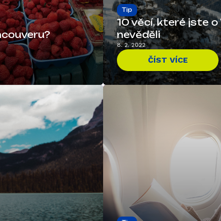
Tip
10 věcí, které jste
ancouveru?
nevěděli
8. 2. 2022
ČÍST VÍCE