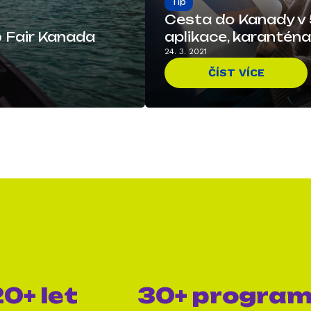
Tip
Cesta do Kanady v 5
b Fair Kanada
aplikace, karanténa
24. 3. 2021
ČÍST VÍCE
0+ let
30+ progra