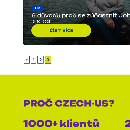
Tip
6 důvodů proč se zúčastnit Jo
16. 10. 2021
ČÍST VÍCE
«
1
2
3
PROČ
CZECH-US?
1000+ klientů
2