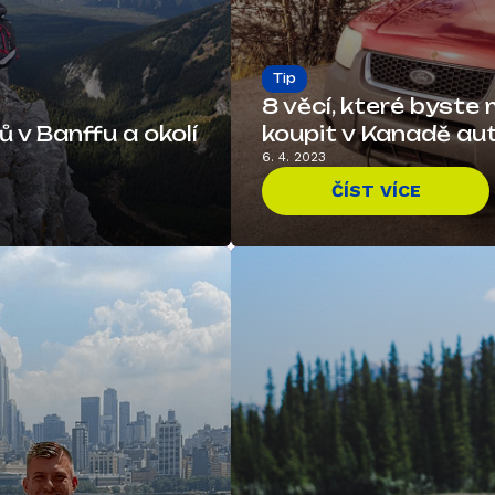
Tip
8 věcí, které byste 
ů v Banffu a okolí
koupit v Kanadě au
6. 4. 2023
ČÍST VÍCE