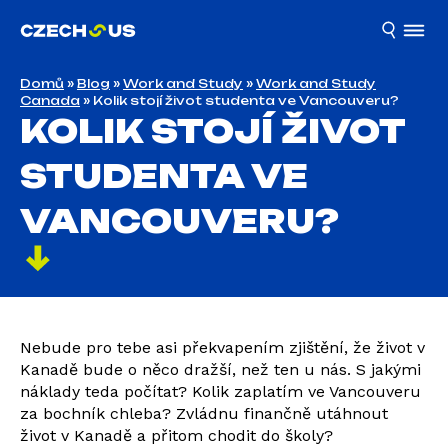
Domů
»
Blog
»
Work and Study
»
Work and Study
Canada
»
Kolik stojí život studenta ve Vancouveru?
KOLIK STOJÍ ŽIVOT
STUDENTA VE
VANCOUVERU?
Nebude pro tebe asi překvapením zjištění, že život v
Kanadě bude o něco dražší, než ten u nás. S jakými
náklady teda počítat? Kolik zaplatím ve Vancouveru
za bochník chleba? Zvládnu finančně utáhnout
život v Kanadě a přitom chodit do školy?