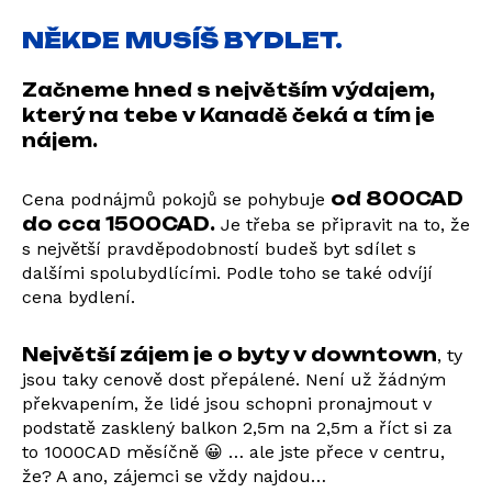
NĚKDE MUSÍŠ BYDLET.
Začneme hned s největším výdajem,
který na tebe v Kanadě čeká a tím je
nájem.
od 800CAD
Cena podnájmů pokojů se pohybuje
do cca 1500CAD.
Je třeba se připravit na to, že
s největší pravděpodobností budeš byt sdílet s
dalšími spolubydlícími. Podle toho se také odvíjí
cena bydlení.
Největší zájem je o byty v downtown
, ty
jsou taky cenově dost přepálené. Není už žádným
překvapením, že lidé jsou schopni pronajmout v
podstatě zasklený balkon 2,5m na 2,5m a říct si za
to 1000CAD měsíčně 😀 … ale jste přece v centru,
že? A ano, zájemci se vždy najdou…