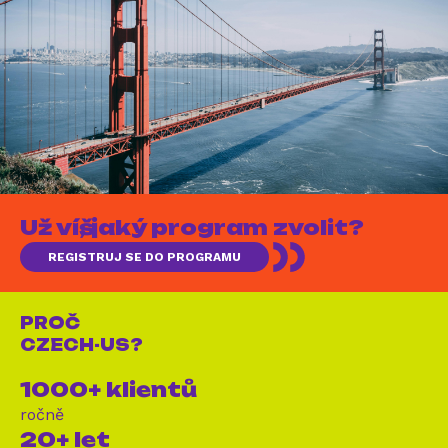
Už víš, jaký program zvolit?
REGISTRUJ SE DO PROGRAMU
PROČ
CZECH-US?
1000+ klientů
ročně
20+ let