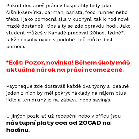
Pokud dostaneš práci v hospitality tedy jako
číšník/servírka, barman, barista, food runner nebo
třeba i jako pomocná síla v kuchyni, tak k hodinové
mzdě dostaneš i tips a ty se zde opravdu hodí. Jako
student můžeš v Kanadě pracovat 20hod. týdně*,
takže cokoliv navíc v podobě tipů může dost
pomoci.
*Edit: Pozor, novinka! Během školy máš
aktuálně nárok na práci neomezeně.
Paycheque zde dostáváš každé dva týdny a ideálně
jeden z nich by měl pokrýt náklady na nájem plus
jídlo a ten druhý je na zábavu nebo savings.
U jiných pozic ať už recepční nebo v officu jsou
nástupní platy cca od 20CAD na
hodinu.