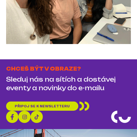
CHCEŠ BÝT V OBRAZE?
Sleduj nás na sítích a dostávej
eventy a novinky do e-mailu
PŘIPOJ SE K NEWSLETTERU