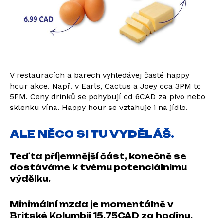
V restauracích a barech vyhledávej časté happy
hour akce. Např. v Earls, Cactus a Joey cca 3PM to
5PM. Ceny drinků se pohybují od 6CAD za pivo nebo
sklenku vína. Happy hour se vztahuje i na jídlo.
ALE NĚCO SI TU VYDĚLÁŠ.
Teď ta příjemnější část, konečně se
dostáváme k tvému potenciálnímu
výdělku.
Minimální mzda je momentálně v
Britské Kolumbii 15.75CAD za hodinu.