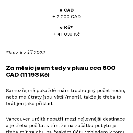
+ 2 200 CAD
+ 41 039 Kč
*kurz k září 2022
Za měsíc jsem tedy v plusu cca 600
CAD (11 193 Kč)
Samozřejmě pokaždé mám trochu jiný počet hodin,
nebo mé útraty jsou větší/menší, takže je třeba to
brát jen jako příklad.
Vancouver určitě nepatří mezi nejlevnější destinace
a je třeba počítat s tím, že na začátku pobytu je
třeba mít zálohu na českém účtu vzhledem k tomu,