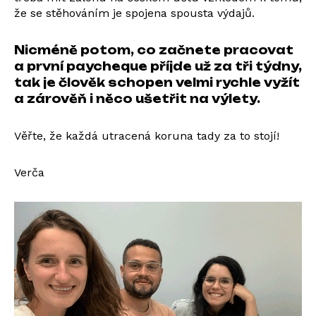
že se stěhováním je spojena spousta výdajů.
Nicméně potom, co začnete pracovat
a první paycheque příjde už za tři týdny,
tak je člověk schopen velmi rychle vyžít
a zárověň i něco ušetřit na výlety.
Věřte, že každá utracená koruna tady za to stojí!
Verča