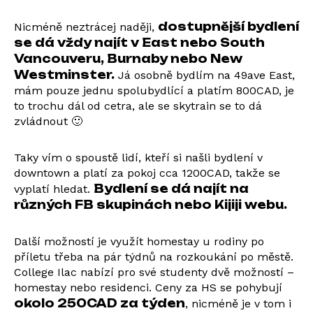
dostupnější bydlení
Nicméně neztrácej naději,
se dá vždy najít v East nebo South
Vancouveru, Burnaby nebo New
Westminster.
Já osobně bydlím na 49ave East,
mám pouze jednu spolubydlící a platím 800CAD, je
to trochu dál od cetra, ale se skytrain se to dá
zvládnout 🙂
Taky vím o spoustě lidí, kteří si našli bydlení v
downtown a platí za pokoj cca 1200CAD, takže se
Bydlení se dá najít na
vyplatí hledat.
různých FB skupinách nebo Kijiji webu.
Další možností je využít homestay u rodiny po
příletu třeba na pár týdnů na rozkoukání po městě.
College Ilac nabízí pro své studenty dvě možností –
homestay nebo residenci. Ceny za HS se pohybují
okolo 250CAD za týden
, nicméně je v tom i