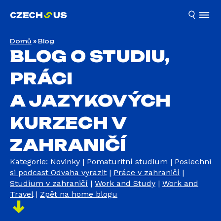
Domů
»
Blog
BLOG O STUDIU,
PRÁCI
A JAZYKOVÝCH
KURZECH V
ZAHRANIČÍ
Kategorie:
Novinky
|
Pomaturitní studium
|
Poslechni
si podcast Odvaha vyrazit
|
Práce v zahraničí
|
Studium v zahraničí
|
Work and Study
|
Work and
Travel
|
Zpět na home blogu