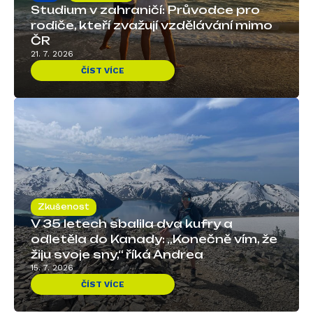
Studium v zahraničí: Průvodce pro
rodiče, kteří zvažují vzdělávání mimo
ČR
21. 7. 2026
ČÍST VÍCE
Zkušenost
V 35 letech sbalila dva kufry a
odletěla do Kanady: „Konečně vím, že
žiju svoje sny,“ říká Andrea
15. 7. 2026
ČÍST VÍCE