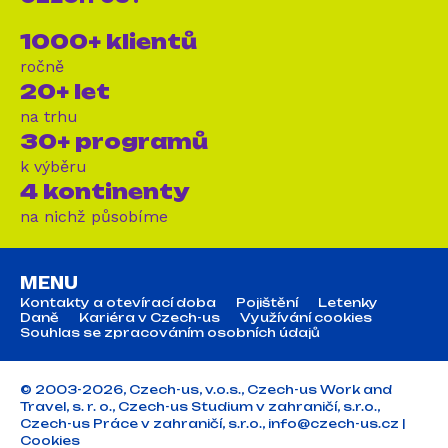
1000+ klientů
ročně
20+ let
na trhu
30+ programů
k výběru
4 kontinenty
na nichž působíme
MENU
Kontakty a otevírací doba
Pojištění
Letenky
Daně
Kariéra v Czech-us
Využívání cookies
Souhlas se zpracováním osobních údajů
© 2003-2026, Czech-us, v.o.s., Czech-us Work and
Travel, s. r. o., Czech-us Studium v zahraničí, s.r.o.,
Czech-us Práce v zahraničí, s.r.o.,
info@czech-us.cz
|
Cookies