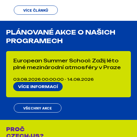
VÍCE ČLÁNKŮ
PLÁNOVANÉ AKCE O NAŠICH
PROGRAMECH
European Summer School: Zažij léto
plné mezinárodní atmosféry v Praze
03.08.2026 00:00:00 - 14.08.2026
VÍCE INFORMACÍ
VŠECHNY AKCE
PROČ
CZECH-US?