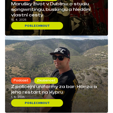
Marušky život v Dublinu: o studiu
songwritingu, buskingu a hledání
vlastní cesty
15. 4. 2025
POSLECHNOUT
Podcast
Zkušenost
Z policejní uniformy za bar: Honza a
jeho restart na Kypru
1. 4. 2025
POSLECHNOUT