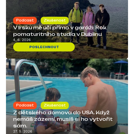
Podcast
Zkušenost
V Irsku mě učí přímo v garáži: Rok
pomaturitního studia v Dublinu
4. 6. 2026
POSLECHNOUT
Podcast
Zkušenost
Z dětského domova do USA. Když
nemáš zázemí, musíš si ho vytvořit
sám.
27. 5. 2026