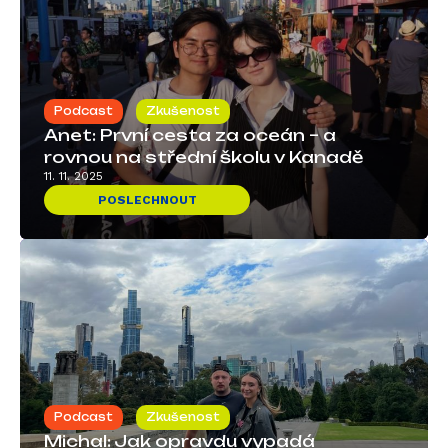
Podcast
Zkušenost
Anet: První cesta za oceán – a
rovnou na střední školu v Kanadě
11. 11. 2025
POSLECHNOUT
Podcast
Zkušenost
Michal: Jak opravdu vypadá