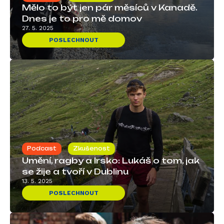
Mělo to být jen pár měsíců v Kanadě.
Dnes je to pro mě domov
27. 5. 2025
POSLECHNOUT
Podcast
Zkušenost
Umění, ragby a Irsko: Lukáš o tom, jak
se žije a tvoří v Dublinu
13. 5. 2025
POSLECHNOUT