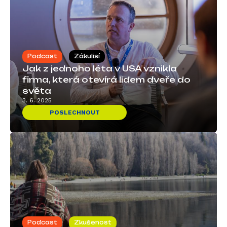
Podcast
Zákulisí
Jak z jednoho léta v USA vznikla
firma, která otevírá lidem dveře do
světa
3. 6. 2025
POSLECHNOUT
Podcast
Zkušenost