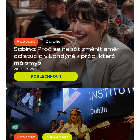
Podcast
Zákulisí
Sabina: Proč se nebát změnit směr –
od studia v Londýně k práci, která
má smysl
29. 4. 2025
POSLECHNOUT
Podcast
Zkušenost