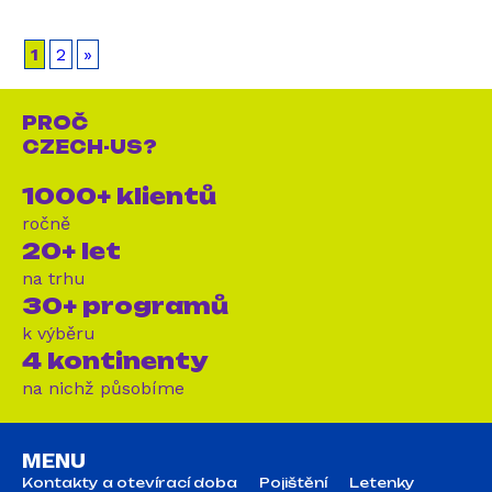
1
2
»
PROČ
CZECH-US?
1000+ klientů
ročně
20+ let
na trhu
30+ programů
k výběru
4 kontinenty
na nichž působíme
MENU
Kontakty a otevírací doba
Pojištění
Letenky