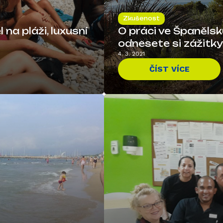
Zkušenost
 na pláži, luxusní
O práci ve Španělsku
odnesete si zážitky n
4. 3. 2021
ČÍST VÍCE