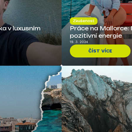
Zkušenost
íka v luxusním
Práce na Mallorce:
pozitivní energie
19. 3. 2024
ČÍST VÍCE