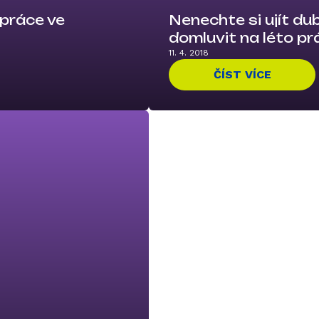
 práce ve
Nenechte si ujít du
domluvit na léto prá
11. 4. 2018
ČÍST VÍCE