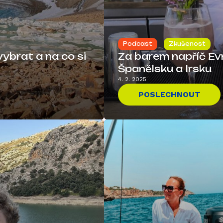
Podcast
Zkušenost
vybrat a na co si
Za barem napříč Evr
Španělsku a Irsku
4. 2. 2025
POSLECHNOUT