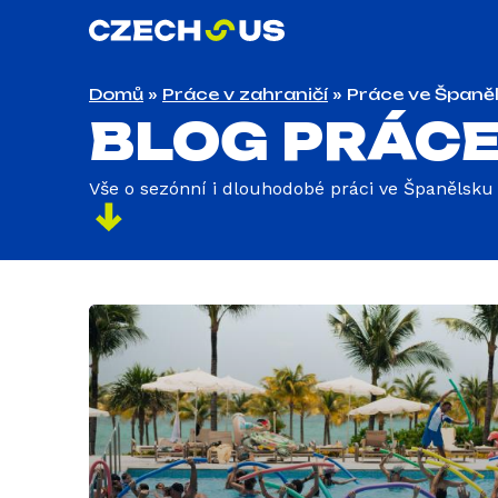
Domů
»
Práce v zahraničí
»
Práce ve Španě
BLOG PRÁCE
Vše o sezónní i dlouhodobé práci ve Španělsku - 