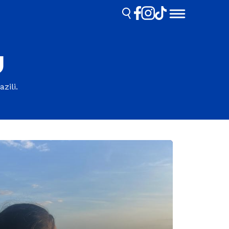
U
zili.