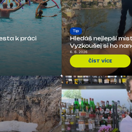
Tip
esta k práci
Hledáš nejlepší mís
Vyzkoušej si ho nan
6. 6. 2026
ČÍST VÍCE