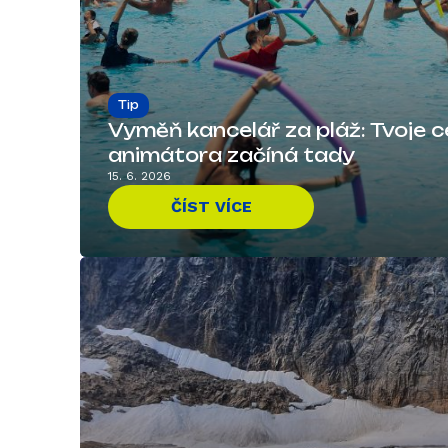
Tip
Vyměň kancelář za pláž: Tvoje c
animátora začíná tady
15. 6. 2026
ČÍST VÍCE