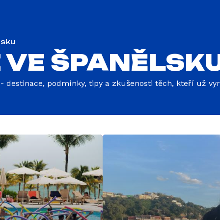
lsku
 VE ŠPANĚLSK
destinace, podmínky, tipy a zkušenosti těch, kteří už vyra