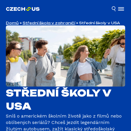
Domů
»
Střední škola v zahraničí
»
Střední školy v USA
STŘEDNÍ ŠKOLY V
USA
Sníš o americkém školním životě jako z filmů nebo
oblíbených seriálů? Chceš jezdit legendárním
žlutým autobusem, zažít klasický středoškolský