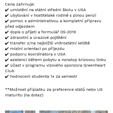
Cena zahrnuje:
✔️ umístění na státní střední školu v USA
✔️ ubytování v hostitelské rodině s plnou penzí
✔️ pomoc s administrativou a kompletní přípravu
před odjezdem
✔️ dopis o přijetí a formulář DS-2019
✔️ zdravotní a úrazové pojištění
✔️ transfer z/na nejbližší vnitrostátní letiště
✔️ místní orientaci po příjezdu
✔️ podporu koordinátora v USA
✔️ asistenci během pobytu a nonstop krizovou linku
✔️ účast v programu vizového sponzora Greenheart
Club
✔️ hodnocení studenta 1x za semestr
**Možnost příplatku za preference států nebo US
maturitu (na dotaz)