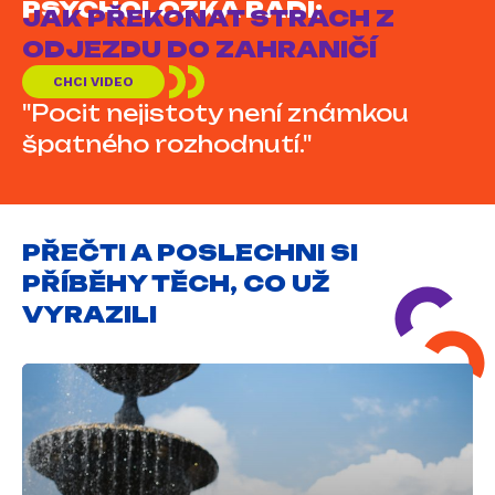
PSYCHOLOŽKA RADÍ:
JAK PŘEKONAT STRACH Z
ODJEZDU DO ZAHRANIČÍ
CHCI VIDEO
"Pocit nejistoty není známkou
špatného rozhodnutí."
PŘEČTI A POSLECHNI SI
PŘÍBĚHY TĚCH, CO UŽ
VYRAZILI