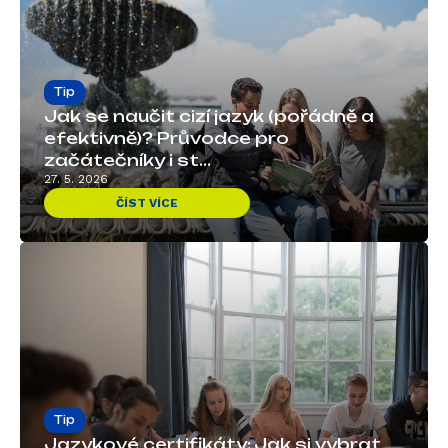
Tip
Jak se naučit cizí jazyk (pořádně a
efektivně)? Průvodce pro
začátečníky i st...
27. 5. 2026
ČÍST VÍCE
Tip
Jazykové certifikáty: Jak si vybrat