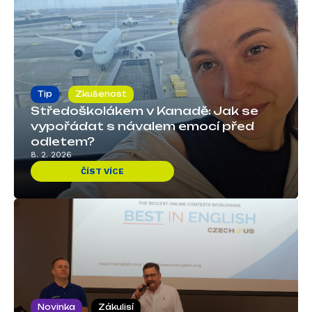
Tip
Zkušenost
Středoškolákem v Kanadě: Jak se
vypořádat s návalem emocí před
odletem?
8. 2. 2026
ČÍST VÍCE
Novinka
Zákulisí