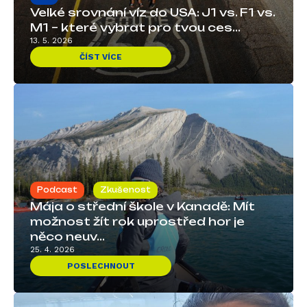
Velké srovnání víz do USA: J1 vs. F1 vs.
M1 – které vybrat pro tvou ces...
13. 5. 2026
ČÍST VÍCE
Podcast
Zkušenost
Mája o střední škole v Kanadě: Mít
možnost žít rok uprostřed hor je
něco neuv...
25. 4. 2026
POSLECHNOUT