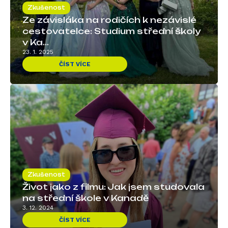
Zkušenost
Ze závisláka na rodičích k nezávislé
cestovatelce: Studium střední školy
v Ka...
23. 1. 2025
ČÍST VÍCE
Zkušenost
Život jako z filmu: Jak jsem studovala
na střední škole v Kanadě
3. 12. 2024
ČÍST VÍCE