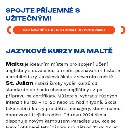
SPOJTE PŘÍJEMNÉ S
UŽITEČNÝM!
NEZÁVAZNĚ SE REGISTROVAT DO PROGRAMU
JAZYKOVÉ KURZY NA MALTĚ
Malta
je ideálním místem pro spojení učení
angličtiny s dovolenou u moře, poznáváním historie
a architektury. Jazyková škola v severním městě
St. Julian
nabízí široký výběr kurzů od
standardních hodin obecné angličtiny až po
přípravu na certifikáty. Můžete si vybrat z různých
intenzit kurzů – 10, 20 nebo 30 hodin týdně. Škola
také nabízí kurzy pro děti a teenagery, které mohou
doprovázet i jejich rodiče. Od roku 2024 škola
disponuje novým kampusem Paradise Bay, kde se
konají oblíbené letní tábory pro děti od 12 do 17 let,