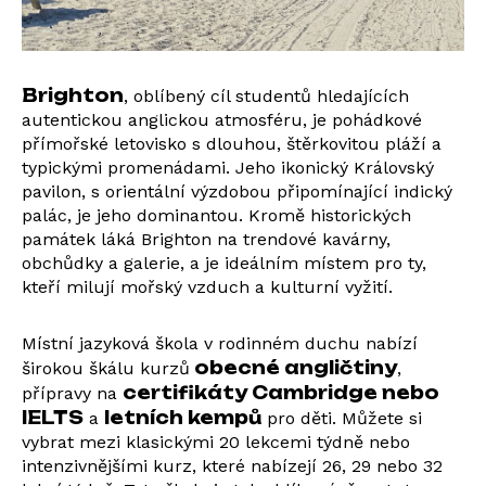
Brighton
, oblíbený cíl studentů hledajících
autentickou anglickou atmosféru, je pohádkové
přímořské letovisko s dlouhou, štěrkovitou pláží a
typickými promenádami. Jeho ikonický Královský
pavilon, s orientální výzdobou připomínající indický
palác, je jeho dominantou. Kromě historických
památek láká Brighton na trendové kavárny,
obchůdky a galerie, a je ideálním místem pro ty,
kteří milují mořský vzduch a kulturní vyžití.
Místní jazyková škola v rodinném duchu nabízí
obecné angličtiny
širokou škálu kurzů
,
certifikáty Cambridge nebo
přípravy na
IELTS
letních kempů
a
pro děti. Můžete si
vybrat mezi klasickými 20 lekcemi týdně nebo
intenzivnějšími kurz, které nabízejí 26, 29 nebo 32