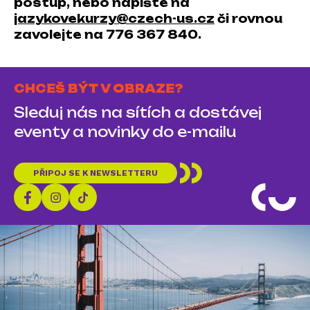
postup, nebo napište na
jazykovekurzy@czech-us.cz
či rovnou
zavolejte na 776 367 840.
CHCEŠ BÝT V OBRAZE?
Sleduj nás na sítích a dostávej
eventy a novinky do e-mailu
PŘIPOJ SE K NEWSLETTERU