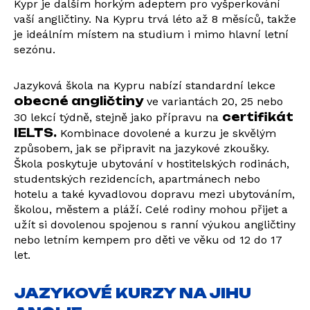
Kypr je dalším horkým adeptem pro vyšperkování
vaší angličtiny. Na Kypru trvá léto až 8 měsíců, takže
je ideálním místem na studium i mimo hlavní letní
sezónu.
Jazyková škola na Kypru nabízí standardní lekce
obecné angličtiny
ve variantách 20, 25 nebo
certifikát
30 lekcí týdně, stejně jako přípravu na
IELTS.
Kombinace dovolené a kurzu je skvělým
způsobem, jak se připravit na jazykové zkoušky.
Škola poskytuje ubytování v hostitelských rodinách,
studentských rezidencích, apartmánech nebo
hotelu a také kyvadlovou dopravu mezi ubytováním,
školou, městem a pláží. Celé rodiny mohou přijet a
užít si dovolenou spojenou s ranní výukou angličtiny
nebo letním kempem pro děti ve věku od 12 do 17
let.
JAZYKOVÉ KURZY NA JIHU