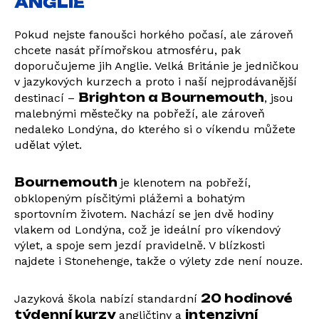
ANGLIE
Pokud nejste fanoušci horkého počasí, ale zároveň
chcete nasát přímořskou atmosféru, pak
doporučujeme jih Anglie. Velká Británie je jedničkou
v jazykových kurzech a proto i naší nejprodávanější
Brighton a Bournemouth
destinací –
, jsou
malebnými městečky na pobřeží, ale zároveň
nedaleko Londýna, do kterého si o víkendu můžete
udělat výlet.
Bournemouth
je klenotem na pobřeží,
obklopeným písčitými plážemi a bohatým
sportovním životem. Nachází se jen dvě hodiny
vlakem od Londýna, což je ideální pro víkendový
výlet, a spoje sem jezdí pravidelně. V blízkosti
najdete i Stonehenge, takže o výlety zde není nouze.
20 hodinové
Jazyková škola nabízí standardní
týdenní kurzy
intenzivní
angličtiny a