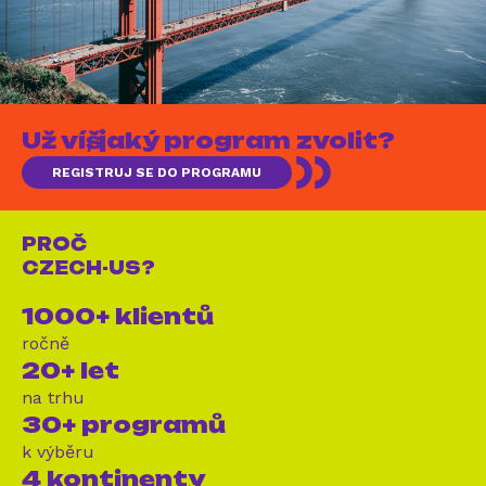
Už víš, jaký program zvolit?
REGISTRUJ SE DO PROGRAMU
PROČ
CZECH-US?
1000+ klientů
ročně
20+ let
na trhu
30+ programů
k výběru
4 kontinenty