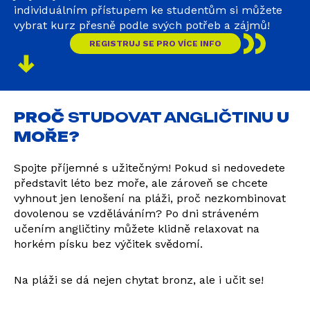
individuálním přístupem ke studentům si můžete
vybrat kurz přesně podle svých potřeb a zájmů!
REGISTRUJ SE PRO VÍCE INFO
PROČ
STUDOVAT ANGLIČTINU
U
MOŘE?
Spojte příjemné s užitečným! Pokud si nedovedete
představit léto bez moře, ale zároveň se chcete
vyhnout jen lenošení na pláži, proč nezkombinovat
dovolenou se vzděláváním? Po dni stráveném
učením angličtiny můžete klidně relaxovat na
horkém písku bez výčitek svědomí.
Na pláži se dá nejen chytat bronz, ale i učit se!