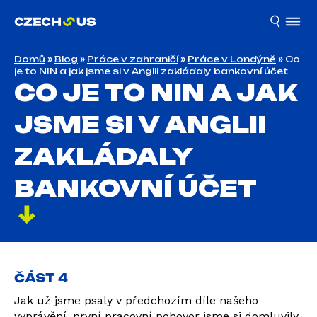
Domů
»
Blog
»
Práce v zahraničí
»
Práce v Londýně
»
Co
je to NIN a jak jsme si v Anglii zakládaly bankovní účet
CO JE TO NIN A JAK
JSME SI V ANGLII
ZAKLÁDALY
BANKOVNÍ ÚČET
ČÁST 4
Jak už jsme psaly v předchozím díle našeho
vyprávění, první pracovní pohovor jsme si domluvily