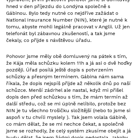
hned v den příjezdu do Londýna společně s
Gábinou. Bylo tedy nutné co nejdříve zažádat o
National Insurance Number (NIN), které je nutné k
tomu, abyste mohli legálně pracovat v Anglii. Už jen
telefonát byl zábavnou zkušeností, a tak jsme
čekaly, co přijde s návštěvou úřadu.
Pohovor jsme měly obě domluvený na pátek s tím,
že Kája měla schůzku kolem 11h a já asi o dvě hoďky
později. Úřad posílá ještě dopis s potvrzením
schůzky a přesným termínem. Gábina nám sama
říkala, že dopis nejspíš přijde až několik dnů po naší
schůzce. Menší zádrhel ale nastal, když mi přišel
dopis den před schůzkou s tím, že mám termín až
další středu, což se mi úplně nelíbilo, protože bez
NIN je tu všechno trošičku složitější (nebo to jsme si
aspoň v tu chvíli myslely ). Tak jsem volala Gábině,
co mám dělat, že se mi nechce čekat, a společně
jsme se rozhodly, že celý systém zkusíme obejít a já
budu dělat, že jsem žádný dopis nedostala. Jakoby