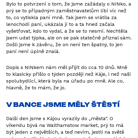
Bylo to potvrzení o tom, že jsme zažádaly o NINko, a
prý se to případným zaměstnavatelům líbí víc než
to, co vytiskla paní mně. Tak jsem se vrátila za
lenochodí paní, ukázala jí to a ta hned začala
vyšetřovat, kdo to vydal, a že se to nesmí. Nechtěla
jsem udat týpka, ale on se pak statečně přiznal sám.
Došli jsme k závěru, že on není ten špatný, to jen
paní není úplně znalá.
Dopis s NINkem nám měl přijít do cca 10 dnů. Mně
to klasicky přišlo o týden později než Káje, i než naší
spolubydlící, která byla na úřadu po mně. Ale co,
hlavně, že to mám, že jo.
V BANCE JSME MĚLY ŠTĚSTÍ
Další den jsme s Kájou vyrazily do „města“. O
víkendu bývá na Walthamstow market, prý to má
být jeden z největších, a teď nevím, jestli na světě