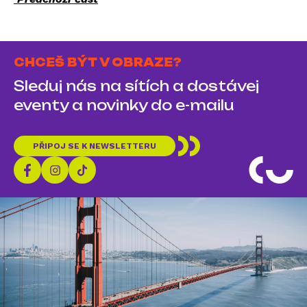
CHCEŠ BÝT V OBRAZE?
Sleduj nás na sítích a dostávej
eventy a novinky do e-mailu
PŘIPOJ SE K NEWSLETTERU