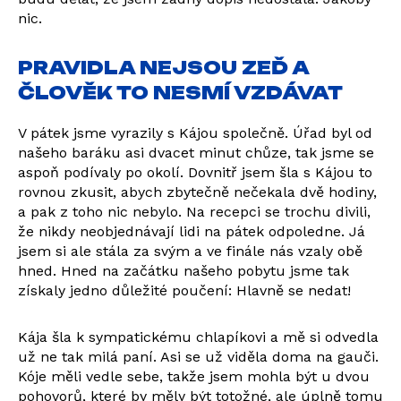
nic.
PRAVIDLA NEJSOU ZEĎ A
ČLOVĚK TO NESMÍ VZDÁVAT
V pátek jsme vyrazily s Kájou společně. Úřad byl od
našeho baráku asi dvacet minut chůze, tak jsme se
aspoň podívaly po okolí. Dovnitř jsem šla s Kájou to
rovnou zkusit, abych zbytečně nečekala dvě hodiny,
a pak z toho nic nebylo. Na recepci se trochu divili,
že nikdy neobjednávají lidi na pátek odpoledne. Já
jsem si ale stála za svým a ve finále nás vzaly obě
hned. Hned na začátku našeho pobytu jsme tak
získaly jedno důležité poučení: Hlavně se nedat!
Kája šla k sympatickému chlapíkovi a mě si odvedla
už ne tak milá paní. Asi se už viděla doma na gauči.
Kóje měli vedle sebe, takže jsem mohla být u dvou
pohovorů, které by měly být totožné, ale úplně tomu