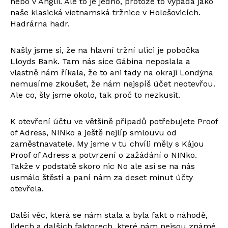
nebo v Anglii. Ale to je jedno, protože to vypadá jako
naše klasická vietnamská tržnice v Holešovicích.
Hadrárna hadr.
Našly jsme si, že na hlavní tržní ulici je pobočka
Lloyds Bank. Tam nás sice Gábina neposlala a
vlastně nám říkala, že to ani tady na okraji Londýna
nemusíme zkoušet, že nám nejspíš účet neotevřou.
Ale co, šly jsme okolo, tak proč to nezkusit.
K otevření účtu ve většině případů potřebujete Proof
of Adress, NINko a ještě nejlíp smlouvu od
zaměstnavatele. My jsme v tu chvíli měly s Kájou
Proof of Adress a potvrzení o zažádání o NINko.
Takže v podstatě skoro nic No ale asi se na nás
usmálo štěstí a paní nám za deset minut účty
otevřela.
Další věc, která se nám stala a byla fakt o náhodě,
lidech a dalších faktorech, které nám nejsou známé.