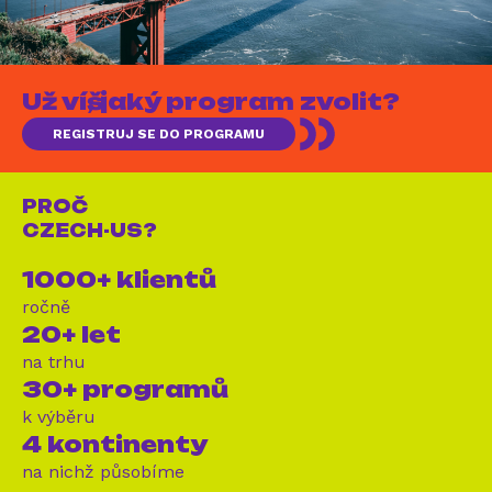
Už víš, jaký program zvolit?
REGISTRUJ SE DO PROGRAMU
PROČ
CZECH-US?
1000+ klientů
ročně
20+ let
na trhu
30+ programů
k výběru
4 kontinenty
na nichž působíme