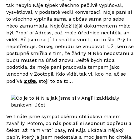
tak nebylo Káje týpek všechno pečlivě vyplňoval,
vysvětloval, v podstatě vedli konverzaci. Moje paní si
to všechno vyplnila sama a občas sama pro sebe
něco zamumlala. Nejdůležitější dokumentem mělo
být Proof of Adress, což moje úřednice nechtěla ani
vidět. Ač jsem se jí to snažila vnutit, co to šlo. Prý to
nepotřebuje. Oukej, nebudu se vnucovat. Už jsem se
postupně smířila s tím, že žádný NINko nedostanu a
budu muset na úřad znovu. Ještě bych ráda
podotkla, že moje paní pracovala tempem jako
lenochod v Zootopii. Kdo viděl tak ví, kdo ne, ať se
zde
podívá
, stojí to za to…
Ve finále jsme sympatickému chlápkovi málem
zavařily. Potom, co nás poslali si sednout dopředu a
čekat, až nám vrátí pasy, mi Kája ukázala nějaký
papír, který já jsem nedostala a moc jsem ho chtěla.