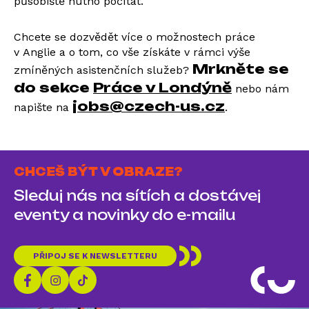
působiště nutno počítat.
Chcete se dozvědět více o možnostech práce
v Anglie a o tom, co vše získáte v rámci výše
Mrkněte se
zmíněných asistenčních služeb?
do sekce
Práce v Londýně
nebo nám
jobs@czech-us.cz
napište na
.
CHCEŠ BÝT V OBRAZE?
Sleduj nás na sítích a dostávej
eventy a novinky do e-mailu
PŘIPOJ SE K NEWSLETTERU