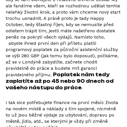
ale fandíme všem, kteří se rozhodnou udělat tenhle
nelehký životní krok, a proto vám chceme nový start
trochu usnadnit. A právě proto je tady Happy
October, tedy šťastný říjen, kdy se nemusíte před
odletem trápit tím, jestli máte našetřeno dostatek
peněz na pokrytí všech výdajů. Namísto toho,
abyste ihned první den při příletu platili
programový poplatek za půlroční asistenční služby
ve výši 280 GBP (jak tomu bylo doposud), počkáme,
až se v Londýně zabydlíte, začnete chodit
pravidelně do práce a budete mít garanci
Poplatek nám tedy
pravidelného příjmu.
zaplatíte až po 45 nebo 90 dnech od
vašeho nástupu do práce
.
I tak sice potřebujete finance na první měsíc života
na novém místě a náklady s tím spojené, nicméně
to už jsou běžné výdaje za ubytování, dopravu po
městě, jídlo, atd., se kterými je vždy při změně