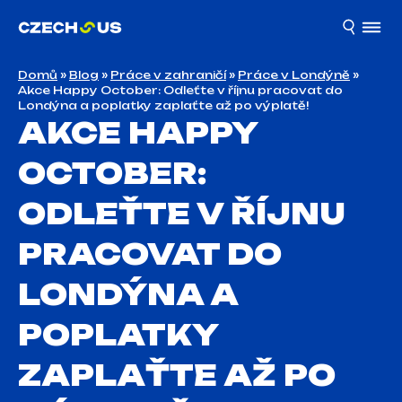
Domů
»
Blog
»
Práce v zahraničí
»
Práce v Londýně
»
Akce Happy October: Odleťte v říjnu pracovat do
Londýna a poplatky zaplaťte až po výplatě!
AKCE HAPPY
OCTOBER:
ODLEŤTE V ŘÍJNU
PRACOVAT DO
LONDÝNA A
POPLATKY
ZAPLAŤTE AŽ PO