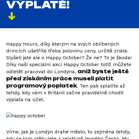
VÝPLATĚ!
Happy Hours, díky kterým na svých oblíbených
drincích ušetříte třeba polovinu ceny, určitě znáte.
Slyšeli jste ale o Happy October? Že ne? To je škoda!
Díky naší speciální akci Happy October totiž můžete
aniž byste ještě
odletět pracovat do Londýna,
před získáním práce museli platit
programový poplatek
. Ten pak splatíte až
tehdy, kdy vám v Británii začne pravidelně chodit
výplata na účet.
Víme, jak je Londýn drahé město, to zejména tehdy,
kdy se tam stěhujete z relativně levného Česka. My