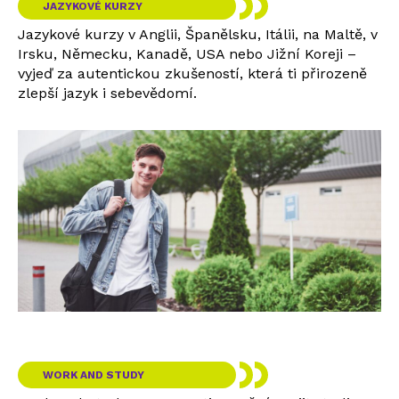
JAZYKOVÉ KURZY
Jazykové kurzy v Anglii, Španělsku, Itálii, na Maltě, v
Irsku, Německu, Kanadě, USA nebo Jižní Koreji –
vyjeď za autentickou zkušeností, která ti přirozeně
zlepší jazyk i sebevědomí.
WORK AND STUDY