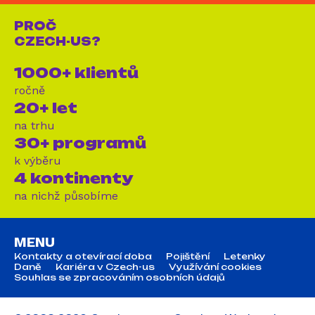
PROČ
CZECH-US?
1000+ klientů
ročně
20+ let
na trhu
30+ programů
k výběru
4 kontinenty
na nichž působíme
MENU
Kontakty a otevírací doba
Pojištění
Letenky
Daně
Kariéra v Czech-us
Využívání cookies
Souhlas se zpracováním osobních údajů