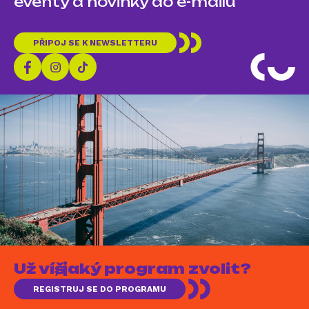
eventy a novinky do e-mailu
PŘIPOJ SE K NEWSLETTERU
Už víš, jaký program zvolit?
REGISTRUJ SE DO PROGRAMU