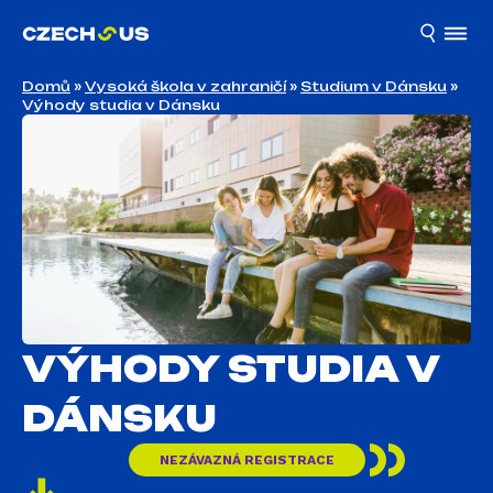
Domů
»
Vysoká škola v zahraničí
»
Studium v Dánsku
»
Výhody studia v Dánsku
VÝHODY STUDIA V
DÁNSKU
NEZÁVAZNÁ REGISTRACE