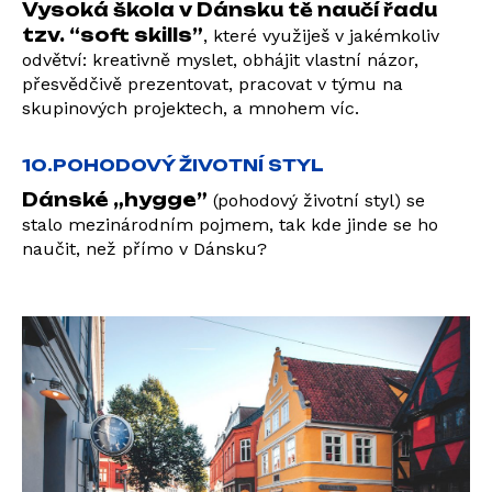
Vysoká škola v Dánsku tě naučí řadu
tzv. “soft skills”
, které využiješ v jakémkoliv
odvětví: kreativně myslet, obhájit vlastní názor,
přesvědčivě prezentovat, pracovat v týmu na
skupinových projektech, a mnohem víc.
10.POHODOVÝ ŽIVOTNÍ STYL
Dánské „hygge”
(pohodový životní styl) se
stalo mezinárodním pojmem, tak kde jinde se ho
naučit, než přímo v Dánsku?