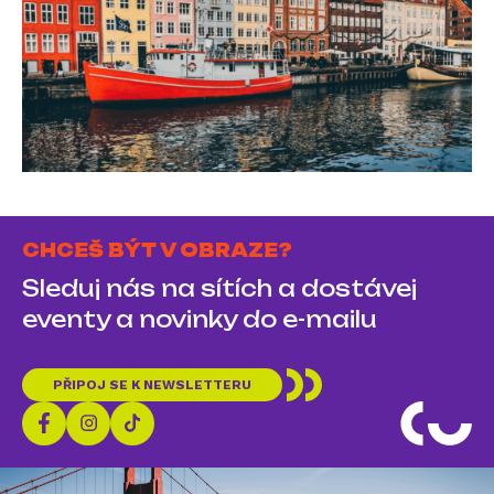
CHCEŠ BÝT V OBRAZE?
Sleduj nás na sítích a dostávej
eventy a novinky do e-mailu
PŘIPOJ SE K NEWSLETTERU