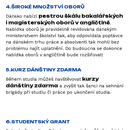
4.ŠIROKÉ MNOŽSTVÍ OBORŮ
pestrou škálu bakalářských
Dánsko nabízí
i magisterských oborů v angličtině
.
Nabídka oborů je pravidelně revidována dánským
ministerstvem školství tak, aby odpovídala poptávce
na dánském trhu práce a absolventi tak mohli bez
problému najít uplatnění. Do budoucna se dokonce
nabídka oborů v angličtině bude rozšiřovat!
5.KURZ DÁNŠTINY ZDARMA
kurzy
Během studia můžeš navštěvovat
dánštiny zdarma
a zvýšit tak šanci na sehnání
brigády při studiu či práce po ukončení studia.
6.STUDENTSKÝ GRANT