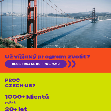
Už víš, jaký program zvolit?
REGISTRUJ SE DO PROGRAMU
PROČ
CZECH-US?
1000+ klientů
ročně
20+ let