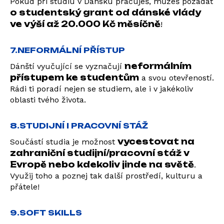
Pokud při studiu v Dánsku pracuješ, můžeš požádat
o studentský grant od dánské vlády
ve výší až 20.000 Kč měsíčně
!
7.NEFORMÁLNÍ PŘÍSTUP
neformálním
Dánští vyučující se vyznačují
přístupem ke studentům
a svou otevřeností.
Rádi ti poradí nejen se studiem, ale i v jakékoliv
oblasti tvého života.
8.STUDIJNÍ I PRACOVNÍ STÁŽ
vycestovat na
Součástí studia je možnost
zahraniční studijní/pracovní stáž v
Evropě nebo kdekoliv jinde na světě
.
Využij toho a poznej tak další prostředí, kulturu a
přátele!
9.SOFT SKILLS