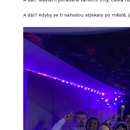
A dál? Kdyby se ti náhodou stýskalo po městě, j