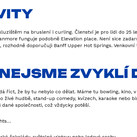
VITY
zištěm na bruslení i curling. Členství je pro lidi do 25 le
 V Canmore funguje podobně Elevation place. Není sice zada
ě, rozhodně doporučuji Banff Upper Hot Springs. Venkovní
I NEJSME ZVYKLÍ
dá říct, že by tu nebylo co dělat. Máme tu bowling, kino,
as o živé hudbě, stand-up comedy, kvízech, karaoke nebo bi
dané společnosti, což vždycky potěší.
ghts…
rké čokolády, světelné výstavy nebo ledové sochy…