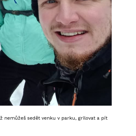
yž nemůžeš sedět venku v parku, grilovat a pít