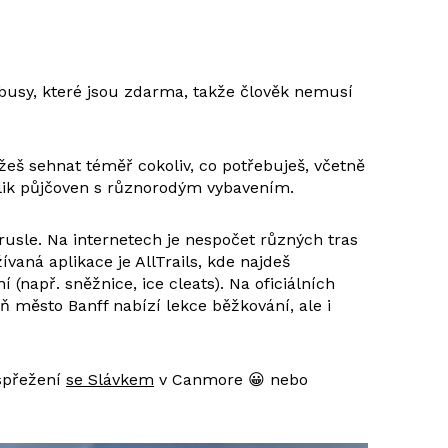
obusy, které jsou zdarma, takže člověk nemusí
žeš sehnat téměř cokoliv, co potřebuješ, včetně
olik půjčoven s různorodým vybavením.
rusle. Na internetech je nespočet různých tras
ívaná aplikace je AllTrails, kde najdeš
(např. sněžnice, ice cleats). Na oficiálních
 město Banff nabízí lekce běžkování, ale i
 spřežení
se Slávkem
v Canmore 😀 nebo