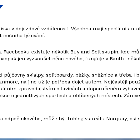
Y
iska v dojezdové vzdálenosti. Všechna mají speciální aut
 nočního lyžování.
Na Facebooku existuje několik Buy and Sell skupin, kde mů
š naopak jen vyzkoušet něco nového, funguje v Banffu něk
ůjčovny skialpy, splitboardy, běžky, sněžnice a třeba i b
anmore, na jiné už je potřeba dojet autem. Nejčastěji použ
tuálním zpravodajstvím o lavinách a doporučeném vybavení 
ce o jednotlivých sportech a oblíbených místech. Zároveň
o a odpočinkového, může být tubing v areálu Norquay, psí