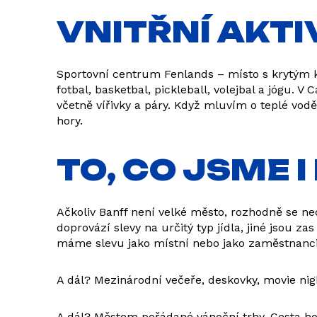
VNITŘNÍ AKTI
Sportovní centrum Fenlands – místo s krytým klu
fotbal, basketbal, pickleball, volejbal a jógu.
včetně vířivky a páry. Když mluvím o teplé vod
hory.
TO, CO JSME 
Ačkoliv Banff není velké město, rozhodně se ne
doprovází slevy na určitý typ jídla, jiné jsou z
máme slevu jako místní nebo jako zaměstnanci 
A dál? Mezinárodní večeře, deskovky, movie ni
A dál? Městem pořádané vánoční trhy, Cesta ho