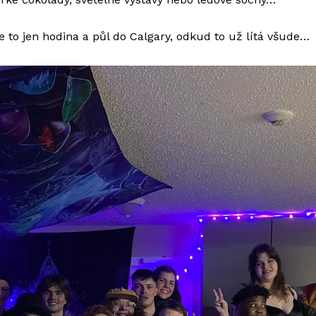
e to jen hodina a půl do Calgary, odkud to už lítá všude…