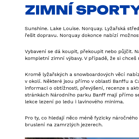
ZIMNÍ SPORT
Sunshine. Lake Louise. Norquay. Lyžařská střed
řešit dopravu. Norquay dokonce nabízí možnost
Vybavení se dá koupit, překoupit nebo půjčit. 
kompletní zimní výbavy. V případě, že si chce
Kromě lyžařských a snowboardových věcí nabízí p
v okolí. Některé jsou přímo v oblasti Banffu a C
informaci o obtížnosti, převýšení, recenze s ak
stránkách Národního parku Banff mají přímo sek
lekce lezení po ledu i lavinového minima.
Pro ty, co hledají něco méně fyzicky náročnéh
bruslení na zamrzlých jezerech.