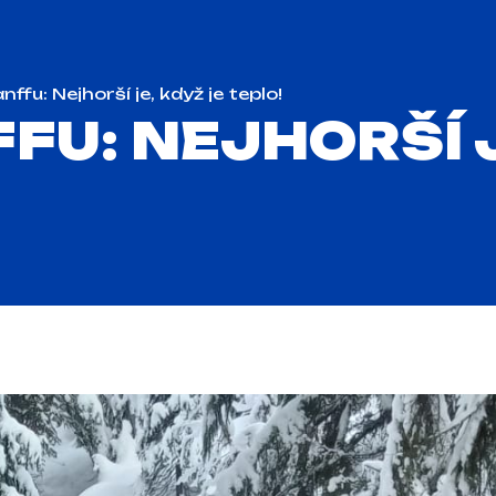
ffu: Nejhorší je, když je teplo!
FU: NEJHORŠÍ J