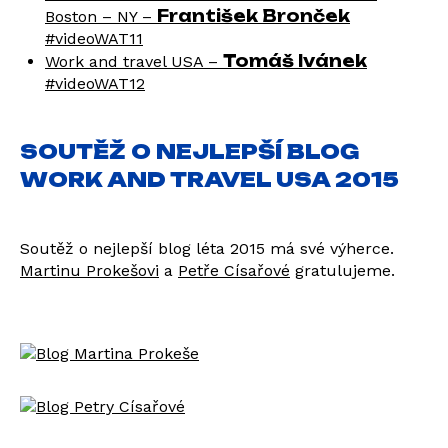
František Bronček
Boston – NY –
‪#‎videoWAT11
Tomáš Ivánek
Work and travel USA –
‪#‎videoWAT12‬
SOUTĚŽ O NEJLEPŠÍ BLOG
WORK AND TRAVEL USA 2015
Soutěž o nejlepší blog léta 2015 má své výherce.
Martinu Prokešovi
a
Petře Císařové
gratulujeme.