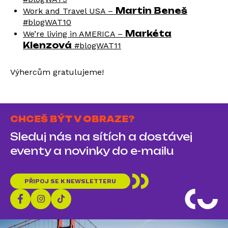
Martin Beneš
Work and Travel USA –
‪#‎blogWAT10‬
Markéta
We’re living in AMERICA –
Klenzová
‪#‎blogWAT11
Výhercům gratulujeme!
CHCEŠ BÝT V OBRAZE?
Sleduj nás na sítích a dostávej
eventy a novinky do e-mailu
PŘIPOJ SE K NEWSLETTERU