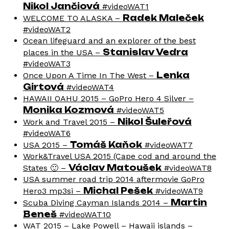
Nikol Jančiová
‪#‎videoWAT1
Radek Maleček
WELCOME TO ALASKA –
‪#‎videoWAT2
Ocean lifeguard and an explorer of the best
Stanislav Vedra
places in the USA –
‪#‎videoWAT3‬
Lenka
Once Upon A Time In The West –
Girtová
‪#‎videoWAT4
HAWAII OAHU 2015 – GoPro Hero 4 Silver –
Monika Kozmová
‪#‎videoWAT5
Nikol Šuleřová
Work and Travel 2015 –
‪#‎videoWAT6‬
Tomáš Kaňok
USA 2015 –
‪#‎videoWAT7
Work&Travel USA 2015 (Cape cod and around the
Václav Matoušek
States 🙂 –
‪#‎videoWAT8
USA summer road trip 2014 aftermovie GoPro
Michal Pešek
Hero3 mp3si –
‪#‎videoWAT9
Martin
Scuba Diving Cayman Islands 2014 –
Beneš
‪#‎videoWAT10‬
WAT 2015 – Lake Powell – Hawaii islands –