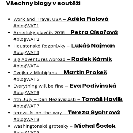
Všechny blogy v soutěži
Adéla Fialová
Work and Travel USA –
‪#‎blogWAT1‬
Petra Císařová
Americký plavčík 2015 –
‪#‎blogWAT2
Lukáš Najman
Houstonské Rozprávky –
‪#‎blogWAT3‬
Radek Kárník
Big Adventures Abroad –
‪#‎blogWAT4
Martin Prokeš
Dvojka z Michiganu –
‪#‎blogWAT5‬
Eva Podivínská
Everything will be fine –
‪#‎blogWAT6
Tomáš Havlík
4th July – Den Nezávislosti –
‪#‎blogWAT7
Tereza Sychrová
tereza-is-on-the-way –
‪#‎blogWAT8‬
Michal Šodek
Washingtonské grotesky –
‪#‎blogWAT9‬