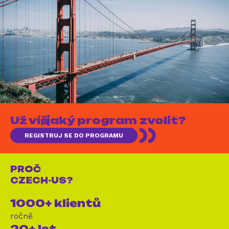
Už víš, jaký program zvolit?
REGISTRUJ SE DO PROGRAMU
PROČ
CZECH-US?
1000+ klientů
ročně
20+ let