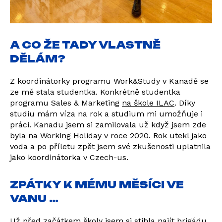
A CO ŽE TADY VLASTNĚ
DĚLÁM?
Z koordinátorky programu Work&Study v Kanadě se
ze mě stala studentka. Konkrétně studentka
programu Sales & Marketing
na škole ILAC
. Díky
studiu mám víza na rok a studium mi umožňuje i
práci. Kanadu jsem si zamilovala už když jsem zde
byla na Working Holiday v roce 2020. Rok utekl jako
voda a po příletu zpět jsem své zkušenosti uplatnila
jako koordinátorka v Czech-us.
ZPÁTKY K MÉMU MĚSÍCI VE
VANU …
Už před začátkem školy jsem si stihla najít brigádu