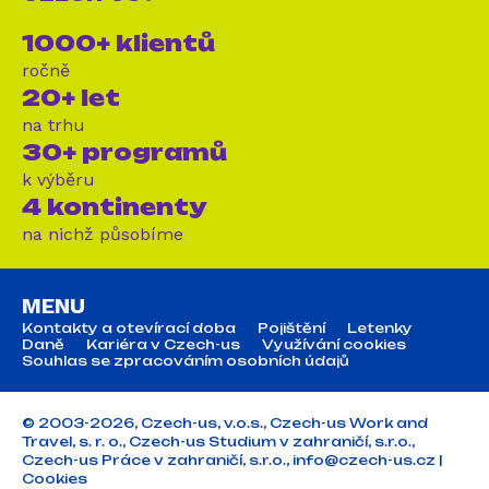
1000+ klientů
ročně
20+ let
na trhu
30+ programů
k výběru
4 kontinenty
na nichž působíme
MENU
Kontakty a otevírací doba
Pojištění
Letenky
Daně
Kariéra v Czech-us
Využívání cookies
Souhlas se zpracováním osobních údajů
© 2003-2026, Czech-us, v.o.s., Czech-us Work and
Travel, s. r. o., Czech-us Studium v zahraničí, s.r.o.,
Czech-us Práce v zahraničí, s.r.o.,
info@czech-us.cz
|
Cookies