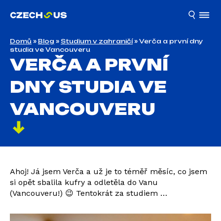
Domů
»
Blog
»
Studium v zahraničí
»
Verča a první dny
studia ve Vancouveru
VERČA A PRVNÍ
DNY STUDIA VE
VANCOUVERU
Ahoj! Já jsem Verča a už je to téměř měsíc, co jsem
si opět sbalila kufry a odletěla do Vanu
(Vancouveru!) 😉 Tentokrát za studiem …