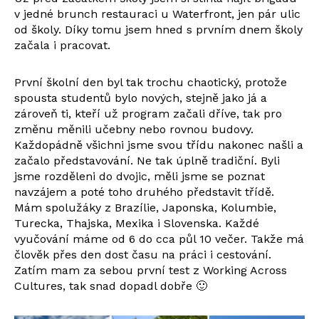
v jedné brunch restauraci u Waterfront, jen pár ulic
od školy. Díky tomu jsem hned s prvním dnem školy
začala i pracovat.
První školní den byl tak trochu chaotický, protože
spousta studentů bylo nových, stejně jako já a
zároveň ti, kteří už program začali dříve, tak pro
změnu měnili učebny nebo rovnou budovy.
Každopádně všichni jsme svou třídu nakonec našli a
začalo představování. Ne tak úplně tradiční. Byli
jsme rozděleni do dvojic, měli jsme se poznat
navzájem a poté toho druhého představit třídě.
Mám spolužáky z Brazílie, Japonska, Kolumbie,
Turecka, Thajska, Mexika i Slovenska. Každé
vyučování máme od 6 do cca půl 10 večer. Takže má
člověk přes den dost času na práci i cestování.
Zatím mam za sebou první test z Working Across
Cultures, tak snad dopadl dobře 🙂