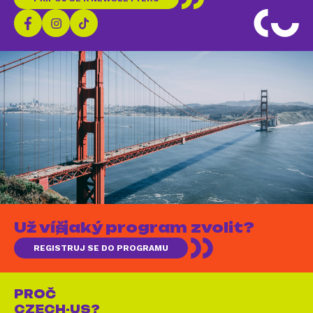
Už víš, jaký program zvolit?
REGISTRUJ SE DO PROGRAMU
PROČ
CZECH-US?