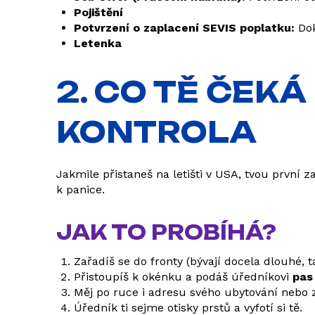
Pojištění
Potvrzení o zaplacení SEVIS poplatku:
Dok
Letenka
2. CO TĚ ČEKÁ
KONTROLA
Jakmile přistaneš na letišti v USA, tvou první
k panice.
JAK TO PROBÍHÁ?
Zařadíš se do fronty (bývají docela dlouhé, t
Přistoupíš k okénku a podáš úředníkovi
pas
Měj po ruce i adresu svého ubytování nebo z
Úředník ti sejme otisky prstů a vyfotí si tě.