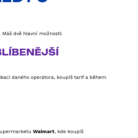
r. Máš dvě hlavní možnosti:
BLÍBENĚJŠÍ
likaci daného operátora, koupíš tarif a během
 supermarketu
Walmart
, kde koupíš