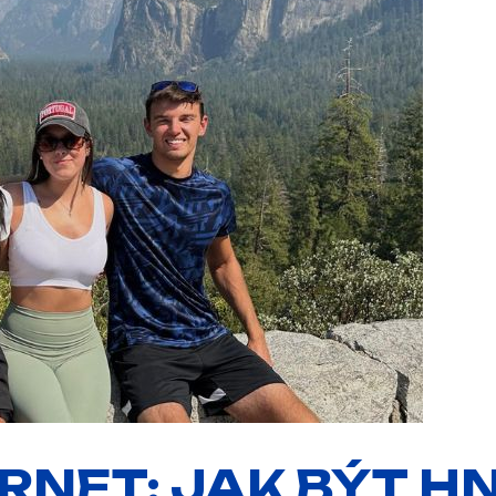
ERNET: JAK BÝT H