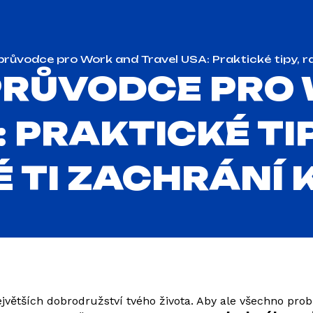
průvodce pro Work and Travel USA: Praktické tipy, rad
PRŮVODCE PRO
 PRAKTICKÉ TIP
É TI ZACHRÁNÍ 
jvětších dobrodružství tvého života. Aby ale všechno probě