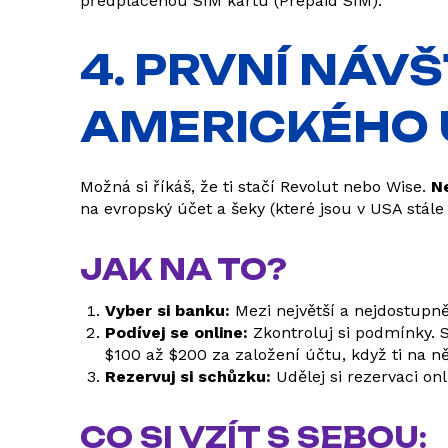
předplacenou SIM kartu (Prepaid SIM).
4. PRVNÍ NÁV
AMERICKÉHO 
Možná si říkáš, že ti stačí Revolut nebo Wise.
Ne
na evropský účet a šeky (které jsou v USA stále
JAK NA TO?
Vyber si banku:
Mezi největší a nejdostupně
Podívej se online:
Zkontroluj si podmínky. 
$100 až $200 za založení účtu, když ti na něj
Rezervuj si schůzku:
Udělej si rezervaci o
CO SI VZÍT S SEBOU: