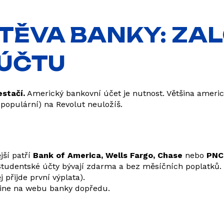
ŠTĚVA BANKY: ZA
ÚČTU
stačí.
Americký bankovní účet je nutnost. Většina americ
 populární) na Revolut neuložíš.
jší patří
Bank of America, Wells Fargo, Chase
nebo
PNC
Studentské účty bývají zdarma a bez měsíčních poplatků. 
 přijde první výplata).
nline na webu banky dopředu.