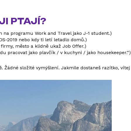
I PTAJÍ?
 na programu Work and Travel jako J-1 student.)
S-2019 nebo kdy ti letí letadlo domů.)
firmy, město a klidně ukaž Job Offer.)
du pracovat jako plavčík / v kuchyni / jako housekeeper.“)
ě. Žádné složité vymýšlení. Jakmile dostaneš razítko, vítej