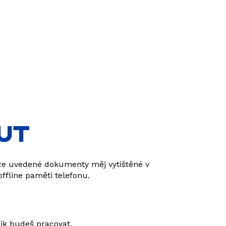
UT
 níže uvedené dokumenty měj vytištěné v
offline paměti telefonu.
lik budeš pracovat.