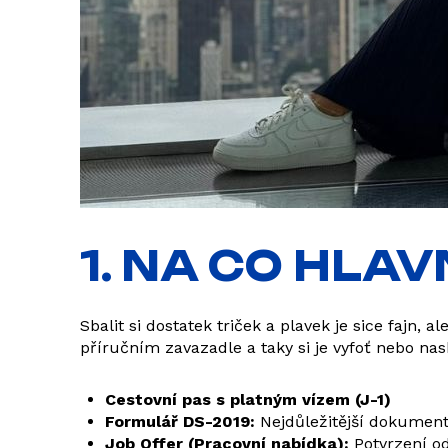
1. NA CO HL
Sbalit si dostatek triček a plavek je sice fajn
příručním zavazadle a taky si je vyfoť nebo nas
Cestovní pas s platným vízem (J-1)
Formulář DS-2019:
Nejdůležitější dokumen
Job Offer (Pracovní nabídka):
Potvrzení od