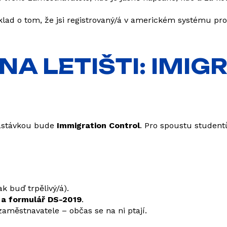
lad o tom, že jsi registrovaný/á v americkém systému pr
 NA LETIŠTI: IMIG
 zastávkou bude
Immigration Control
. Pro spoustu studentů
ak buď trpělivý/á).
 a formulář DS-2019
.
aměstnavatele – občas se na ni ptají.