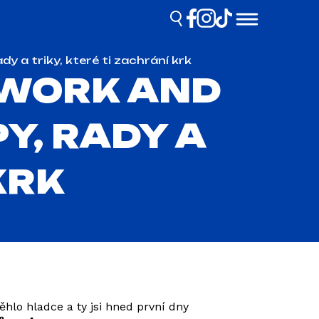
y a triky, které ti zachrání krk
 WORK AND
Y, RADY A
KRK
hlo hladce a ty jsi hned první dny