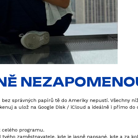
AVNĚ NEZAPOMENO
, ale bez správných papírů tě do Ameriky nepustí. Všechny
kenuj a ulož na Google Disk / iCloud a ideálně i přímo do 
t celého programu.
 tvého zaměstnavatele, kde je jasně napsané, kde a za ko