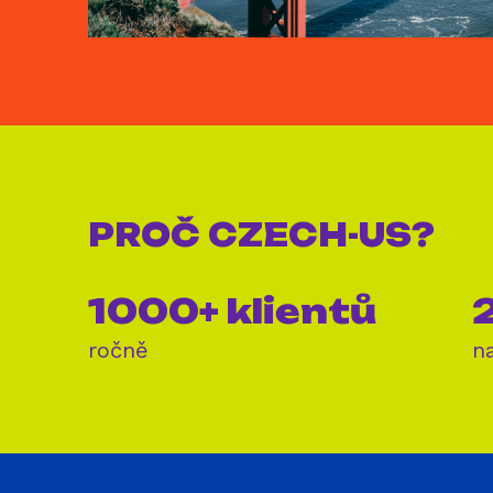
PROČ
CZECH-US?
1000+ klientů
2
ročně
n