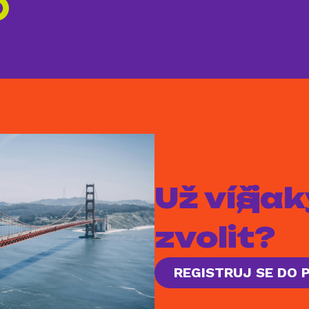
Už víš, j
zvolit?
REGISTRUJ SE DO