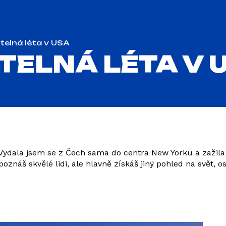
itelná léta v USA
ITELNÁ LÉTA V 
ydala jsem se z Čech sama do centra New Yorku a zažila t
znáš skvělé lidi, ale hlavně získáš jiný pohled na svět, os