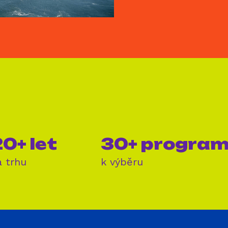
0+ let
30+ progra
a trhu
k výběru