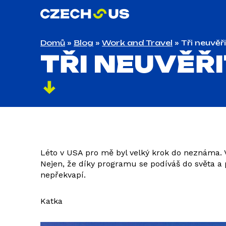
Domů
»
Blog
»
Work and Travel
»
Tři neuvěř
TŘI NEUVĚŘ
Léto v USA pro mě byl velký krok do neznáma. V
Nejen, že díky programu se podíváš do světa a po
nepřekvapí.
Katka