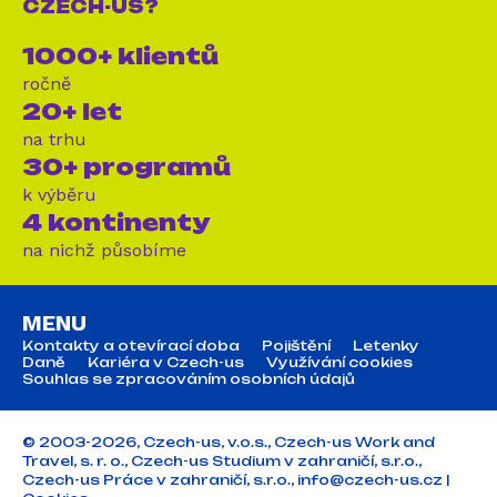
CZECH-US?
1000+ klientů
ročně
20+ let
na trhu
30+ programů
k výběru
4 kontinenty
na nichž působíme
MENU
Kontakty a otevírací doba
Pojištění
Letenky
Daně
Kariéra v Czech-us
Využívání cookies
Souhlas se zpracováním osobních údajů
© 2003-2026, Czech-us, v.o.s., Czech-us Work and
Travel, s. r. o., Czech-us Studium v zahraničí, s.r.o.,
Czech-us Práce v zahraničí, s.r.o.,
info@czech-us.cz
|