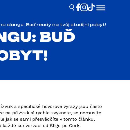
o slangu: Buď ready na tvůj studijní pobyt!
NGU: BUĎ
OBYT!
řízvuk a specifické hovorové výrazy jsou často
e na přízvuk si rychle zvyknete, se nemusíte
ale jak se sami přesvědčíte v tomto článku,
v každé konverzaci od Sligo po Cork.