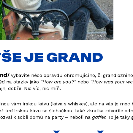
VŠE JE GRAND
nd/
vybavíte něco opravdu ohromujícího, či grandiózního,
věď na otázky jako
“How are you?”
nebo
“How was your we
n, dobře. Nic víc, nic míň.
ou vám irskou kávu (káva s whiskey), ale na vás je moc brz
ež teď irskou kávu se šlehačkou, také zkrátka zdvořile od
pozval k sobě domů na party – neboli na
gaffer.
To je taky 