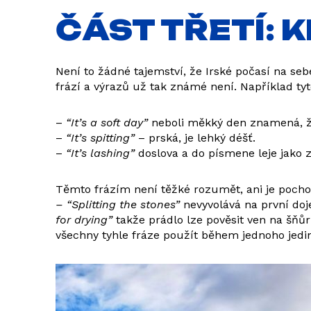
ČÁST TŘETÍ: K
Není to žádné tajemství, že Irské počasí na se
frází a výrazů už tak známé není. Například tyto
–
“It’s a soft day”
neboli měkký den znamená, že
–
“It’s spitting”
– prská, je lehký déšť.
–
“It’s lashing”
doslova a do písmene leje jako z
Těmto frázím není těžké rozumět, ani je pochopi
– “Splitting the stones”
nevyvolává na první doje
for drying”
takže prádlo lze pověsit ven na šňůr
všechny tyhle fráze použít během jednoho jedi