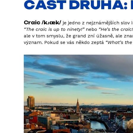
ČÁST DRUHÁ: 
Craic /kɹæk/
je jedno z nejznámějších slov 
“The craic is up to ninety!”
nebo
“He’s the craic!
ale v tom smyslu, že grand zní úžasně, ale znam
význam. Pokud se vás někdo zeptá
“What’s the 