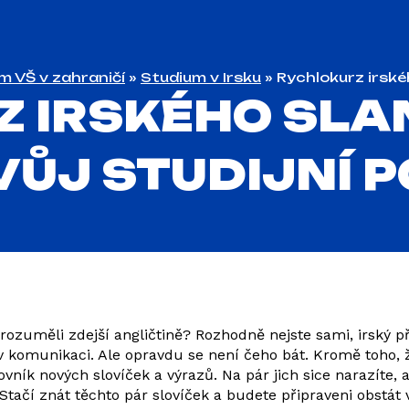
m VŠ v zahraničí
»
Studium v Irsku
»
Rychlokurz irskéh
 IRSKÉHO SLA
VŮJ STUDIJNÍ P
rozuměli zdejší angličtině? Rozhodně nejste sami, irský p
 komunikaci. Ale opravdu se není čeho bát. Kromě toho, ž
vník nových slovíček a výrazů. Na pár jich sice narazíte, 
tačí znát těchto pár slovíček a budete připraveni obstát 