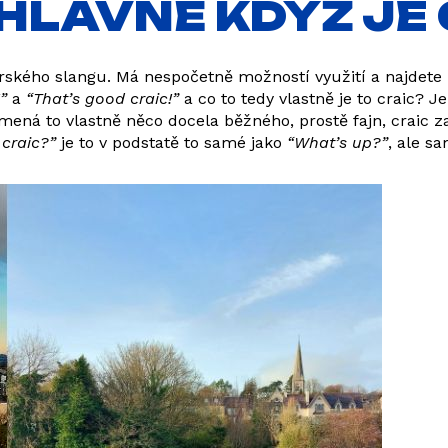
HLAVNĚ KDYŽ JE
irského slangu. Má nespočetně možností využití a najdete 
”
a
“That’s good craic!”
a co to tedy vlastně je to craic? 
ená to vlastně něco docela běžného, prostě fajn, craic za
craic?”
je to v podstatě to samé jako
“What’s up?”
, ale s