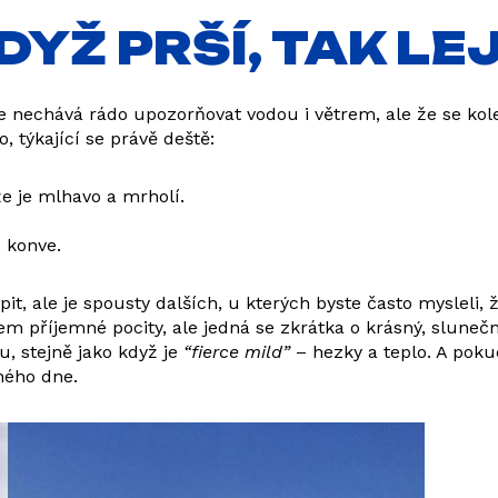
DYŽ PRŠÍ, TAK LE
be nechává rádo upozorňovat vodou i větrem, ale že se kol
, týkající se právě deště:
 je mlhavo a mrholí.
 konve.
t, ale je spousty dalších, u kterých byste často mysleli,
m příjemné pocity, ale jedná se zkrátka o krásný, slunečný
u, stejně jako když je
“fierce mild”
– hezky a teplo. A poku
ného dne.