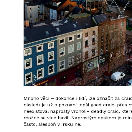
Mnoho věcí – dokonce i lidí, lze označit za crai
následuje už o poznání lepší good craic, přes 
neexistoval naprostý vrchol – deadly craic, kte
možné se více bavit. Naprostým opakem je minus 
často, alespoň v Irsku ne.