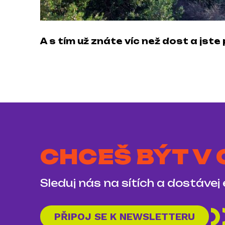
A s tím už znáte víc než dost a jste 
CHCEŠ BÝT V
Sleduj nás na sítích a dostávej
PŘIPOJ SE K NEWSLETTERU