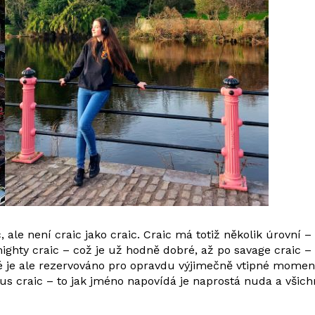
c, ale není craic jako craic. Craic má totiž několik úrovní
mighty craic – což je už hodně dobré, až po savage craic 
ré je ale rezervováno pro opravdu výjimečně vtipné momenty 
craic – to jak jméno napovídá je naprostá nuda a všichni 