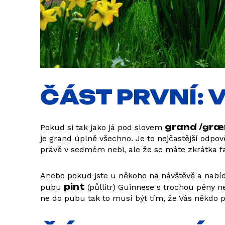
ČÁST PRVNÍ: 
grand /ɡræ
Pokud si tak jako já pod slovem
je grand úplně všechno. Je to nejčastější odpo
právě v sedmém nebi, ale že se máte zkrátka faj
Anebo pokud jste u někoho na návštěvě a nabídn
pint
pubu
(půllitr) Guinnese s trochou pěny n
ne do pubu tak to musí být tím, že Vás někdo 