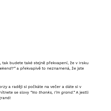
 tak budete také stejně překvapení, že v Irsku
ekend?”
a překvapivě to neznamená, že jste
y a raději si počkáte na večer a dáte si v
mítnete se slovy
“No thanks, I’m grand.”
A jestli
grand!