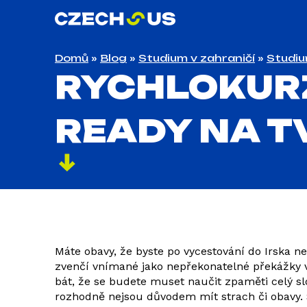
Domů
»
Blog
»
Studium v zahraničí
»
Studiu
RYCHLOKURZ
READY NA T
Máte obavy, že byste po vycestování do Irska ne
zvenčí vnímané jako nepřekonatelné překážky v
bát, že se budete muset naučit zpaměti celý slo
rozhodně nejsou důvodem mít strach či obavy. S