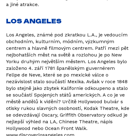
a jiné atrakce.
LOS ANGELES
Los Angeles, známé pod zkratkou L.A., je vedoucím
obchodním, kulturním, módním, výzkumným
centrem a hlavně filmovým centrem. Patří mezi pět
nejbohatších měst na světě a rozlohou je po New
Yorku druhým největším městem. Los Angeles bylo
založeno 4. září 1781 španělským guvernérem
Felipe de Neve, které se po mexické válce o
nezávislost stalo součástí Mexika. Avšak v roce 1848
bylo stejně jako zbytek Kalifornie odkoupeno a stalo
se součástí Spojených států amerických. A co je ve
městě andělů k vidění? Určitě Hollywood bulvár s
otisky rukou slavných osobností, Kodak Theatre, kde
se odevzdávají Oscary, Griffith Observatory odkud je
nejlepší výhled na LA, Chinese Theatre, nápis
Hollywood nebo Ocean Front Walk.
www.discoverlosangeles.com