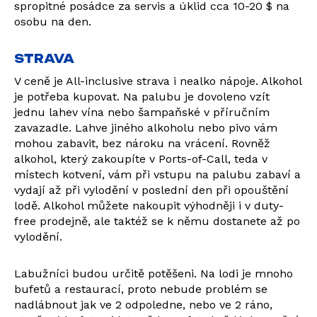
spropitné posádce za servis a úklid cca 10-20 $ na
osobu na den.
STRAVA
V ceně je All-inclusive strava i nealko nápoje. Alkohol
je potřeba kupovat. Na palubu je dovoleno vzít
jednu lahev vína nebo šampaňské v příručním
zavazadle. Lahve jiného alkoholu nebo pivo vám
mohou zabavit, bez nároku na vrácení. Rovněž
alkohol, který zakoupíte v Ports-of-Call, teda v
místech kotvení, vám při vstupu na palubu zabaví a
vydají až při vylodění v poslední den při opouštění
lodě. Alkohol můžete nakoupit výhodněji i v duty-
free prodejně, ale taktéž se k němu dostanete až po
vylodění.
Labužníci budou určitě potěšeni. Na lodi je mnoho
bufetů a restaurací, proto nebude problém se
nadlábnout jak ve 2 odpoledne, nebo ve 2 ráno,