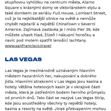
stupňovou vyhlídku na centrum města, Alamo
Square s krásnými domy ve viktoriánském stylu a
také domkem ze seriálu Full House, Lombart Street,
což je ta nejklikatější silnice na světě a nemůže
chybět nejstarší a největší ChinaTown v Severní
Americe. Zajímavá zastávka je i mólo Pier 39, kde
můžete uhasit hlad, žízeň i nákupní horečku a
navíc pod molem spatřit lenošící lachtany.
www.sanfrancisco.travel
LAS VEGAS
Las Vegas je mezinárodně uznávaným hlavním
městem hazardních her, nakupování a dobrého
jídla. Hlavními atrakcemi v Las Vegas jsou kasina a
hotely. Většina hotelových kasin je v okrajové části
města, která je ústředním bodem herního průmyslu
od prvních dnů. Tato část se nazývá Las Vegas Strip,
kde jsou soustředěny všechny ty největší hotely,
kasina a resorty na světě. Jinak překvapením mohou