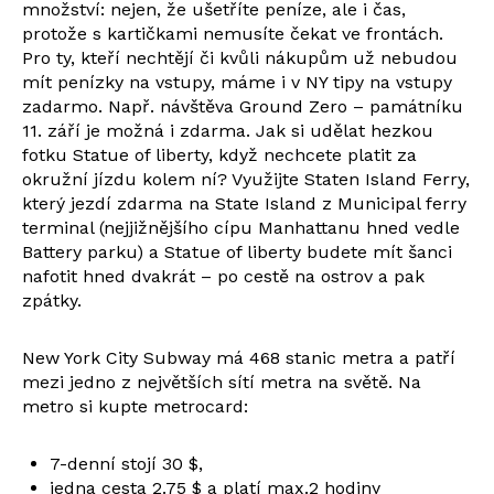
množství: nejen, že ušetříte peníze, ale i čas,
protože s kartičkami nemusíte čekat ve frontách.
Pro ty, kteří nechtějí či kvůli nákupům už nebudou
mít penízky na vstupy, máme i v NY tipy na vstupy
zadarmo. Např. návštěva Ground Zero – památníku
11. září je možná i zdarma. Jak si udělat hezkou
fotku Statue of liberty, když nechcete platit za
okružní jízdu kolem ní? Využijte Staten Island Ferry,
který jezdí zdarma na State Island z Municipal ferry
terminal (nejjižnějšího cípu Manhattanu hned vedle
Battery parku) a Statue of liberty budete mít šanci
nafotit hned dvakrát – po cestě na ostrov a pak
zpátky.
New York City Subway má 468 stanic metra a patří
mezi jedno z největších sítí metra na světě. Na
metro si kupte metrocard:
7-denní stojí 30 $,
jedna cesta 2.75 $ a platí max.2 hodiny