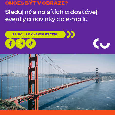
CHCEŠ BÝT V OBRAZE?
Sleduj nás na sítích a dostávej
eventy a novinky do e-mailu
PŘIPOJ SE K NEWSLETTERU