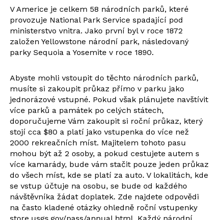
V Americe je celkem 58 národních parků, které
provozuje National Park Service spadající pod
ministerstvo vnitra. Jako první byl v roce 1872
založen Yellowstone národní park, následovaný
parky Sequoia a Yosemite v roce 1890.
Abyste mohli vstoupit do těchto národních parků,
musíte si zakoupit průkaz přímo v parku jako
jednorázové vstupné. Pokud však plánujete navštívit
více parků a památek po celých státech,
doporučujeme Vám zakoupit si roční průkaz, který
stojí cca $80 a platí jako vstupenka do více než
2000 rekreačních míst. Majitelem tohoto pasu
mohou být až 2 osoby, a pokud cestujete autem s
více kamarády, bude vám stačit pouze jeden průkaz
do všech míst, kde se platí za auto. V lokalitách, kde
se vstup účtuje na osobu, se bude od každého
návštěvníka žádat doplatek. Zde najdete odpovědi
na často kladené otázky ohledně roční vstupenky
store.usgs.gov/pass/annual.html
. Každý národní