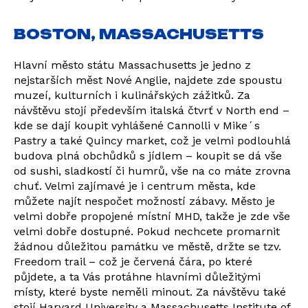
BOSTON, MASSACHUSETTS
Hlavní město státu Massachusetts je jedno z
nejstarších měst Nové Anglie, najdete zde spoustu
muzeí, kulturních i kulinářských zážitků. Za
návštěvu stojí především italská čtvrť v North end –
kde se dají koupit vyhlášené Cannolli v Mike´s
Pastry a také Quincy market, což je velmi podlouhlá
budova plná obchůdků s jídlem – koupit se dá vše
od sushi, sladkostí či humrů, vše na co máte zrovna
chuť. Velmi zajímavé je i centrum města, kde
můžete najít nespočet možností zábavy. Město je
velmi dobře propojené místní MHD, takže je zde vše
velmi dobře dostupné. Pokud nechcete promarnit
žádnou důležitou památku ve městě, držte se tzv.
Freedom trail – což je červená čára, po které
půjdete, a ta Vás protáhne hlavními důležitými
místy, které byste neměli minout. Za návštěvu také
stojí Harvard University a Massachusetts Institute of