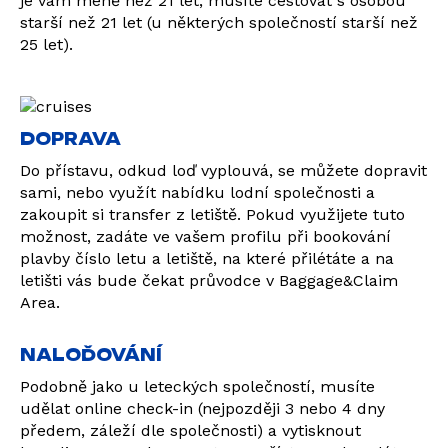
je vám méně než 21 let, musíte cestovat s osobou
starší než 21 let (u některých společností starší než
25 let).
DOPRAVA
Do přístavu, odkud loď vyplouvá, se můžete dopravit
sami, nebo využít nabídku lodní společnosti a
zakoupit si transfer z letiště. Pokud využijete tuto
možnost, zadáte ve vašem profilu při bookování
plavby číslo letu a letiště, na které přilétáte a na
letišti vás bude čekat průvodce v Baggage&Claim
Area.
NALOĎOVÁNÍ
Podobně jako u leteckých společností, musíte
udělat online check-in (nejpozději 3 nebo 4 dny
předem, záleží dle společnosti) a vytisknout