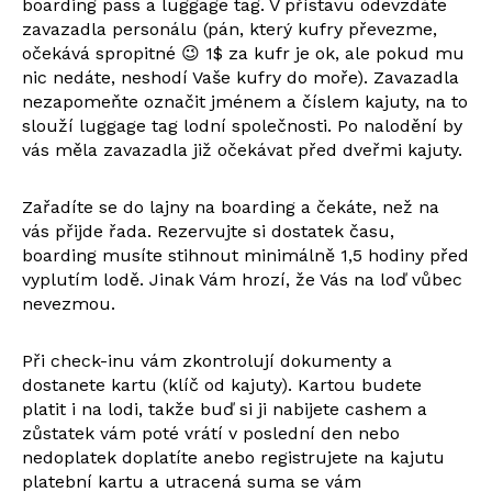
boarding pass a luggage tag. V přístavu odevzdáte
zavazadla personálu (pán, který kufry převezme,
očekává spropitné 😉 1$ za kufr je ok, ale pokud mu
nic nedáte, neshodí Vaše kufry do moře). Zavazadla
nezapomeňte označit jménem a číslem kajuty, na to
slouží luggage tag lodní společnosti. Po nalodění by
vás měla zavazadla již očekávat před dveřmi kajuty.
Zařadíte se do lajny na boarding a čekáte, než na
vás přijde řada. Rezervujte si dostatek času,
boarding musíte stihnout minimálně 1,5 hodiny před
vyplutím lodě. Jinak Vám hrozí, že Vás na loď vůbec
nevezmou.
Při check-inu vám zkontrolují dokumenty a
dostanete kartu (klíč od kajuty). Kartou budete
platit i na lodi, takže buď si ji nabijete cashem a
zůstatek vám poté vrátí v poslední den nebo
nedoplatek doplatíte anebo registrujete na kajutu
platební kartu a utracená suma se vám