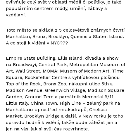
ovlivňuje celý svět v oblasti médií či politiky, je také
populárním centrem módy, umění, zábavy a
vzdělání.
Toto město se skládá z 5 celosvětově známých čtvrtí
Manhattan, Bronx, Brooklyn, Queens a Staten Island.
A co stojí k vidění v NYC???
Empire State Building, Ellis Island, divadla a show
na Broadwayi, Central Park, Metropolitan Museum of
Art, Wall Street, MOMA: Musem of Modern Art, Time
Square, Rockefeller Centre s vyhlídkovou plošinou
Top of the Rock, Bronx Zoo, nákupní ulice 5th a
Madison Avenue, Greenwich Village, Madison Square
Garden, Ground Zero a památník Memorial 9/11,
Little Italy, China Town, High Line – zelený park na
Manhattanu uprostřed mrakodrapů, Chelsea
Market, Brooklyn Bridge a další. V New Yorku je toho
opravdu hodně k vidění, takže bude záležet jen a
jen na vás, jak si svůj čas rozvrhnete.