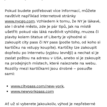
Pokud budete potřebovat více informací, můžete
navštívit například internetové stránky
www.nycgo.com
. Vzhledem k tomu, že NY je lákavé,
ale i drahé město, zde je pár tipů, jak na místě
ušetřit: pokud vás láká navštívit vyhlídky, muzea či
plavby kolem Statue of Liberty je výhodné si
zakoupit city pass či NY pass (podle toho, od koho si
kartičku na vstupy koupíte). Kartičky lze zakoupit
dopředu po internetu (vyjdou levněji) a nechat si je
zaslat poštou na adresu v USA, anebo si je zakoupit
na prodejných místech, které naleznete na webu.
Rozdíly mezi kartičkami jsou drobné – posuďte
sami:
www.citypass.com/new-york
,
www.newyorkpass.com
Ať už si vyberete jakoukoliv, výhod je nepřeberné