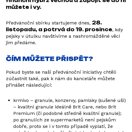
finanční nýbrž věcnou a zapojit se do ní
můžete i vy.
28.
Předvánoční sbírku startujeme dnes,
listopadu, a potrvá do 19. prosince
, kdy
pejsky v útulku navštívíme a nashromážděné věci
jim předáme.
ČÍM MŮŽETE PŘISPĚT?
Pokud byste se naší předvánoční iniciativy chtěli
zúčastnit také, pak k nám do kanceláře můžete
přinášet následující:
krmivo – granule, konzervy, pamlsky (sušené uši)
– kvalitní granule ideálně Brit Care, nebo Brit
Premium (či podobné středně kvalitní granule);
po granulích ze supermarketů není pejskům
dobře, proto se i v tomto případě vyplatí, že