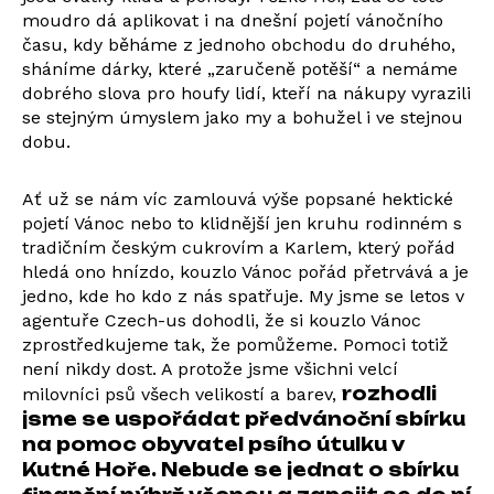
moudro dá aplikovat i na dnešní pojetí vánočního
času, kdy běháme z jednoho obchodu do druhého,
sháníme dárky, které „zaručeně potěší“ a nemáme
dobrého slova pro houfy lidí, kteří na nákupy vyrazili
se stejným úmyslem jako my a bohužel i ve stejnou
dobu.
Ať už se nám víc zamlouvá výše popsané hektické
pojetí Vánoc nebo to klidnější jen kruhu rodinném s
tradičním českým cukrovím a Karlem, který pořád
hledá ono hnízdo, kouzlo Vánoc pořád přetrvává a je
jedno, kde ho kdo z nás spatřuje. My jsme se letos v
agentuře Czech-us dohodli, že si kouzlo Vánoc
zprostředkujeme tak, že pomůžeme. Pomoci totiž
není nikdy dost. A protože jsme všichni velcí
rozhodli
milovníci psů všech velikostí a barev,
jsme se uspořádat předvánoční sbírku
na pomoc obyvatel psího útulku v
Kutné Hoře. Nebude se jednat o sbírku