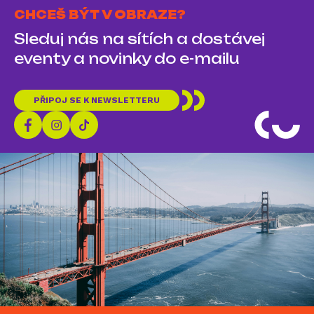
CHCEŠ BÝT V OBRAZE?
Sleduj nás na sítích a dostávej
eventy a novinky do e-mailu
PŘIPOJ SE K NEWSLETTERU