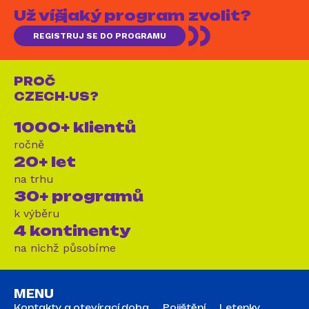
Už víš, jaký program zvolit?
REGISTRUJ SE DO PROGRAMU
PROČ
CZECH-US?
1000+ klientů
ročně
20+ let
na trhu
30+ programů
k výběru
4 kontinenty
na nichž působíme
MENU
Kontakty a otevírací doba
Pojištění
Letenky