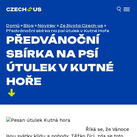
Domů
»
Blog
»
Novinky
»
Ze života Czech-us
»
Předvánoční sbírka na psí útulek v Kutné Hoře
PŘEDVÁNOČNÍ
SBÍRKA NA PSÍ
ÚTULEK V KUTNÉ
HOŘE
Říká se, že Vánoce
jsou svátky klidu a pohody. Těžko říci, zda se toto