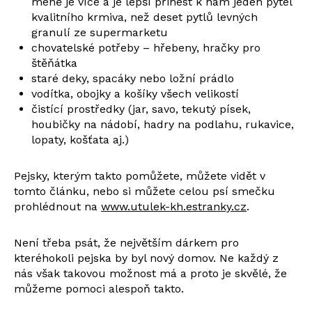
méně je více a je lepší přinést k nám jeden pytel
kvalitního krmiva, než deset pytlů levných
granulí ze supermarketu
chovatelské potřeby – hřebeny, hračky pro
štěňátka
staré deky, spacáky nebo ložní prádlo
vodítka, obojky a košíky všech velikostí
čistící prostředky (jar, savo, tekutý písek,
houbičky na nádobí, hadry na podlahu, rukavice,
lopaty, košťata aj.)
Pejsky, kterým takto pomůžete, můžete vidět v
tomto článku, nebo si můžete celou psí smečku
prohlédnout na
www.utulek-kh.estranky.cz
.
Není třeba psát, že největším dárkem pro
kteréhokoli pejska by byl nový domov. Ne každý z
nás však takovou možnost má a proto je skvělé, že
můžeme pomoci alespoň takto.