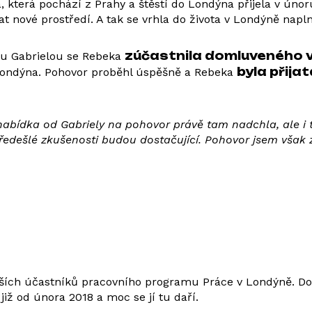
, která pochází z Prahy a štěstí do Londýna přijela v únor
vat nové prostředí. A tak se vrhla do života v Londýně napln
zúčastnila domluveného vy
u Gabrielou se Rebeka
byla přija
ondýna. Pohovor proběhl úspěšně a Rebeka
abídka od Gabriely na pohovor právě tam nadchla, ale i tr
edešlé zkušenosti budou dostačující. Pohovor jsem však z
tarších účastníků pracovního programu Práce v Londýně. D
ž od února 2018 a moc se jí tu daří.