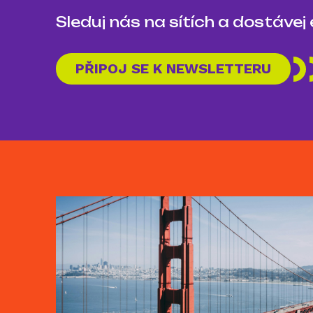
Sleduj nás na sítích a dostávej
PŘIPOJ SE K NEWSLETTERU