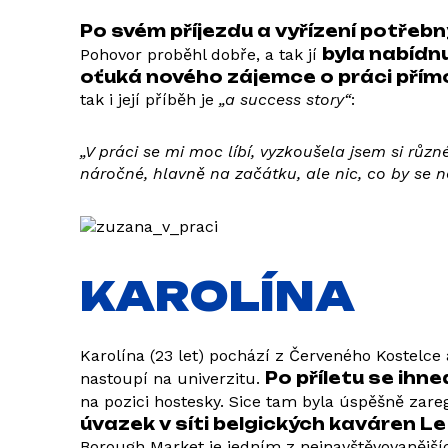
Po svém příjezdu a vyřízení potřeb
byla nabídnu
Pohovor proběhl dobře, a tak jí
oťuká nového zájemce o práci přímo
tak i její příběh je
„a success story“
:
„V práci se mi moc líbí, vyzkoušela jsem si růz
náročné, hlavně na začátku, ale nic, co by se 
KAROLÍNA
Karolína (23 let) pochází z Červeného Kostelce a
Po příletu se ihn
nastoupí na univerzitu.
na pozici hostesky. Sice tam byla úspěšně zareg
úvazek v síti belgických kaváren L
Borough Market je jedním z nejnavštěvovanější