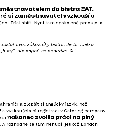
 zaměstnavatelem do bistra EAT.
teré si zaměstnavatel vyzkouší a
ení Trial shift. Nyní tam spokojeně pracuje, a
 obsluhovat zákazníky bistra. Je to vcelku
 „busy“, ale aspoň se nenudím ☺.“
hraničí a zlepšit si anglický jazyk, než
y
a vyzkoušela si registraci v Catering company
nakonec zvolila práci na plný
o si
.
A rozhodně se tam nenudí, jelikož London