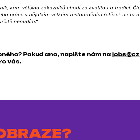
nik, kam většina zákazníků chodí za kvalitou a tradicí. Čl
ba práce v nějakém velkém restauračním řetězci. Je tu mi
určitě nenudím.“
obného? Pokud ano, napište nám na
jobs@cz
ro vás.
 OBRAZE?