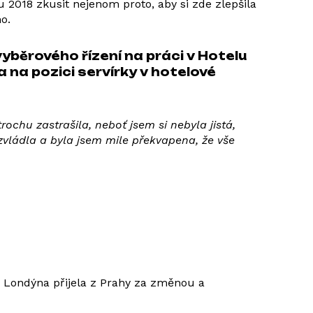
u 2018 zkusit nejenom proto, aby si zde zlepšila
o.
běrového řízení na práci v Hotelu
ta na pozici servírky v hotelové
ochu zastrašila, neboť jsem si nebyla jistá,
vládla a byla jsem mile překvapena, že vše
o Londýna přijela z Prahy za změnou a