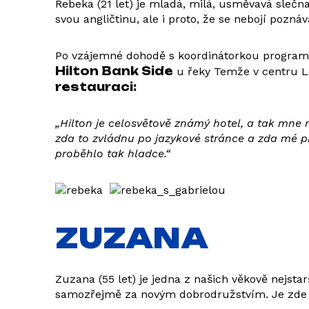
Rebeka (21 let) je mladá, milá, usměvavá slečna
svou angličtinu, ale i proto, že se nebojí pozná
Po vzájemné dohodě s koordinátorkou program
Hilton Bank Side
u řeky Temže v centru L
restauraci:
„Hilton je celosvětově známý hotel, a tak mne n
zda to zvládnu po jazykové stránce a zda mé př
proběhlo tak hladce.“
ZUZANA
Zuzana (55 let) je jedna z našich věkově nejs
samozřejmě za novým dobrodružstvím. Je zde ji