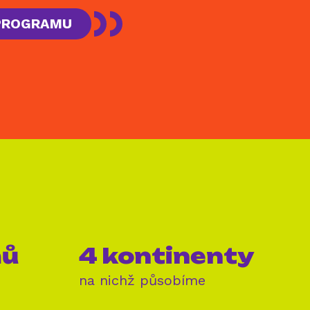
 PROGRAMU
mů
4 kontinenty
na nichž působíme