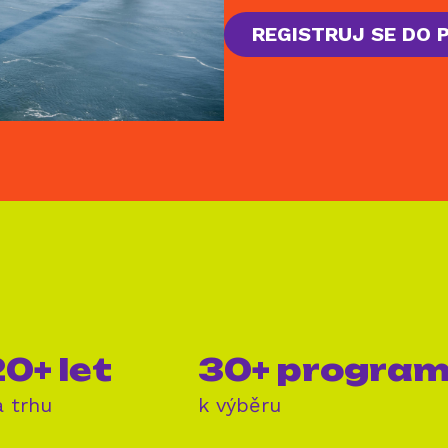
REGISTRUJ SE DO
0+ let
30+ progra
a trhu
k výběru