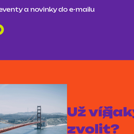
 eventy a novinky do e-mailu
Už víš, j
zvolit?