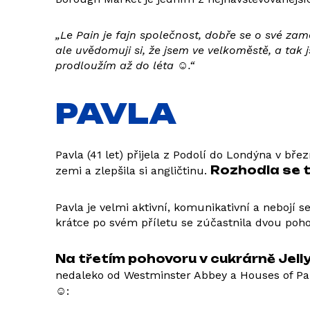
„Le Pain je fajn společnost, dobře se o své za
ale uvědomuji si, že jsem ve velkoměstě, a tak j
prodloužím až do léta ☺.“
PAVLA
Pavla (41 let) přijela z Podolí do Londýna v bře
Rozhodla se te
zemi a zlepšila si angličtinu.
Pavla je velmi aktivní, komunikativní a nebojí s
krátce po svém příletu se zúčastnila dvou pohov
Na třetím pohovoru v cukrárně Jell
nedaleko od Westminster Abbey a Houses of Pa
☺
: