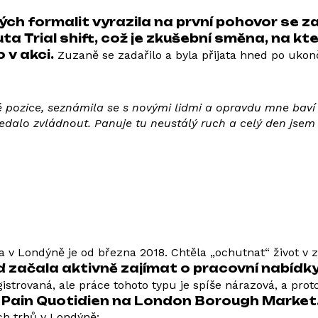
ných formalit vyrazila na první pohovor se
ta Trial shift, což je zkušební směna, na k
 v akci.
Zuzaně se zadařilo a byla přijata hned po ukonč
né pozice, seznámila se s novými lidmi a opravdu mne baví
nedalo zvládnout. Panuje tu neustálý ruch a celý den jsem
 v Londýně je od března 2018. Chtěla „ochutnat“ život v za
ed začala aktivně zajímat o pracovní nabídk
istrovaná, ale práce tohoto typu je spíše nárazová, a prot
e Pain Quotidien na London Borough Market
ch trhů v Londýně: