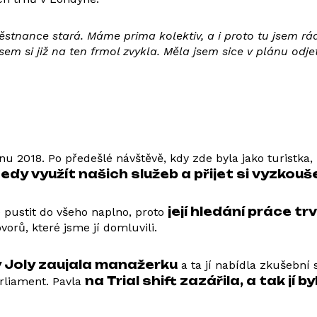
městnance stará. Máme prima kolektiv, a i proto tu jsem 
sem si již na ten frmol zvykla. Měla jsem sice v plánu odje
znu 2018. Po předešlé návštěvě, kdy zde byla jako turistka, 
dy využít našich služeb a přijet si vyzkoušet
její hledání práce trv
e pustit do všeho naplno, proto
orů, které jsme jí domluvili.
y Joly zaujala manažerku
a ta jí nabídla zkušební
na Trial shift zazářila, a tak jí
rliament. Pavla