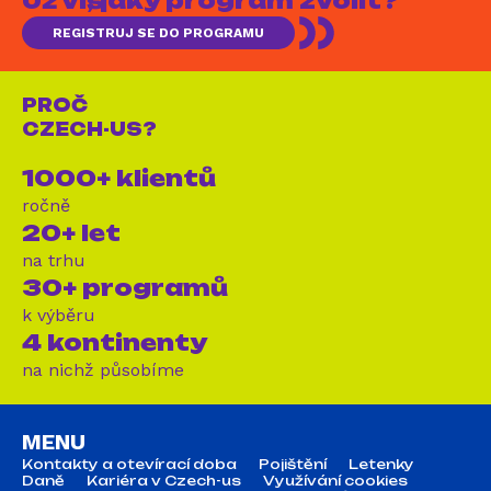
Už víš, jaký program zvolit?
REGISTRUJ SE DO PROGRAMU
PROČ
CZECH-US?
1000+ klientů
ročně
20+ let
na trhu
30+ programů
k výběru
4 kontinenty
na nichž působíme
MENU
Kontakty a otevírací doba
Pojištění
Letenky
Daně
Kariéra v Czech-us
Využívání cookies