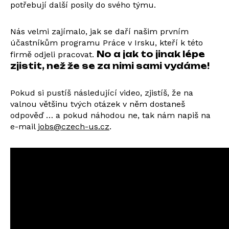
potřebují další posily do svého týmu.
Nás velmi zajímalo, jak se daří našim prvním
účastníkům programu Práce v Irsku, kteří k této
No a jak to jinak lépe
firmě odjeli pracovat.
zjistit, než že se za nimi sami vydáme!
Pokud si pustíš následující video, zjistíš, že na
valnou většinu tvých otázek v něm dostaneš
odpověď … a pokud náhodou ne, tak nám napiš na
e-mail
jobs@czech-us.cz
.