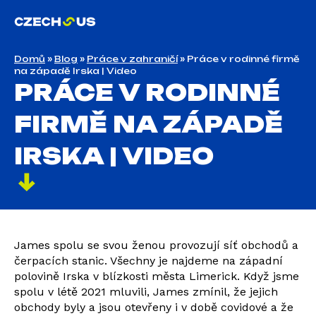
Domů
»
Blog
»
Práce v zahraničí
»
Práce v rodinné firmě
na západě Irska | Video
PRÁCE V RODINNÉ
FIRMĚ NA ZÁPADĚ
IRSKA | VIDEO
James spolu se svou ženou provozují síť obchodů a
čerpacích stanic. Všechny je najdeme na západní
polovině Irska v blízkosti města Limerick. Když jsme
spolu v létě 2021 mluvili, James zmínil, že jejich
obchody byly a jsou otevřeny i v době covidové a že