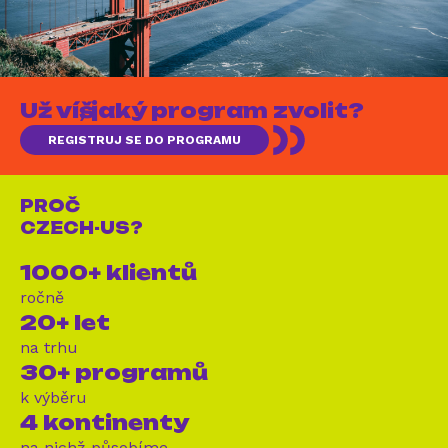
Už víš, jaký program zvolit?
REGISTRUJ SE DO PROGRAMU
PROČ
CZECH-US?
1000+ klientů
ročně
20+ let
na trhu
30+ programů
k výběru
4 kontinenty
na nichž působíme