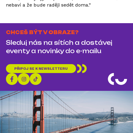
nebaví a že bude raději sedět doma.“
CHCEŠ BÝT V OBRAZE?
Sleduj nás na sítích a dostávej
eventy a novinky do e-mailu
PŘIPOJ SE K NEWSLETTERU