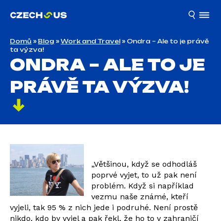
Domů
»
Blog
»
Work and Travel
»
Ondra – Ale to je právě
ta výzva!
ONDRA – ALE TO JE
PRÁVĚ TA VÝZVA!
„Většinou, když se odhodláš
poprvé vyjet, to už pak není
problém. Když si například
vezmu naše známé, kteří
vyjeli, tak 95 % z nich jede i podruhé. Není prostě
nikdo, kdo by vyjel a pak řekl, že ho to v zahraničí