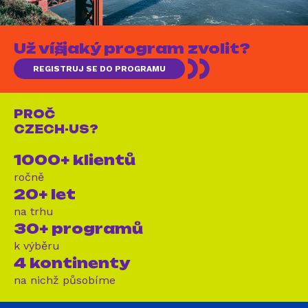
Už víš, jaký program zvolit?
REGISTRUJ SE DO PROGRAMU
PROČ
CZECH-US?
1000+ klientů
ročně
20+ let
na trhu
30+ programů
k výběru
4 kontinenty
na nichž působíme