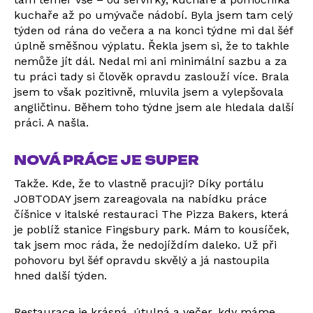
kuchaře až po umývače nádobí. Byla jsem tam celý
týden od rána do večera a na konci týdne mi dal šéf
úplně směšnou výplatu. Řekla jsem si, že to takhle
nemůže jít dál. Nedal mi ani minimální sazbu a za
tu práci tady si člověk opravdu zaslouží více. Brala
jsem to však pozitivně, mluvila jsem a vylepšovala
angličtinu. Během toho týdne jsem ale hledala další
práci. A našla.
NOVÁ PRÁCE JE SUPER
Takže. Kde, že to vlastně pracuji? Díky portálu
JOBTODAY jsem zareagovala na nabídku práce
číšnice v italské restauraci The Pizza Bakers, která
je poblíž stanice Fingsbury park. Mám to kousíček,
tak jsem moc ráda, že nedojíždím daleko. Už při
pohovoru byl šéf opravdu skvělý a já nastoupila
hned další týden.
Restaurace je krásná, útulná a večer, kdy máme