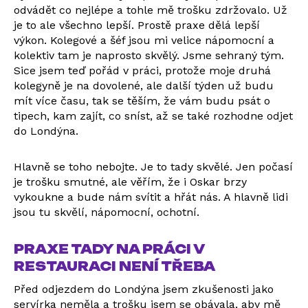
odvádět co nejlépe a tohle mě trošku zdržovalo. Už
je to ale všechno lepší. Prostě praxe dělá lepší
výkon. Kolegové a šéf jsou mi velice nápomocní a
kolektiv tam je naprosto skvělý. Jsme sehraný tým.
Sice jsem teď pořád v práci, protože moje druhá
kolegyně je na dovolené, ale další týden už budu
mít více času, tak se těším, že vám budu psát o
tipech, kam zajít, co sníst, až se také rozhodne odjet
do Londýna.
Hlavně se toho nebojte. Je to tady skvělé. Jen počasí
je trošku smutné, ale věřím, že i Oskar brzy
vykoukne a bude nám svítit a hřát nás. A hlavně lidi
jsou tu skvělí, nápomocní, ochotní.
PRAXE TADY NA PRÁCI V
RESTAURACI NENÍ TŘEBA
Před odjezdem do Londýna jsem zkušenosti jako
servírka neměla a trošku jsem se obávala, aby mě