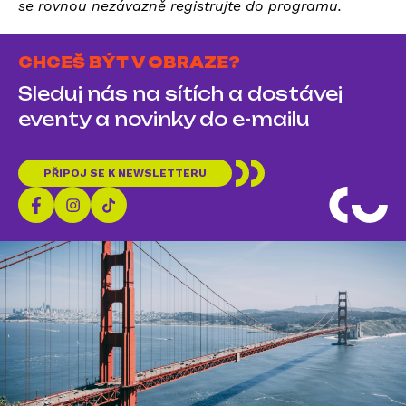
se rovnou nezávazně registrujte do programu.
CHCEŠ BÝT V OBRAZE?
Sleduj nás na sítích a dostávej
eventy a novinky do e-mailu
PŘIPOJ SE K NEWSLETTERU