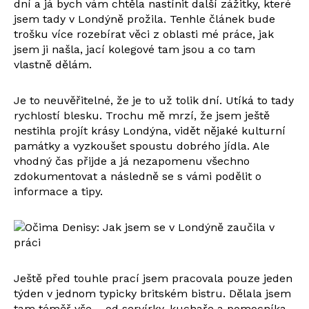
dní a já bych vám chtěla nastínit další zážitky, které
jsem tady v Londýně prožila. Tenhle článek bude
trošku více rozebírat věci z oblasti mé práce, jak
jsem ji našla, jací kolegové tam jsou a co tam
vlastně dělám.
Je to neuvěřitelné, že je to už tolik dní. Utíká to tady
rychlostí blesku. Trochu mě mrzí, že jsem ještě
nestihla projít krásy Londýna, vidět nějaké kulturní
památky a vyzkoušet spoustu dobrého jídla. Ale
vhodný čas přijde a já nezapomenu všechno
zdokumentovat a následně se s vámi podělit o
informace a tipy.
Ještě před touhle prací jsem pracovala pouze jeden
týden v jednom typicky britském bistru. Dělala jsem
tam téměř vše – od servírky, kuchaře a pomocníka