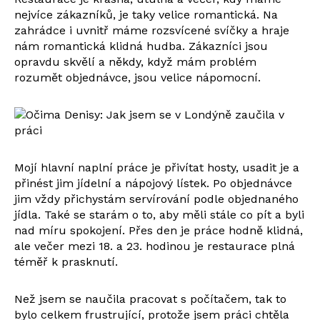
nejvíce zákazníků, je taky velice romantická. Na
zahrádce i uvnitř máme rozsvícené svíčky a hraje
nám romantická klidná hudba. Zákazníci jsou
opravdu skvělí a někdy, když mám problém
rozumět objednávce, jsou velice nápomocní.
Mojí hlavní naplní práce je přivítat hosty, usadit je a
přinést jim jídelní a nápojový lístek. Po objednávce
jim vždy přichystám servírování podle objednaného
jídla. Také se starám o to, aby měli stále co pít a byli
nad míru spokojení. Přes den je práce hodně klidná,
ale večer mezi 18. a 23. hodinou je restaurace plná
téměř k prasknutí.
Než jsem se naučila pracovat s počítačem, tak to
bylo celkem frustrující, protože jsem práci chtěla