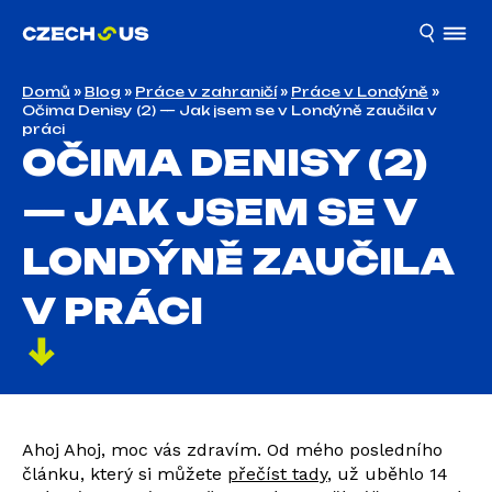
Domů
»
Blog
»
Práce v zahraničí
»
Práce v Londýně
»
Očima Denisy (2) — Jak jsem se v Londýně zaučila v
práci
OČIMA DENISY (2)
— JAK JSEM SE V
LONDÝNĚ ZAUČILA
V PRÁCI
Ahoj Ahoj, moc vás zdravím. Od mého posledního
článku, který si můžete
přečíst tady
, už uběhlo 14