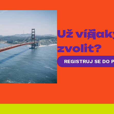
Už víš, j
zvolit?
REGISTRUJ SE DO