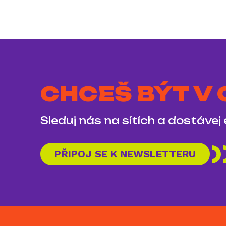
CHCEŠ BÝT V
Sleduj nás na sítích a dostávej
PŘIPOJ SE K NEWSLETTERU