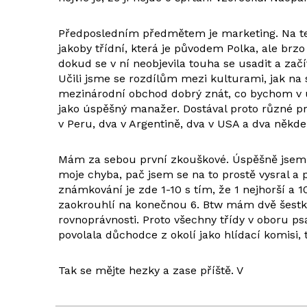
Předposledním předmětem je marketing. Na ten 
jakoby třídní, která je původem Polka, ale brz
dokud se v ní neobjevila touha se usadit a za
Učili jsme se rozdílům mezi kulturami, jak na s
mezinárodní obchod dobrý znát, co bychom v ur
jako úspěšný manažer. Dostával proto různé pra
v Peru, dva v Argentině, dva v USA a dva někde 
Mám za sebou první zkouškové. Úspěšně jsem ab
moje chyba, pač jsem se na to prostě vysral a 
známkování je zde 1-10 s tím, že 1 nejhorší a 1
zaokrouhlí na konečnou 6. Btw mám dvě šestky,
rovnoprávnosti. Proto všechny třídy v oboru psa
povolala důchodce z okolí jako hlídací komisi, 
Tak se mějte hezky a zase příště. V