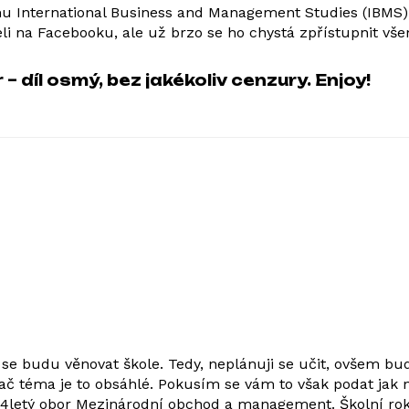
 International Business and Management Studies (IBMS).
eli na Facebooku, ale už brzo se ho chystá zpřístupnit všem
– díl osmý, bez jakékoliv cenzury. Enjoy!
e budu věnovat škole. Tedy, neplánuji se učit, ovšem b
ač téma je to obsáhlé. Pokusím se vám to však podat jak 
4letý obor Mezinárodní obchod a management. Školní rok 