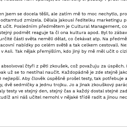
jsem se docela těšil, ale zatím mě to moc nechytlo, pro
o odtamtud zmizela. Dělala jakousi ředitelku marketingu p
čít učit. Posledním předmětem je Cultural Management, což
tejný podmět reaguje ta či ona kultura apod. Byl to zábava
čité části světa neměli dělat, co čekávat atp. Na předmět
covní nabídky po celém světě a tak celkem cestovali. Než s
v Asii. Tak nějak přemýšlím, kdo jiný by mě měl učit o cizí
solvoval čtyři z pěti zkoušek, což považuju za úspěch. N
pak už se to nestíhal naučit. Každopádně je zde stejně ja
0 nejlepší. Aby člověk úspěšně prošel testy, tak potřebuje 
 dvě sedmičky a jednu trojku. Jo a jinak zkouškový parád
ly testy ve stejný den, stejný čas a každý dostal stejné za
tudíž ani náš učitel nemohl v nějaké třídě radit a jinou n