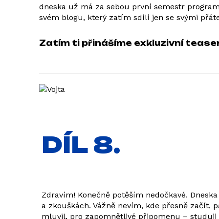
dneska už má za sebou první semestr programu
svém blogu, který zatím sdílí jen se svými přát
Zatím ti přinášíme exkluzivní teaser 
DÍL 8.
Zdravím! Konečně potěším nedočkavé. Dneska s
a zkouškách. Vážně nevím, kde přesně začít, p
mluvil, pro zapomnětlivé připomenu – studuji 