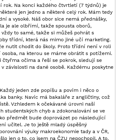
 rok. Na konci každého čtvrtletí (7 týdnů) je
 některé jen jedno a některé celý rok. Mám tedy
dní a vysoké. Náš obor sice nemá přednášky,
a je ale olbřímí, takže spousta oborů,
 vždy to samé, takže si můžeš pohrát s
oby třídní, která nás mimo jiné učí marketing.
utit chodit do školy. Proto třídní není v roli
ní osoba, na kterou se máme obrátit s potížemi.
 čtyřma očima a řeší se pokrok, sledují se
dy v závislosti na dané osobě. Každému poskytne
 Každý jeden zde popíšu a povím i něco o
lka banky. Navíc má bakaláře z angličtiny, což
ístě. Vzhledem k očekávané úrovni naší
ích studentských chyb a zdokonalování se ve
jako předmět bude doprovázet po následující
ní učitel. Je to ještě mladý úspěšný
ři porovnání výuky makroekonomie tady a v ČR,
šlo jen o to, co jsem na ČZU nepochopil. A to,