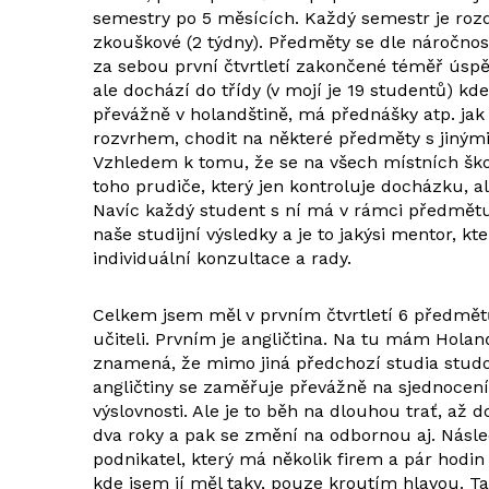
semestry po 5 měsících. Každý semestr je rozděl
zkouškové (2 týdny). Předměty se dle náročnosti
za sebou první čtvrtletí zakončené téměř úsp
ale dochází do třídy (v mojí je 19 studentů) k
převážně v holandštině, má přednášky atp. jak
rozvrhem, chodit na některé předměty s jinými 
Vzhledem k tomu, že se na všech místních školác
toho prudiče, který jen kontroluje docházku, al
Navíc každý student s ní má v rámci předmětu 
naše studijní výsledky a je to jakýsi mentor, 
individuální konzultace a rady.
Celkem jsem měl v prvním čtvrtletí 6 předmětů
učiteli. Prvním je angličtina. Na tu mám Holan
znamená, že mimo jiná předchozí studia studo
angličtiny se zaměřuje převážně na sjednocení
výslovnosti. Ale je to běh na dlouhou trať, až
dva roky a pak se změní na odbornou aj. Násled
podnikatel, který má několik firem a pár hodin
kde jsem jí měl taky, pouze kroutím hlavou. Tad