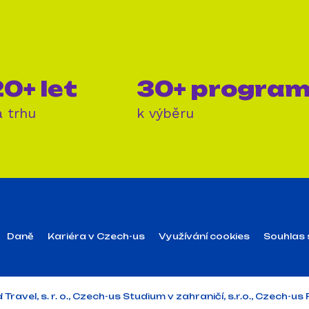
0+ let
30+ progra
a trhu
k výběru
Daně
Kariéra v Czech-us
Využívání cookies
Souhlas 
vel, s. r. o., Czech-us Studium v zahraničí, s.r.o., Czech-us P