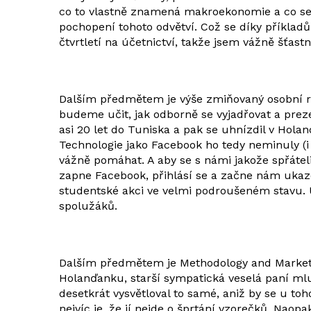
co to vlastně znamená makroekonomie a co se 
pochopení tohoto odvětví. Což se díky příklad
čtvrtletí na účetnictví, takže jsem vážně šťas
Dalším předmětem je výše zmiňovaný osobní roz
budeme učit, jak odborně se vyjadřovat a preze
asi 20 let do Tuniska a pak se uhnízdil v Hola
Technologie jako Facebook ho tedy neminuly (i
vážně pomáhat. A aby se s námi jakože spřátelil
zapne Facebook, přihlásí se a začne nám ukazov
studentské akci ve velmi podroušeném stavu. U
spolužáků.
Dalším předmětem je Methodology and Market Re
Holanďanku, starší sympatická veselá paní mluví
desetkrát vysvětloval to samé, aniž by se u to
nejvíc je, že jí nejde o šprtání vzorečků. Naop