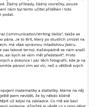
d. Žádný příklady, žádný vzorečky, pouze
í nám byl tento učitel přidělen i toto
e podat.
al Communication/Writing Skills“, takže se
pána. Je to Brit, který po studiích zmizel na
etech, má však správnou mladistvou jiskru.
de zas takové terno). Každopádně se nám snaží
No, asi bych se vám měl představit“. Proto
ných a dokonce i pár těch fotografií, kde je na
mhle pánovi vím asi víc, než o většině svých
opojení matematiky a statistiky. Máme na něj
 ještě jsem neviděl, že by někdo klidně
těpit už kdysi na základce. Co mě ale baví
koli najdeme, důležité je vědět co s nimi dělat.