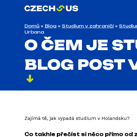
Domů
»
Blog
»
Studium v zahraničí
»
Studiu
Urbana
O ČEM JE S
BLOG POST 
Zajímá tě, jak vypadá studium v Holandsku?
Co takhle přečíst si něco přímo od 