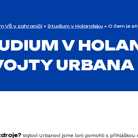
m VŠ v zahraničí
»
Studium v Holandsku
»
O čem je s
TUDIUM V HOLA
VOJTY URBANA
zdroje?
Vojtovi Urbanovi jsme loni pomohli s přihláškou 