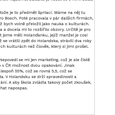
tože je to předmět šprtací. Máme na něj tu
ro Bosch. Poté pracovala v pár dalších firmách,
 bych volně přeložil jako nauka o kulturách.
 a docela mi to rozšířilo obzory. Určitě je pro
 jsme měli Holanďanku, jejíž manžel je cosi
e vrátili zpět do Holandska, strávili dva roky
ch kulturách než člověk, který si jimi prošel.
epovedl se mi jen marketing, což je ale čistě
ko v ČR možnost dvou opakování. Jinak
alespoň 55%, což se rovná 5,5, což se
a. V Holandsku se drží spravedlnosti a
dání. A aby škola zvládla takový počet zkoušek,
echat napospas.