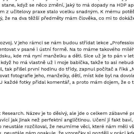
stane, když se něco změní, jaký to má dopady na HDP apo
ům z učitelovy praxe stalo vcelku snadným. K mému potěšen
tný, že na dva těžší předměty mám člověka, co mi to dokáž
voj. V jeho rámci se nám budou střídat lekce „Profession
ntovat v psané i ústní formě. Na to máme takového milého 
ndsku, kde má nyní manželku a děti. Sice už je to pán v l
 když ho má vlastně už i moje babička, takže to asi nebu
, tak přišel první hodinu do třídy, zapnul počítač a říká „
at fotografie jeho, manželky, dětí, míst kde byl na dovole
 každé fotky přidal komentář, a proto mám dojem, že o to
search. Název je to děsivý, ale jde o celkem zábavné pr
cí jak jinak než perfektní angličtinou. Učení jí fakt baví,
ho neustále rozčiloval, že neumíme věci, které nám měli vš
ak, neustále nám opakuje, že vzorečky si později v práci kde