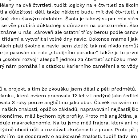
ený na dvě čtvrtletí, tudíž logicky na 4 čtvrtletí za školní
 a důležitosti dělí, takže některé budu mít dvě čtvrtletí,
ěšně zkouškovým obdobím. Škola je takový super mix stře
de se vše probírá důkladněji s důrazem na porozumění. Škol
 známe u nás. Zároveň ale ostatní třídy berou podle osnov
třídami a vytvořit si volné dny navíc. Dokonce máme i jak
h platí školné a navíc jsem zletilý, tak mě nikdo nemůže n
e je pasován do role „studijního poradce“, takže je to prv
„osobní rozvoj“ alespoň jednou za čtvrtletí schůzku mezi
který nám pomáhá i s otázkou kariérního zaměření a to vž
 a projekt, s tím že zkoušku jsem dělal z pěti předmětů.
ďanku, která ovšem pracovala 12 let v Londýně jako ředite
vala 3 roky pouze angličtinu jako obor. Člověk na svém m
 našich znalostí, opáčko základů, napravování nejčastějš
 dokončíme, měli bychom být profíky. Proto mě angličtina 
uje makroekonomie. Na tu jsme měli frajera, který ani ne
 týdně chodí učit a rozdávat zkušenosti z praxe. Proto p
y jím jde doopravdy o aplikované znalosti, tudíž tady jim 