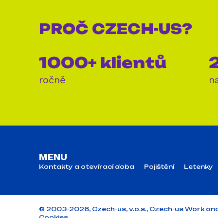
PROČ
CZECH-US?
1000+ klientů
2
ročně
n
MENU
Kontakty a otevírací doba
Pojištění
Letenky
© 2003-2026, Czech-us, v.o.s., Czech-us Work and Tra
Cookies