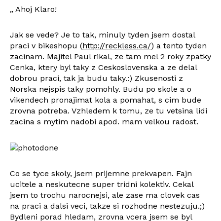
„ Ahoj Klaro!
Jak se vede? Je to tak, minuly tyden jsem dostal
praci v bikeshopu (
http://reckless.ca/
) a tento tyden
zacinam. Majitel Paul rikal, ze tam mel 2 roky zpatky
Cenka, ktery byl taky z Ceskoslovenska a ze delal
dobrou praci, tak ja budu taky.:) Zkusenosti z
Norska nejspis taky pomohly. Budu po skole a o
vikendech pronajimat kola a pomahat, s cim bude
zrovna potreba. Vzhledem k tomu, ze tu vetsina lidi
zacina s mytim nadobi apod. mam velkou radost.
Co se tyce skoly, jsem prijemne prekvapen. Fajn
ucitele a neskutecne super tridni kolektiv. Cekal
jsem to trochu narocnejsi, ale zase ma clovek cas
na praci a dalsi veci, takze si rozhodne nestezuju.;)
Bydleni porad hledam, zrovna vcera jsem se byl