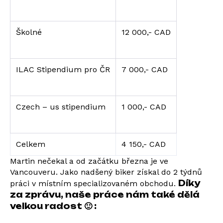
Školné
12 000,- CAD
ILAC Stipendium pro ČR
7 000,- CAD
Czech – us stipendium
1 000,- CAD
Celkem
4 150,- CAD
Martin nečekal a od začátku března je ve
Vancouveru. Jako nadšený biker získal do 2 týdnů
Díky
práci v místním specializovaném obchodu.
za zprávu, naše práce nám také dělá
velkou radost 🙂 :