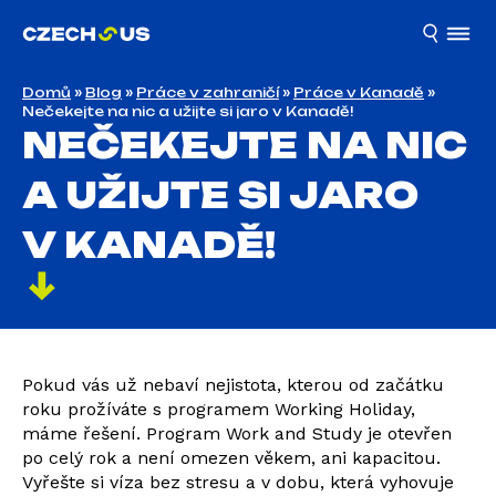
Domů
»
Blog
»
Práce v zahraničí
»
Práce v Kanadě
»
Nečekejte na nic a užijte si jaro v Kanadě!
NEČEKEJTE NA NIC
A UŽIJTE SI JARO
V KANADĚ!
Pokud vás už nebaví nejistota, kterou od začátku
roku prožíváte s programem Working Holiday,
máme řešení. Program Work and Study je otevřen
po celý rok a není omezen věkem, ani kapacitou.
Vyřešte si víza bez stresu a v dobu, která vyhovuje