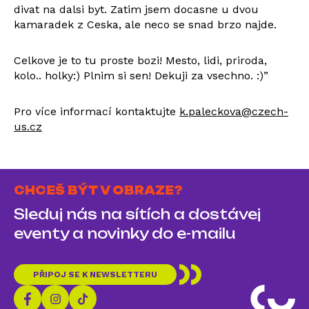
divat na dalsi byt. Zatim jsem docasne u dvou
kamaradek z Ceska, ale neco se snad brzo najde.
Celkove je to tu proste bozi! Mesto, lidi, priroda,
kolo.. holky:) Plnim si sen! Dekuji za vsechno. :)”
Pro více informací kontaktujte
k.paleckova@czech-
us.cz
CHCEŠ BÝT V OBRAZE?
Sleduj nás na sítích a dostávej
eventy a novinky do e-mailu
PŘIPOJ SE K NEWSLETTERU