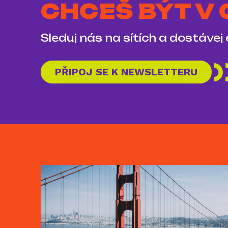
CHCEŠ BÝT V
Sleduj nás na sítích a dostávej
PŘIPOJ SE K NEWSLETTERU