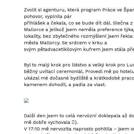
Zvolit si agenturu, která program Práce ve Špan
pohovor, vyplnila pár
přihlášek a čekala, co se bude dít dál. Slečna
Mallorce a jelikož jsem neměla preference týkaj
lokality, bez zbytečného rozmýšlení jsem řekla
města Mallorcy. Se srdcem v krku a
svým pětadvacetikilovým kufrem jsem stála př
Byl to malý krok pro lidstvo a velký krok pro Lu
běžný uvítací ceremoniál. Provedl mě po hotelu
ukázal mé dočasné bydliště a krátkodobé praco
kamenem dohodil, a padla za vlast.
Další den jsem to celá nervózní doklepala až d
mě dobře vychovala ).
V 17:10 mě nervozita naprosto pohltila – jsem