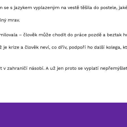
se s jazykem vyplazeným na vestě těšila do postele, jaké
jiný mrav.
milovala – člověk může chodit do práce pozdě a beztak ho 
ž je krize a člověk neví, co dřív, podpoří ho další kolega, k
t v zahraničí násobí. A už jen proto se vyplatí nepřemýšlet