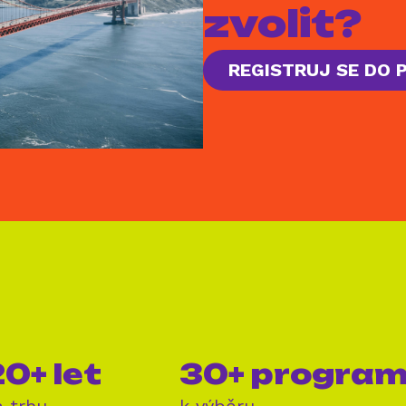
zvolit?
REGISTRUJ SE DO
0+ let
30+ progra