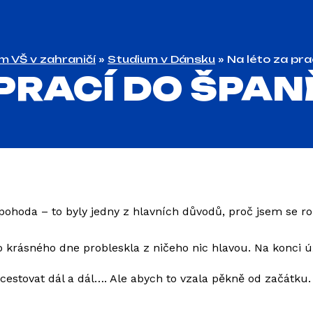
m VŠ v zahraničí
»
Studium v Dánsku
»
Na léto za pr
 PRACÍ DO ŠPA
pohoda – to byly jedny z hlavních důvodů, proč jsem se ro
 krásného dne probleskla z ničeho nic hlavou. Na konci ú
cestovat dál a dál…. Ale abych to vzala pěkně od začátku.