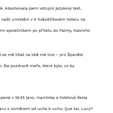
k. Absolvovala jsem vstupní jazykový test,
ě našli umístění v 4 hvězdičkovém hotelu na
ným společníkem po příletu do Palmy, hlavního
jal se mě líbat na obě mé líce – pro Španěle
šla pozdravit moře, které bylo, co by
oupená v 16:45 (ano, maminka a hotelová škola
 baru s úsměvem od ucha k uchu: Que tal, Lucy?