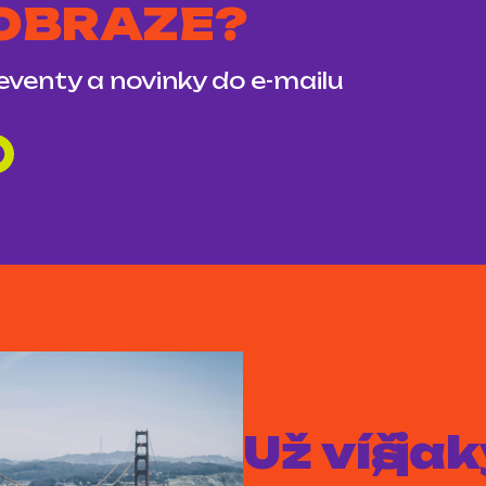
 OBRAZE?
 eventy a novinky do e-mailu
Už víš, j