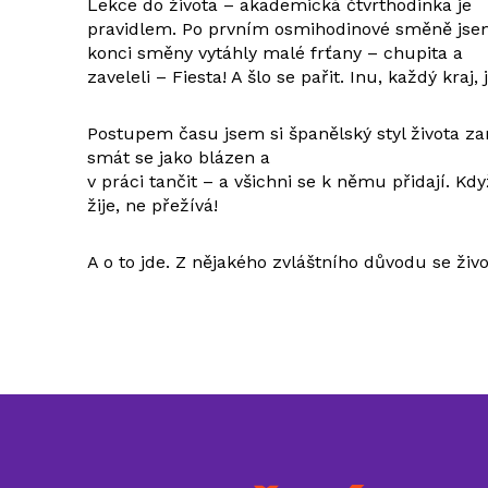
Lekce do života – akademická čtvrthodinka je
pravidlem. Po prvním osmihodinové směně jsem 
konci směny vytáhly malé frťany – chupita a
zaveleli – Fiesta! A šlo se pařit. Inu, každý kraj, 
Postupem času jsem si španělský styl života za
smát se jako blázen a
v práci tančit – a všichni se k němu přidají. Kdy
žije, ne přežívá!
A o to jde. Z nějakého zvláštního důvodu se živo