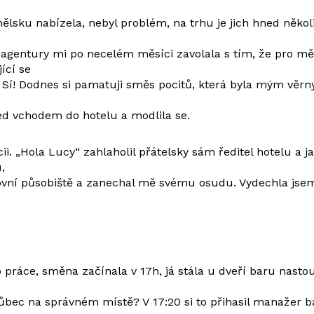
ělsku nabízela, nebyl problém, na trhu je jich hned několi
 z agentury mi po necelém měsíci zavolala s tím, že pro m
ící se
: Sí! Dodnes si pamatuji směs pocitů, která byla mým věr
ed vchodem do hotelu a modlila se.
cii. „Hola Lucy“ zahlaholil přátelsky sám ředitel hotelu a 
,
vní působiště a zanechal mě svému osudu. Vydechla jsem, 
o práce, směna začínala v 17h, já stála u dveří baru nast
 vůbec na správném místě? V 17:20 si to přihasil manažer