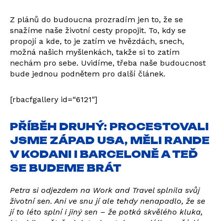
Z plánů do budoucna prozradím jen to, že se
snažíme naše životní cesty propojit. To, kdy se
propojí a kde, to je zatím ve hvězdách, snech,
možná našich myšlenkách, takže si to zatím
nechám pro sebe. Uvidíme, třeba naše budoucnost
bude jednou podnětem pro další článek.
[rbacfgallery id=“6121″]
PŘÍBĚH DRUHÝ: PROCESTOVALI
JSME ZÁPAD USA, MĚLI RANDE
V KODANI I BARCELONĚ A TEĎ
SE BUDEME BRÁT
Petra si odjezdem na Work and Travel splnila svůj
životní sen. Ani ve snu jí ale tehdy nenapadlo, že se
jí to léto splní i jiný sen – že potká skvělého kluka,