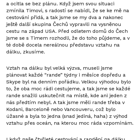
a ocitla se bez plánu. Když jsem svou situaci
zmínila Timovi, s radostí se nabídl, že se ke mě na
cestování přidá, a tak jsme se my dva a nakonec
ještě další skupina Čechů vypravili na vysněnou
cestu na západ USA. Před odletem domů do Čech
jsme se s Timem rozhodli, že do toho půjdeme, a v
té době docela nereálnou představu vztahu na
dálku, zkusíme.
Vztah na dálku byl velká výzva, museli jsme
plánovat každé “rande” týdny i měsíce dopředu a
Skype byl na denním pořádku. Velkou výhodou bylo
to, že oba moc rádi cestujeme, a tak jsme se každé
rande snažili uskutečnit na místě, kde ani jeden z
nás předtím nebyl. A tak jsme měli rande třeba v
Kodani, Barceloně nebo Vancouveru, což bylo
úžasné a byla to jedna (snad jediná, haha) z výhod
vztahu přes oceán, na kterou moc ráda vzpomínám.
I když naše čtyřleté cestování a randění na dálku