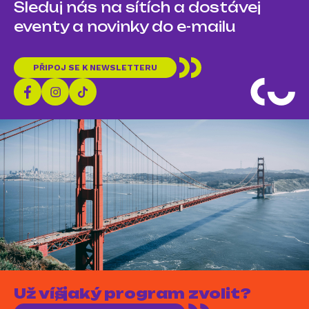
Sleduj nás na sítích a dostávej
eventy a novinky do e-mailu
PŘIPOJ SE K NEWSLETTERU
Už víš, jaký program zvolit?