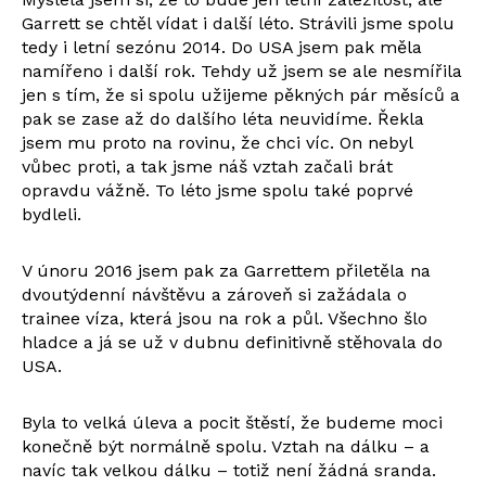
Garrett se chtěl vídat i další léto. Strávili jsme spolu
tedy i letní sezónu 2014. Do USA jsem pak měla
namířeno i další rok. Tehdy už jsem se ale nesmířila
jen s tím, že si spolu užijeme pěkných pár měsíců a
pak se zase až do dalšího léta neuvidíme. Řekla
jsem mu proto na rovinu, že chci víc. On nebyl
vůbec proti, a tak jsme náš vztah začali brát
opravdu vážně. To léto jsme spolu také poprvé
bydleli.
V únoru 2016 jsem pak za Garrettem přiletěla na
dvoutýdenní návštěvu a zároveň si zažádala o
trainee víza, která jsou na rok a půl. Všechno šlo
hladce a já se už v dubnu definitivně stěhovala do
USA.
Byla to velká úleva a pocit štěstí, že budeme moci
konečně být normálně spolu. Vztah na dálku – a
navíc tak velkou dálku – totiž není žádná sranda.