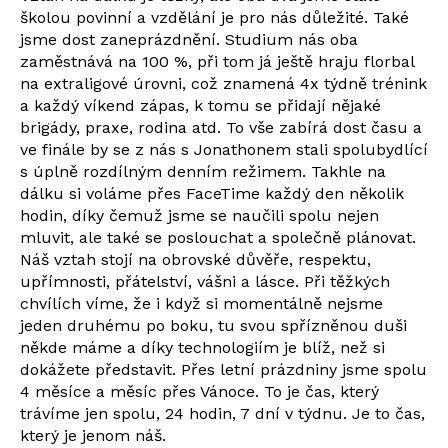
školou povinní a vzdělání je pro nás důležité. Také
jsme dost zaneprázdnění. Studium nás oba
zaměstnává na 100 %, při tom já ještě hraju florbal
na extraligové úrovni, což znamená 4x týdně trénink
a každý víkend zápas, k tomu se přidají nějaké
brigády, praxe, rodina atd. To vše zabírá dost času a
ve finále by se z nás s Jonathonem stali spolubydlící
s úplně rozdílným denním režimem. Takhle na
dálku si voláme přes FaceTime každý den několik
hodin, díky čemuž jsme se naučili spolu nejen
mluvit, ale také se poslouchat a společně plánovat.
Náš vztah stojí na obrovské důvěře, respektu,
upřímnosti, přátelství, vášni a lásce. Při těžkých
chvílích víme, že i když si momentálně nejsme
jeden druhému po boku, tu svou spřízněnou duši
někde máme a díky technologiím je blíž, než si
dokážete představit. Přes letní prázdniny jsme spolu
4 měsíce a měsíc přes Vánoce. To je čas, který
trávíme jen spolu, 24 hodin, 7 dní v týdnu. Je to čas,
který je jenom náš.