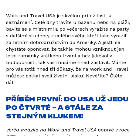
Work and Travel USA je skvělou příležitostí k
seznámení. Celé dny trávíte u bazénu nebo na pláži,
bavíte se s místními a po večerech vyrážíte na party
s dalšími studenty z celého světa, kteří také vyrazili
za letním dobrodružstvím do Ameriky. A jestli se
chystáte oponovat, že takhle mohou vzniknout jen
letní románky krátkého trvání a bez jakékoliv
budoucnosti, tak vás musíme hned zastavit. Máme
pro vás totiž hned tři důkazy, že na Work and Travel
můžete potkat svoji životní lásku! Nevěříte? Čtěte
dál!
PŘÍBĚH PRVNÍ: DO USA UŽ JEDU
PO ČTVRTÉ – A STÁLE ZA
STEJNÝM KLUKEM!
Verča vyrazila na Work and Travel USA poprvé v roce