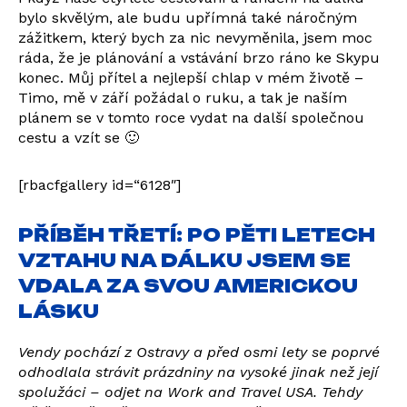
bylo skvělým, ale budu upřímná také náročným
zážitkem, který bych za nic nevyměnila, jsem moc
ráda, že je plánování a vstávání brzo ráno ke Skypu
konec. Můj přítel a nejlepší chlap v mém životě –
Timo, mě v září požádal o ruku, a tak je naším
plánem se v tomto roce vydat na další společnou
cestu a vzít se 🙂
[rbacfgallery id=“6128″]
PŘÍBĚH TŘETÍ: PO PĚTI LETECH
VZTAHU NA DÁLKU JSEM SE
VDALA ZA SVOU AMERICKOU
LÁSKU
Vendy pochází z Ostravy a před osmi lety se poprvé
odhodlala strávit prázdniny na vysoké jinak než její
spolužáci – odjet na Work and Travel USA. Tehdy