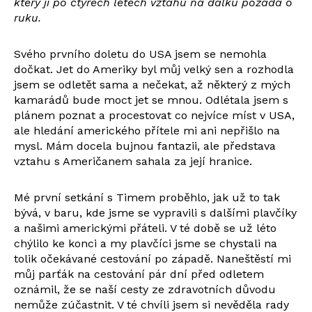
který ji po čtyřech letech vztahu na dálku požádá o
ruku.
Svého prvního doletu do USA jsem se nemohla
dočkat. Jet do Ameriky byl můj velký sen a rozhodla
jsem se odletět sama a nečekat, až některý z mých
kamarádů bude moct jet se mnou. Odlétala jsem s
plánem poznat a procestovat co nejvíce míst v USA,
ale hledání amerického přítele mi ani nepřišlo na
mysl. Mám docela bujnou fantazii, ale představa
vztahu s Američanem sahala za její hranice.
Mé první setkání s Timem proběhlo, jak už to tak
bývá, v baru, kde jsme se vypravili s dalšími plavčíky
a našimi americkými přáteli. V té době se už léto
chýlilo ke konci a my plavčíci jsme se chystali na
tolik očekávané cestování po západě. Naneštěstí mi
můj parťák na cestování pár dní před odletem
oznámil, že se naší cesty ze zdravotních důvodu
nemůže zúčastnit. V té chvíli jsem si nevěděla rady