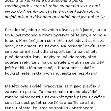
2015, a to konkrétně do zábavního parku
Hersheypark. Letos už tahle studentka VUT v Brně
vyráží do Ameriky po čtvrté. Vrací se každý rok na
stejné místo a důvodem rozhodně není jen práce 🙂
Paradoxně jeden z hlavních důvod, proč jsem jela do
USA, byl rozchod s mým bývalým přítelem, a to po 4
letech. Konečně jsem se mohla rozhodovat sama za
sebe, bez ohledu na někoho. Na poslední chvíli jsem
se spontánně rozhodla si splnit sen a užít si léto
plné dobrodružství. Kdyby mi někdo tehdy před
odletem řekl, že si najdu přítele a vrátím se do USA
ještě další 3 léta po sobě, a budoucnost ukáže
kolikrát ještě, řekla bych mu, jestli se nezbláznil!
Mé léto bylo skvělé, pracovala jsem jako plavčík v
zábavním parku. To znamenalo mnoho plavčíků,
mnoho národností a několikrát týdně párty. Pokaždé
se sešla dost početná partička a pařilo se až do
rána. I přesto, že jsme se spolu s Jonathonem