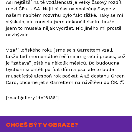
Asi nejtěžší na té vzdálenosti je velký časový rozdíl
mezi ČR a USA. Najít si čas na společný Skype v
našem nabitém rozvrhu bylo fakt těžké. Taky se mi
stýskalo, ale musela jsem dokončit školu, takže
jsem to musela nějak vydržet. Nic jiného mi prostě
nezbývalo.
V září loňského roku jsme se s Garrettem vzali,
takže teď momentálně řešíme imigrační proces, což
je “zábava” ještě na několik měsíců. Do budoucna
bychom si chtěli pořídit dům a psa, ale to bude
muset ještě alespoň rok počkat. A až dostanu Green
Card, chceme jet s Garrettem na návštěvu do ČR. 🙂
[rbacfgallery id=“6136″]
CHCEŠ BÝT V OBRAZE?