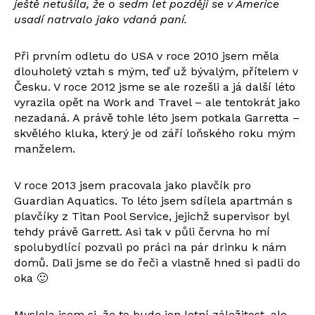
ještě netušila, že o sedm let později se v Americe
usadí natrvalo jako vdaná paní.
Při prvním odletu do USA v roce 2010 jsem měla
dlouholetý vztah s mým, teď už bývalým, přítelem v
Česku. V roce 2012 jsme se ale rozešli a já další léto
vyrazila opět na Work and Travel – ale tentokrát jako
nezadaná. A právě tohle léto jsem potkala Garretta –
skvělého kluka, který je od září loňského roku mým
manželem.
V roce 2013 jsem pracovala jako plavčík pro
Guardian Aquatics. To léto jsem sdílela apartmán s
plavčíky z Titan Pool Service, jejichž supervisor byl
tehdy právě Garrett. Asi tak v půli června ho mí
spolubydlící pozvali po práci na pár drinku k nám
domů. Dali jsme se do řeči a vlastně hned si padli do
oka 🙂
Myslela jsem si, že to bude jen letní záležitost, ale