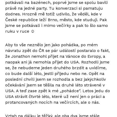
potkávali na bazénech, poprvé jsme se spolu bavili
právě na jedné party. Tu konverzaci si pamatuju
dodnes. Hrozně mě totiž udivilo, že věděl, kde v
České republice leží Brno, město, kde studuji. Pak
jsme se potkávali i mimo večírky a pak to šlo samo
ruku v ruce ☺
Aby to vše neznělo jen jako pohádka, po mém
návratu zpět do ČR se pár událostí postaralo o fakt,
že Jonathon nemohl přijet na Vánoce do Evropy, a
naopak ani já nemohla přijet do USA. Rozhodli jsme
se, že nebudeme jeden druhého brzdit a uvidíme,
co bude další léto, jestli přijedu nebo ne. Opět na
poslední chvíli jsem se rozhodla a bez jakýchkoliv
očekávání jsem se těšila na druhé léto strávené v
USA. A teď zase zpět k mé „pohádce“. Letos jedu do
USA strávit čtvrté léto, které už není jen o práci a
protancovaných nocích na večírcích, ale o nás.
Vztah na dálku je těžký, ale oba dva jsme stále