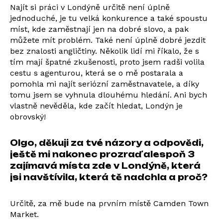
Najít si práci v Londýně určitě není úplně
jednoduché, je tu velká konkurence a také spoustu
míst, kde zaměstnají jen na dobré slovo, a pak
můžete mít problém. Také není úplně dobré jezdit
bez znalosti angličtiny. Několik lidí mi říkalo, že s
tím mají špatné zkušenosti, proto jsem radši volila
cestu s agenturou, která se o mě postarala a
pomohla mi najít seriózní zaměstnavatele, a díky
tomu jsem se vyhnula dlouhému hledání. Ani bych
vlastně nevěděla, kde začít hledat, Londýn je
obrovský!
Olgo, děkuji za tvé názory a odpovědi,
ještě mi nakonec prozraď alespoň 3
zajímavá místa zde v Londýně, která
jsi navštívila, která tě nadchla a proč?
Určitě, za mě bude na prvním místě Camden Town
Market.