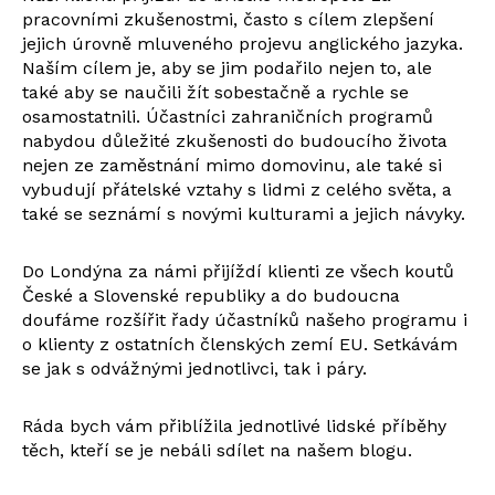
pracovními zkušenostmi, často s cílem zlepšení
jejich úrovně mluveného projevu anglického jazyka.
Naším cílem je, aby se jim podařilo nejen to, ale
také aby se naučili žít sobestačně a rychle se
osamostatnili. Účastníci zahraničních programů
nabydou důležité zkušenosti do budoucího života
nejen ze zaměstnání mimo domovinu, ale také si
vybudují přátelské vztahy s lidmi z celého světa, a
také se seznámí s novými kulturami a jejich návyky.
Do Londýna za námi přijíždí klienti ze všech koutů
České a Slovenské republiky a do budoucna
doufáme rozšířit řady účastníků našeho programu i
o klienty z ostatních členských zemí EU. Setkávám
se jak s odvážnými jednotlivci, tak i páry.
Ráda bych vám přiblížila jednotlivé lidské příběhy
těch, kteří se je nebáli sdílet na našem blogu.