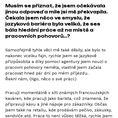
Musím se přiznat, že jsem očekávala
jinou odpoveď a mile jsi mě překvapila.
Čekala jsem něco ve smyslu, že
jazyková bariéra byla veliká, že ses
bála hledání práce až na místě a
pracovních pohovorů…?
Samozřejmě tyhle věci mě také děsily, ale bylo to
nakonec vcelku fajn, rychle jsem se jazykově
přizpůsobila a díky pomoci agentury jsem nouzi o
pracovni pohovory neměla, vlastně jsem začala
pracovat hned pár dní po mém příjezdu.
Řekni nám, Olgo, něco o své práci:)
Pracuji momentálně v síti známých francouzských
kaváren, kde pracuji jako barista, což znamená, že
připravuji kávu a jiné nápoje pro zákazníky. Občas
jsem také na retailu, kde prodávám pečivo, zákusky,
sendviče atd. Práce to není vůbec těžká, rychle jsem