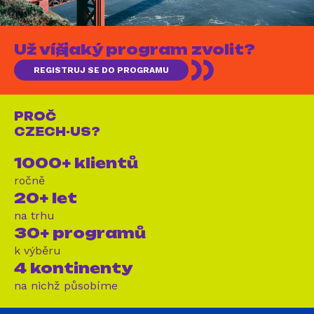
Už víš, jaký program zvolit?
REGISTRUJ SE DO PROGRAMU
PROČ
CZECH-US?
1000+ klientů
ročně
20+ let
na trhu
30+ programů
k výběru
4 kontinenty
na nichž působíme