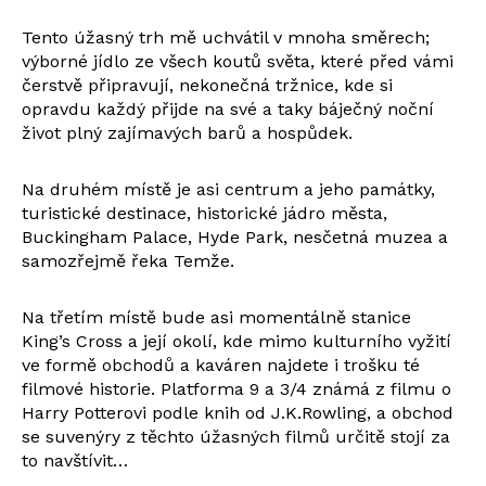
Tento úžasný trh mě uchvátil v mnoha směrech;
výborné jídlo ze všech koutů světa, které před vámi
čerstvě připravují, nekonečná tržnice, kde si
opravdu každý přijde na své a taky báječný noční
život plný zajímavých barů a hospůdek.
Na druhém místě je asi centrum a jeho památky,
turistické destinace, historické jádro města,
Buckingham Palace, Hyde Park, nesčetná muzea a
samozřejmě řeka Temže.
Na třetím místě bude asi momentálně stanice
King’s Cross a její okolí, kde mimo kulturního vyžití
ve formě obchodů a kaváren najdete i trošku té
filmové historie. Platforma 9 a 3/4 známá z filmu o
Harry Potterovi podle knih od J.K.Rowling, a obchod
se suvenýry z těchto úžasných filmů určitě stojí za
to navštívit…