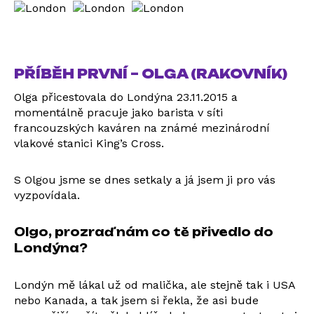
PŘÍBĚH PRVNÍ – OLGA (RAKOVNÍK)
Olga přicestovala do Londýna 23.11.2015 a
momentálně pracuje jako barista v síti
francouzských kaváren na známé mezinárodní
vlakové stanici King’s Cross.
S Olgou jsme se dnes setkaly a já jsem ji pro vás
vyzpovídala.
Olgo, prozraď nám co tě přivedlo do
Londýna?
Londýn mě lákal už od malička, ale stejně tak i USA
nebo Kanada, a tak jsem si řekla, že asi bude