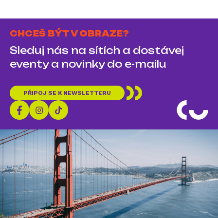
CHCEŠ BÝT V OBRAZE?
Sleduj nás na sítích a dostávej
eventy a novinky do e-mailu
PŘIPOJ SE K NEWSLETTERU