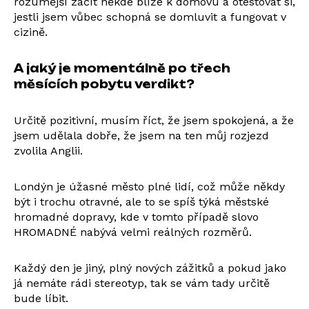
rozumější začít někde blíže k domovu a otestovat si,
jestli jsem vůbec schopná se domluvit a fungovat v
cizině.
A jaký je momentálně po třech
měsících pobytu verdikt?
Určitě pozitivní, musím říct, že jsem spokojená, a že
jsem udělala dobře, že jsem na ten můj rozjezd
zvolila Anglii.
Londýn je úžasné město plné lidí, což může někdy
být i trochu otravné, ale to se spíš týká městské
hromadné dopravy, kde v tomto případě slovo
HROMADNÉ nabývá velmi reálných rozměrů.
Každý den je jiný, plný nových zážitků a pokud jako
já nemáte rádi stereotyp, tak se vám tady určitě
bude líbit.