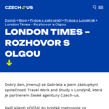
Domů
»
Blog
»
Práce v zahraničí
»
Práce v Londýně
»
London Times – Rozhovor s Olgou
LONDON TIMES –
ROZHOVOR S
OLGOU
Dobrý den, jmenuji se Gabriela a jsem zástupkyní
společnosti Travel Work and Study v Londýně, která
je partnerem české agentury Czech-us.
Naši klienti přijíždí do bristké metropole za