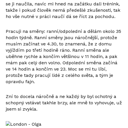
se ji naučila, navíc mi hned na začátku dali trénink,
takže i pokud člověk nemá předešlé zkušenosti, tak
ho vše nutné v práci naučí dá se říct za pochodu.
Pracuji na směny: ranní/odpolední a dělám okolo 35
hodin týdně. Ranní směny jsou náročnější, protože
musím začínat ve 4.30, to znamená, že z domu
vyjíždím po třetí hodině ráno. Ranní směna ale
uběhne rychle a končím většinou v 11 hodin, a pak
mám pak celý den volno. Odpolední směna začíná
ve 14 hodin a končím ve 23. Moc se mi tu líbí,
protože tady pracují lidé z celého světa, a tým je
opravdu fajn.
Zní to docela náročně a ne každý by byl ochotný a
schopný vstávat takhle brzy, ale mně to vyhovuje, už
jsem si zvykla.