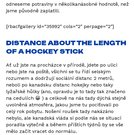
odneseme potraviny v několikanásobné hodnotě, než
jsme původně zaplatili.
[rbacfgallery id=“35992″ cols=“2″ perpage=“2″]
DISTANCE ABOUT THE LENGTH
OF A HOCKEY STICK
Ať už jste na procházce v přírodě, jdete po ulici
nebo jste na poště, všichni se tu řídí selským
rozumem a dodržují sociální distanc 2 metrů,
neboli po kanadsku distanc hokejky nebo taky
lyžařské hůlky (ano, opravdu je to tady tak značeno
na cedulích 😀 ) a celkově na nás tady dýchá stejně
uvolněná atmosféra, jakou jsme tu pociťovali po
celý rok pobytu. Nošení roušek tady nakázáno
nebylo, ale kanadská vláda si podle nás se situací
poradila výtečně a během příštích týdnů by se vše
mělo začít vracet do normálu.