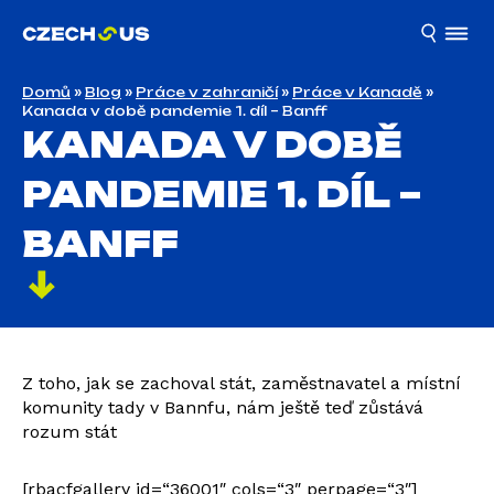
Domů
»
Blog
»
Práce v zahraničí
»
Práce v Kanadě
»
Kanada v době pandemie 1. díl – Banff
KANADA V DOBĚ
PANDEMIE 1. DÍL –
BANFF
Z toho, jak se zachoval stát, zaměstnavatel a místní
komunity tady v Bannfu, nám ještě teď zůstává
rozum stát
[rbacfgallery id=“36001″ cols=“3″ perpage=“3″]