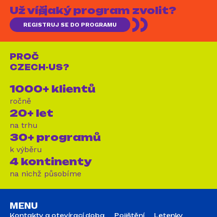
Už víš, jaký program zvolit?
REGISTRUJ SE DO PROGRAMU
PROČ
CZECH-US?
1000+ klientů
ročně
20+ let
na trhu
30+ programů
k výběru
4 kontinenty
na nichž působíme
MENU
Kontakty a otevírací doba
Pojištění
Letenky