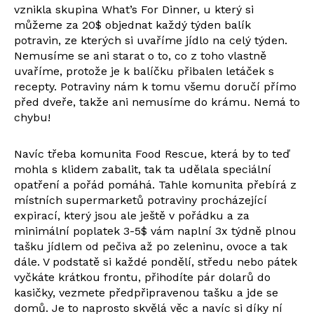
vznikla skupina What’s For Dinner, u který si
můžeme za 20$ objednat každý týden balík
potravin, ze kterých si uvaříme jídlo na celý týden.
Nemusíme se ani starat o to, co z toho vlastně
uvaříme, protože je k balíčku přibalen letáček s
recepty. Potraviny nám k tomu všemu doručí přímo
před dveře, takže ani nemusíme do krámu. Nemá to
chybu!
Navíc třeba komunita Food Rescue, která by to teď
mohla s klidem zabalit, tak ta udělala speciální
opatření a pořád pomáhá. Tahle komunita přebírá z
místních supermarketů potraviny procházející
expirací, který jsou ale ještě v pořádku a za
minimální poplatek 3-5$ vám naplní 3x týdně plnou
tašku jídlem od pečiva až po zeleninu, ovoce a tak
dále. V podstatě si každé pondělí, středu nebo pátek
vyčkáte krátkou frontu, přihodíte pár dolarů do
kasičky, vezmete předpřipravenou tašku a jde se
domů. Je to naprosto skvělá věc a navíc si díky ní