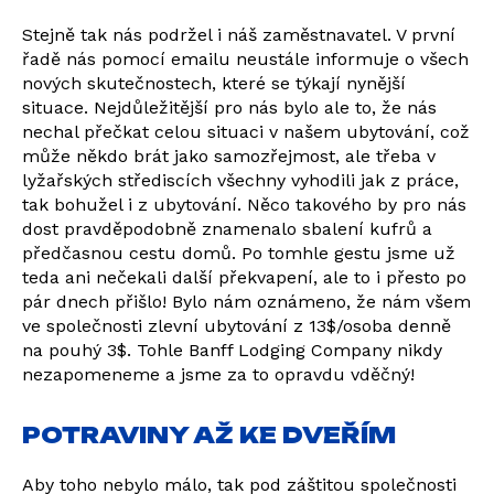
Stejně tak nás podržel i náš zaměstnavatel. V první
řadě nás pomocí emailu neustále informuje o všech
nových skutečnostech, které se týkají nynější
situace. Nejdůležitější pro nás bylo ale to, že nás
nechal přečkat celou situaci v našem ubytování, což
může někdo brát jako samozřejmost, ale třeba v
lyžařských střediscích všechny vyhodili jak z práce,
tak bohužel i z ubytování. Něco takového by pro nás
dost pravděpodobně znamenalo sbalení kufrů a
předčasnou cestu domů. Po tomhle gestu jsme už
teda ani nečekali další překvapení, ale to i přesto po
pár dnech přišlo! Bylo nám oznámeno, že nám všem
ve společnosti zlevní ubytování z 13$/osoba denně
na pouhý 3$. Tohle Banff Lodging Company nikdy
nezapomeneme a jsme za to opravdu vděčný!
POTRAVINY AŽ KE DVEŘÍM
Aby toho nebylo málo, tak pod záštitou společnosti