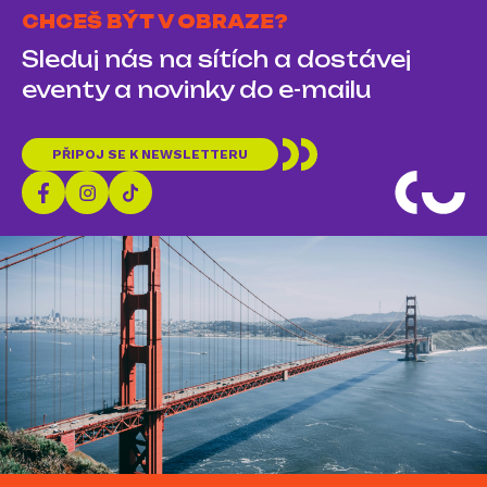
CHCEŠ BÝT V OBRAZE?
Sleduj nás na sítích a dostávej
eventy a novinky do e-mailu
PŘIPOJ SE K NEWSLETTERU