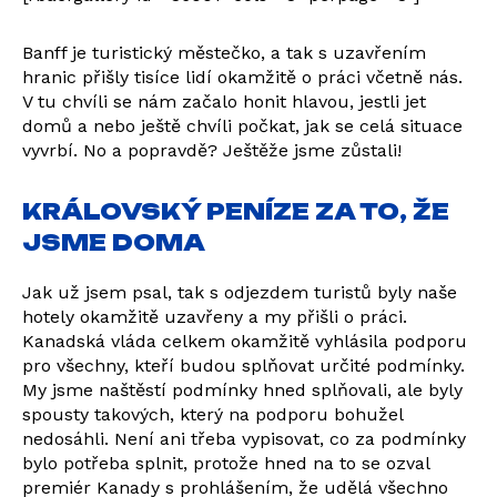
Banff je turistický městečko, a tak s uzavřením
hranic přišly tisíce lidí okamžitě o práci včetně nás.
V tu chvíli se nám začalo honit hlavou, jestli jet
domů a nebo ještě chvíli počkat, jak se celá situace
vyvrbí. No a popravdě? Ještěže jsme zůstali!
KRÁLOVSKÝ PENÍZE ZA TO, ŽE
JSME DOMA
Jak už jsem psal, tak s odjezdem turistů byly naše
hotely okamžitě uzavřeny a my přišli o práci.
Kanadská vláda celkem okamžitě vyhlásila podporu
pro všechny, kteří budou splňovat určité podmínky.
My jsme naštěstí podmínky hned splňovali, ale byly
spousty takových, který na podporu bohužel
nedosáhli. Není ani třeba vypisovat, co za podmínky
bylo potřeba splnit, protože hned na to se ozval
premiér Kanady s prohlášením, že udělá všechno