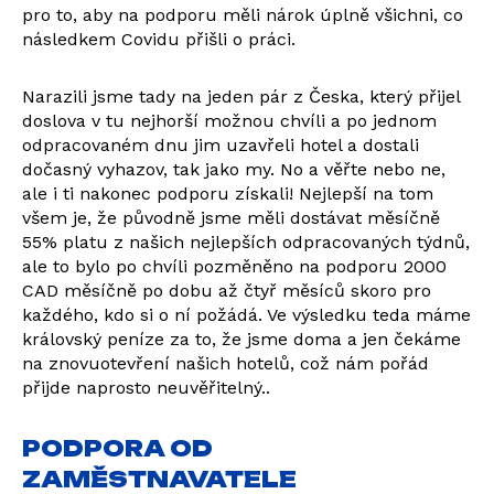
pro to, aby na podporu měli nárok úplně všichni, co
následkem Covidu přišli o práci.
Narazili jsme tady na jeden pár z Česka, který přijel
doslova v tu nejhorší možnou chvíli a po jednom
odpracovaném dnu jim uzavřeli hotel a dostali
dočasný vyhazov, tak jako my. No a věřte nebo ne,
ale i ti nakonec podporu získali! Nejlepší na tom
všem je, že původně jsme měli dostávat měsíčně
55% platu z našich nejlepších odpracovaných týdnů,
ale to bylo po chvíli pozměněno na podporu 2000
CAD měsíčně po dobu až čtyř měsíců skoro pro
každého, kdo si o ní požádá. Ve výsledku teda máme
královský peníze za to, že jsme doma a jen čekáme
na znovuotevření našich hotelů, což nám pořád
přijde naprosto neuvěřitelný..
PODPORA OD
ZAMĚSTNAVATELE