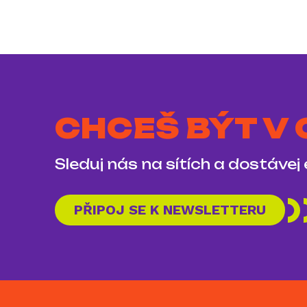
CHCEŠ BÝT V
Sleduj nás na sítích a dostávej
PŘIPOJ SE K NEWSLETTERU