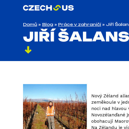
Domů
»
Blog
»
Práce v zahraničí
»
Jiří Šala
JIŘÍ ŠALAN
Nový Zéland alia
zeměkoule v jedné
noci nad hlavou 
Novozélanďané js
obohacují Maoro
Na Zélandu je víc