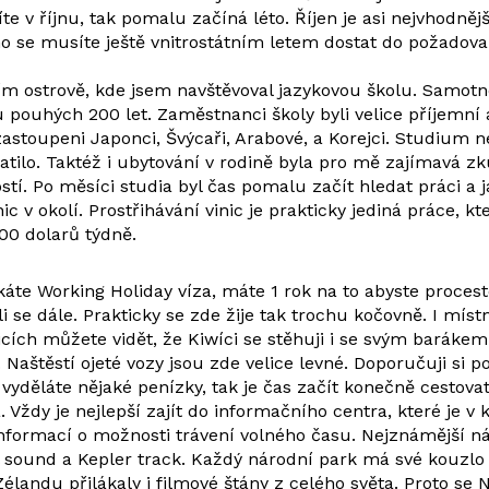
íte v říjnu, tak pomalu začíná léto. Říjen je asi nejvhodněj
 se musíte ještě vnitrostátním letem dostat do požadovan
ním ostrově, kde jsem navštěvoval jazykovou školu. Sam
 pouhých 200 let. Zaměstnanci školy byli velice příjemní a
 zastoupeni Japonci, Švýcaři, Arabové, a Korejci. Studium n
atilo. Taktéž i ubytování v rodině byla pro mě zajímavá z
stí. Po měsíci studia byl čas pomalu začít hledat práci a j
c v okolí. Prostřihávání vinic je prakticky jediná práce, k
800 dolarů týdně.
káte Working Holiday víza, máte 1 rok na to abyste procest
i se dále. Prakticky se zde žije tak trochu kočovně. I mís
nicích můžete vidět, že Kiwíci se stěhuji i se svým barák
. Naštěstí ojeté vozy jsou zde velice levné. Doporučuji si
vyděláte nějaké penízky, tak je čas začít konečně cestovat
. Vždy je nejlepší zajít do informačního centra, které je
formací o možnosti trávení volného času. Nejznámější nár
 sound a Kepler track. Každý národní park má své kouzlo a
élandu přilákaly i filmové štány z celého světa. Proto se