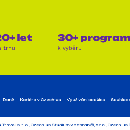
0+ let
30+ progra
a trhu
k výběru
Daně
Kariéra v Czech-us
Využívání cookies
Souhlas 
vel, s. r. o., Czech-us Studium v zahraničí, s.r.o., Czech-us P