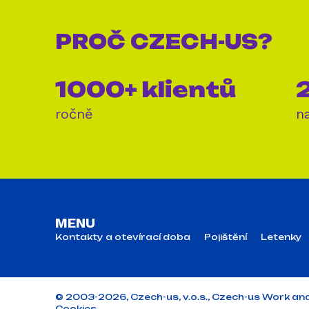
PROČ
CZECH-US?
1000+ klientů
2
ročně
n
MENU
Kontakty a otevírací doba
Pojištění
Letenky
© 2003-2026, Czech-us, v.o.s., Czech-us Work and Tra
Cookies