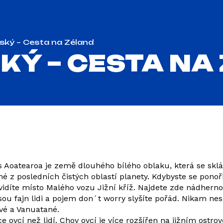
nský – Cesta na Zéland
SKÝ – CESTA NA
s Aoatearoa je země dlouhého bílého oblaku, která se sklád
 z posledních čistých oblastí planety. Kdybyste se ponořil
vidíte místo Malého vozu Jižní kříž. Najdete zde nádherno
ou fajn lidi a pojem don´t worry slyšíte pořád. Nikam nes
vé a Vanuatané.
e ovcí než lidí. Chov ovcí je více rozšířen na jižním ostr