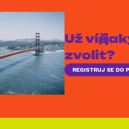
Už víš, j
zvolit?
REGISTRUJ SE DO