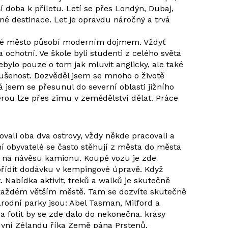
ší doba k příletu. Letí se přes Londýn, Dubaj,
é destinace. Let je opravdu náročný a trvá
otné město působí moderním dojmem. Vždyť
 ochotní. Ve škole byli studenti z celého světa
ebylo pouze o tom jak mluvit anglicky, ale také
kušenost. Dozvěděl jsem se mnoho o životě
á jsem se přesunul do severní oblasti jižního
terou lze přes zimu v zemědělství dělat. Práce
ovali oba dva ostrovy, vždy někde pracovali a
tní obyvatelé se často stěhují z města do města
em na návěsu kamionu. Koupě vozu je zde
 pořídit dodávku v kempingové úpravě. Když
. Nabídka aktivit, treků a walků je skutečně
 v každém větším městě. Tam se dozvíte skutečně
odní parky jsou: Abel Tasman, Milford a
 fotit by se zde dalo do nekonečna. krásy
 Nyní Zélandu říka Země pána Prstenů.