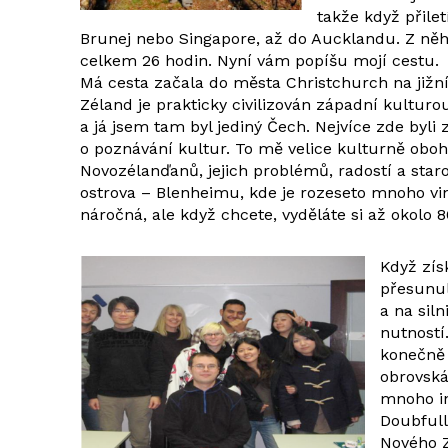
takže když přilet
Brunej nebo Singapore, až do Aucklandu. Z něho
celkem 26 hodin. Nyní vám popíšu mojí cestu.
Má cesta začala do města Christchurch na již
Zéland je prakticky civilizován západní kulturou
a já jsem tam byl jediný Čech. Nejvíce zde byli
o poznávání kultur. To mě velice kulturně oboh
Novozélanďanů, jejich problémů, radostí a staro
ostrova – Blenheimu, kde je rozeseto mnoho vini
náročná, ale když chcete, vyděláte si až okolo 
Když zís
přesunul
a na sil
nutností
konečně 
obrovská
mnoho in
Doubfull
Nového Z