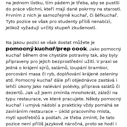
na jednom lístku, tím pádem je třeba, aby se pustili
do práce všichni, kteří mají dané pokrmy na starosti.
Prvním z nich je samozřejmě kuchař, či šéfkuchař.
Tyto pozice se však pro studenty příliš nenabízí,
jelikož vyžadují určitý stupeň zkušeností.
Na jakou pozici se však dostat můžete je
pomocný kuchař/prep cook
. Jako pomocný
kuchař během dne chystáte potraviny tak, aby byly
připraveny pro jejich bezprostřední užití. V praxi se
jedná o krájení sýrů, salámů, loupání brambor,
porcování masa či ryb, doplňování krájené zeleniny
atd. Pomocný kuchař dále při objednávce zastává i
lehčí úkony jako nalévání polévky, příprava salátů či
dezertů. Jak už jsem zmínila mnohokrát, záleží na
typu restaurace, ve které pracujete. Někdy pomocný
kuchař i umývá nádobí a prakticky vždy pomáhá se
zavíráním restaurace – úklid pracovního místa,
mytí spotřebičů a podlah. Je třeba zmínit, že tato
pozice není příliš jazykově náročná, proto se hodí i