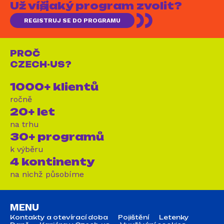
Už víš, jaký program zvolit?
REGISTRUJ SE DO PROGRAMU
PROČ
CZECH-US?
1000+ klientů
ročně
20+ let
na trhu
30+ programů
k výběru
4 kontinenty
na nichž působíme
MENU
Kontakty a otevírací doba
Pojištění
Letenky