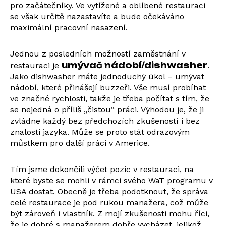
pro začátečníky. Ve vytížené a oblíbené restauraci
se však určitě nazastavíte a bude očekáváno
maximální pracovní nasazení.
Jednou z posledních možností zaměstnání v
umývač nádobí/dishwasher
restauraci je
.
Jako dishwasher máte jednoduchý úkol – umývat
nádobí, které přinášejí buzzeři. Vše musí probíhat
ve značné rychlosti, takže je třeba počítat s tím, že
se nejedná o příliš „čistou“ práci. Výhodou je, že ji
zvládne každý bez předchozích zkušeností i bez
znalosti jazyka. Může se proto stát odrazovým
můstkem pro další práci v Americe.
Tím jsme dokončili výčet pozic v restauraci, na
které byste se mohli v rámci svého WaT programu v
USA dostat. Obecně je třeba podotknout, že správa
celé restaurace je pod rukou manažera, což může
být zároveň i vlastník. Z mojí zkušenosti mohu říci,
že je dobré s manažerem dobře vycházet, jelikož