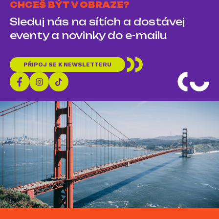
CHCEŠ BÝT V OBRAZE?
Sleduj nás na sítích a dostávej
eventy a novinky do e-mailu
PŘIPOJ SE K NEWSLETTERU