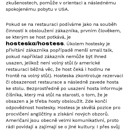
zkušenostech, pomůže v orientaci a následnému
spokojenému pobytu v USA.
Pokud se na restauraci podíváme jako na souběh
činností k obsloužení zákazníka, prvním člověkem,
se kterým se host potkává, je
hosteska/hostess
. Úkolem hostesky je
přivítání zákazníka popřípadě menší small talk,
pokud například zákazník nemůže být ihned
usazen, jelikož není volný stůl (v americké
restauraci běžná věc, že host čeká i hodinu ne
frontě na volný stůl). Hosteska zkontroluje rezervaci
či obsazenost restaurace a následně zavede hosta
ke stolu. Bezprostředně po usazení hosta informuje
číšníka, který má stůl na starosti, o tom, že je
obsazen a je třeba hosty obsloužit. Zde končí
odpovědnost hostesky. Hostess je skvělá pozice pro
procvičení angličtiny a získání nových obzorů.
Američani jsou obecně velmi komunikativní, proto
rádi povídají a zajímají se o jiné kultury. I přes svůj