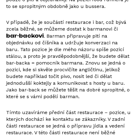
to se spropitným obdobně jako u bussera.
V případě, že je součástí restaurace i bar, což bývá
zcela běžné, se můžeme dostat k barmanovi či
bar-backovi
. Barman připravuje pití na
objednávku od číšníka a udržuje konverzaci na
baru. Tato pozice je dle mého názoru spíše pozicí
stálou, a proto je pravděpodobnější, že budete dělat
bar-backa = pomocník barmana. Znovu se jedná o
pozici, kde si skvěle procvičíte angličtinu, jelikož
budete například točit pivo, nosit led či dělat
jednodušší koktejly a komunikovat s hosty u baru.
Jako bar-back se můžete těšit na dobré spropitné, o
které se s vámi podělí barman.
Tímto uzavíráme přední část restaurace – pozice, u
kterých dochází ke kontaktu se zákazníky. V zadní
části restaurace se jedná o přípravu jídla a vedení
restaurace. V této části restaurace není běžné