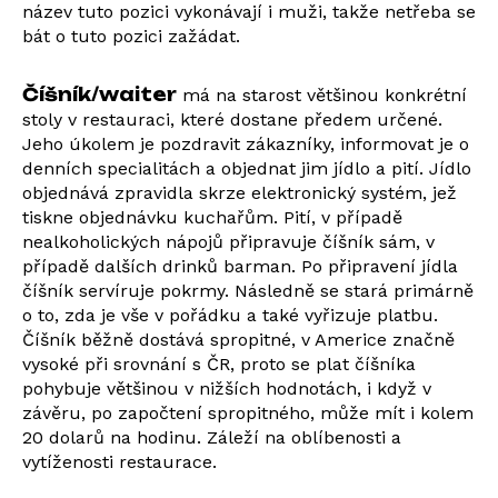
název tuto pozici vykonávají i muži, takže netřeba se
bát o tuto pozici zažádat.
Číšník/waiter
má na starost většinou konkrétní
stoly v restauraci, které dostane předem určené.
Jeho úkolem je pozdravit zákazníky, informovat je o
denních specialitách a objednat jim jídlo a pití. Jídlo
objednává zpravidla skrze elektronický systém, jež
tiskne objednávku kuchařům. Pití, v případě
nealkoholických nápojů připravuje číšník sám, v
případě dalších drinků barman. Po připravení jídla
číšník servíruje pokrmy. Následně se stará primárně
o to, zda je vše v pořádku a také vyřizuje platbu.
Číšník běžně dostává spropitné, v Americe značně
vysoké při srovnání s ČR, proto se plat číšníka
pohybuje většinou v nižších hodnotách, i když v
závěru, po započtení spropitného, může mít i kolem
20 dolarů na hodinu. Záleží na oblíbenosti a
vytíženosti restaurace.