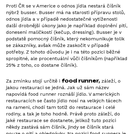
Proti ČR se v Americe o odnos jídla nestará číšník
nýbrž busser. Busser má na starosti přípravu stolů,
odnos jídla a v případě nedostatečné vytíženosti
další drobnější úkony jako je například doplnění pití,
donesení maličkostí (kečup, dressing). Busser je v
podstatě pomocný číšník, který nekomunikuje tolik
se zákazníky, avšak může zaskočit v případě
potřeby. Z tohoto důvodu je i na této pozici běžné
spropitné, ale procentuální vůči číšníkům (například
25% z toho, co dostane číšník).
food runner,
Za zmínku stojí určitě i
záleží, o
jakou restauraci se jedná. Jak už sám název
napovídá food runner roznáší jídlo. V amerických
restauracích se často jídlo nosí na velkých tácech
na rameni, chodí tam totiž do restaurace i celé
rodiny, a tak je toho hodně. Právě proto záleží, do
jaké restaurace se dostanete, jelikož tuto pozici
někdy zastává sám číšník, jindy se číšník stará
pouze o pití a objednávky. Na pozici food runnera je