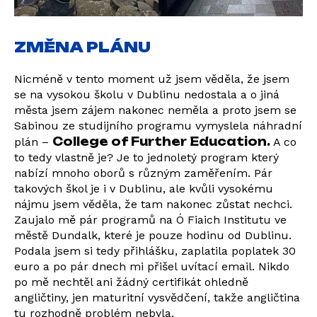
ZMĚNA PLÁNU
Nicméně v tento moment už jsem věděla, že jsem
se na vysokou školu v Dublinu nedostala a o jiná
města jsem zájem nakonec neměla a proto jsem se
Sabinou ze studijního programu vymyslela náhradní
College of Further Education.
plán –
A co
to tedy vlastně je? Je to jednoletý program který
nabízí mnoho oborů s různým zaměřením. Pár
takových škol je i v Dublinu, ale kvůli vysokému
nájmu jsem věděla, že tam nakonec zůstat nechci.
Zaujalo mě pár programů na Ó Fiaich Institutu ve
městě Dundalk, které je pouze hodinu od Dublinu.
Podala jsem si tedy přihlášku, zaplatila poplatek 30
euro a po pár dnech mi přišel uvítací email. Nikdo
po mě nechtěl ani žádný certifikát ohledně
angličtiny, jen maturitní vysvědčení, takže angličtina
tu rozhodně problém nebyla.