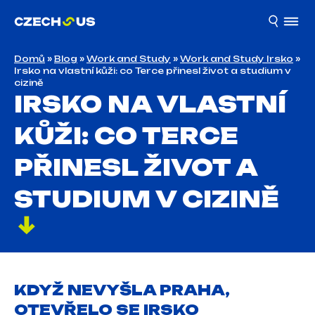
Domů
»
Blog
»
Work and Study
»
Work and Study Irsko
»
Irsko na vlastní kůži: co Terce přinesl život a studium v
cizině
IRSKO NA VLASTNÍ
KŮŽI: CO TERCE
PŘINESL ŽIVOT A
STUDIUM V CIZINĚ
KDYŽ NEVYŠLA PRAHA,
OTEVŘELO SE IRSKO