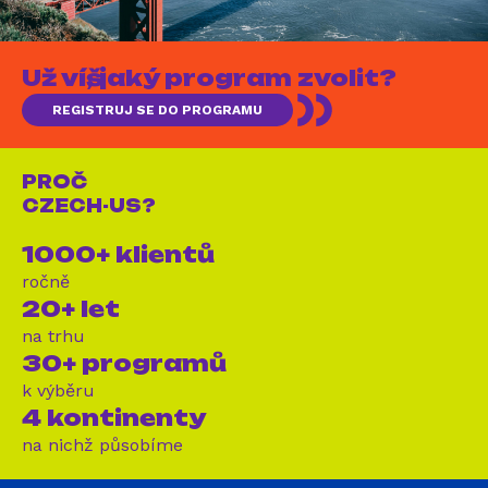
Už víš, jaký program zvolit?
REGISTRUJ SE DO PROGRAMU
PROČ
CZECH-US?
1000+ klientů
ročně
20+ let
na trhu
30+ programů
k výběru
4 kontinenty
na nichž působíme