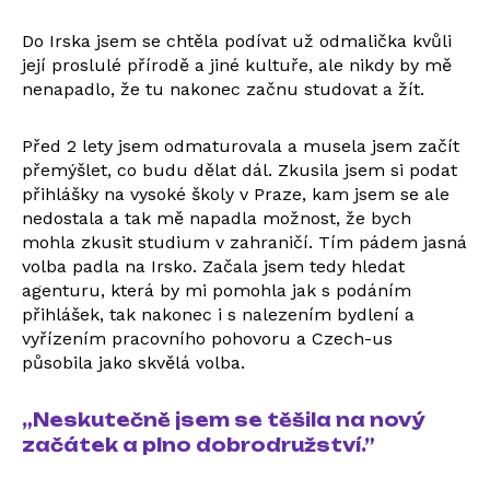
Do Irska jsem se chtěla podívat už odmalička kvůli
její proslulé přírodě a jiné kultuře, ale nikdy by mě
nenapadlo, že tu nakonec začnu studovat a žít.
Před 2 lety jsem odmaturovala a musela jsem začít
přemýšlet, co budu dělat dál. Zkusila jsem si podat
přihlášky na vysoké školy v Praze, kam jsem se ale
nedostala a tak mě napadla možnost, že bych
mohla zkusit studium v zahraničí. Tím pádem jasná
volba padla na Irsko. Začala jsem tedy hledat
agenturu, která by mi pomohla jak s podáním
přihlášek, tak nakonec i s nalezením bydlení a
vyřízením pracovního pohovoru a Czech-us
působila jako skvělá volba.
„Neskutečně jsem se těšila na nový
začátek a plno dobrodružství.”