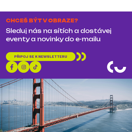
CHCEŠ BÝT V OBRAZE?
Sleduj nás na sítích a dostávej
eventy a novinky do e-mailu
PŘIPOJ SE K NEWSLETTERU