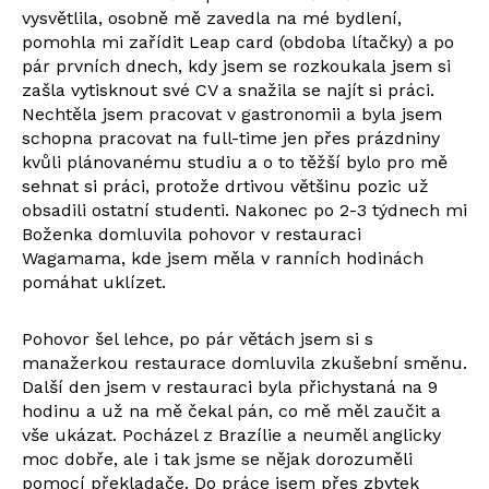
vysvětlila, osobně mě zavedla na mé bydlení,
pomohla mi zařídit Leap card (obdoba lítačky) a po
pár prvních dnech, kdy jsem se rozkoukala jsem si
zašla vytisknout své CV a snažila se najít si práci.
Nechtěla jsem pracovat v gastronomii a byla jsem
schopna pracovat na full-time jen přes prázdniny
kvůli plánovanému studiu a o to těžší bylo pro mě
sehnat si práci, protože drtivou většinu pozic už
obsadili ostatní studenti. Nakonec po 2-3 týdnech mi
Boženka domluvila pohovor v restauraci
Wagamama, kde jsem měla v ranních hodinách
pomáhat uklízet.
Pohovor šel lehce, po pár větách jsem si s
manažerkou restaurace domluvila zkušební směnu.
Další den jsem v restauraci byla přichystaná na 9
hodinu a už na mě čekal pán, co mě měl zaučit a
vše ukázat. Pocházel z Brazílie a neuměl anglicky
moc dobře, ale i tak jsme se nějak dorozuměli
pomocí překladače. Do práce jsem přes zbytek