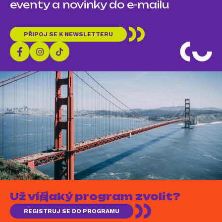
eventy a novinky do e-mailu
PŘIPOJ SE K NEWSLETTERU
Už víš, jaký program zvolit?
REGISTRUJ SE DO PROGRAMU