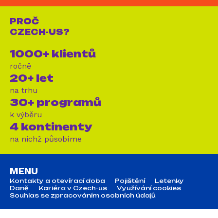
PROČ
CZECH-US?
1000+ klientů
ročně
20+ let
na trhu
30+ programů
k výběru
4 kontinenty
na nichž působíme
MENU
Kontakty a otevírací doba
Pojištění
Letenky
Daně
Kariéra v Czech-us
Využívání cookies
Souhlas se zpracováním osobních údajů