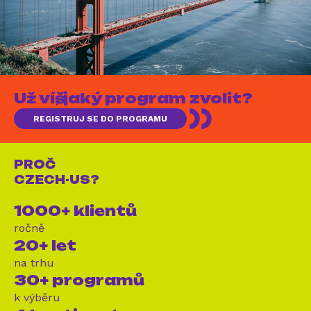
Už víš, jaký program zvolit?
REGISTRUJ SE DO PROGRAMU
PROČ
CZECH-US?
1000+ klientů
ročně
20+ let
na trhu
30+ programů
k výběru