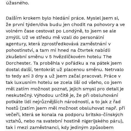
úžasného.
Dalším krokem bylo hledání práce. Myslel jsem si,
že první týden/dva budu jen chodit na pohovory a ve
volném čase cestovat po Londýně, to jsem se ale
zmýlil. Už ve středu mě vzali do personální
agentury, která zprostředkovává zaměstnání v
pohostinství, a tam mi hned na čtvrtek nabídli
zkušební směnu v 5 hvězdičkovém hotelu The
Dorchester. Ta proběhla v pořádku a na pátek jsem
dostal další, tentokrát už placenou směnu. Netrvalo
to tedy ani 3 dny a už jsem začal pracovat. Práce v
tak luxusním hotelu se zcela liší od všeho, co jsem
měl zatím možnost poznat, jejich smysl pro detail je
neskutečný. Výhodou určitě je, že při obsluhování
potkáte lidi nejrůznějších národností, a to jak z řad
hostů (zatím jsem měl možnost obsluhovat např. při
večeři, která se konala na podporu britsko-čínských
vztahů, nebo na svatební hostině nigerijského páru),
tak i mezi zaměstnanci, kdy jediným způsobem