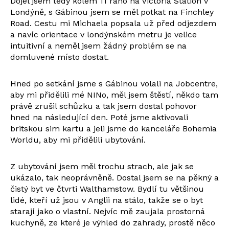
Dojel jsem tedy kolem 11 ráno na Victoria Station v
Londýně, s Gábinou jsem se měl potkat na Finchley
Road. Cestu mi Michaela popsala už před odjezdem
a navíc orientace v londýnském metru je velice
intuitivní a neměl jsem žádný problém se na
domluvené místo dostat.
Hned po setkání jsme s Gábinou volali na Jobcentre,
aby mi přidělili mé NINo, měl jsem štěstí, někdo tam
právě zrušil schůzku a tak jsem dostal pohovor
hned na následující den. Poté jsme aktivovali
britskou sim kartu a jeli jsme do kanceláře Bohemia
Worldu, aby mi přidělili ubytování.
Z ubytování jsem měl trochu strach, ale jak se
ukázalo, tak neoprávněně. Dostal jsem se na pěkný a
čistý byt ve čtvrti Walthamstow. Bydlí tu většinou
lidé, kteří už jsou v Anglii na stálo, takže se o byt
starají jako o vlastní. Nejvíc mě zaujala prostorná
kuchyně, ze které je výhled do zahrady, prostě něco