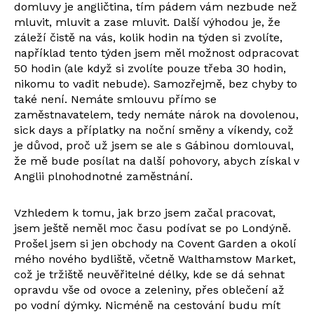
domluvy je angličtina, tím pádem vám nezbude než
mluvit, mluvit a zase mluvit. Další výhodou je, že
záleží čistě na vás, kolik hodin na týden si zvolíte,
například tento týden jsem měl možnost odpracovat
50 hodin (ale když si zvolíte pouze třeba 30 hodin,
nikomu to vadit nebude). Samozřejmě, bez chyby to
také není. Nemáte smlouvu přímo se
zaměstnavatelem, tedy nemáte nárok na dovolenou,
sick days a příplatky na noční směny a víkendy, což
je důvod, proč už jsem se ale s Gábinou domlouval,
že mě bude posílat na další pohovory, abych získal v
Anglii plnohodnotné zaměstnání.
Vzhledem k tomu, jak brzo jsem začal pracovat,
jsem ještě neměl moc času podívat se po Londýně.
Prošel jsem si jen obchody na Covent Garden a okolí
mého nového bydliště, včetně Walthamstow Market,
což je tržiště neuvěřitelné délky, kde se dá sehnat
opravdu vše od ovoce a zeleniny, přes oblečení až
po vodní dýmky. Nicméně na cestování budu mít