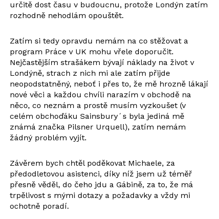
určitě dost času v budoucnu, protože Londýn zatím
rozhodně nehodlám opouštět.
Zatím si tedy opravdu nemám na co stěžovat a
program Práce v UK mohu vřele doporučit.
Nejčastějším strašákem bývají náklady na život v
Londýně, strach z nich mi ale zatím přijde
neopodstatněný, neboť i přes to, že mě hrozně lákají
nové věci a každou chvíli narazím v obchodě na
něco, co neznám a prostě musím vyzkoušet (v
celém obchoďáku Sainsbury´s byla jediná mě
známá značka Pilsner Urquell), zatím nemám
žádný problém vyjít.
Závěrem bych chtěl poděkovat Michaele, za
předodletovou asistenci, díky níž jsem už téměř
přesně věděl, do čeho jdu a Gábině, za to, že má
trpělivost s mými dotazy a požadavky a vždy mi
ochotně poradí.