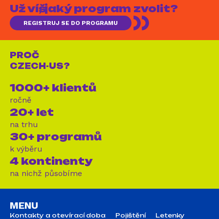
Už víš, jaký program zvolit?
REGISTRUJ SE DO PROGRAMU
PROČ
CZECH-US?
1000+ klientů
ročně
20+ let
na trhu
30+ programů
k výběru
4 kontinenty
na nichž působíme
MENU
Kontakty a otevírací doba
Pojištění
Letenky