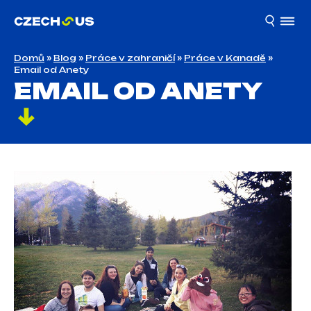
Domů
»
Blog
»
Práce v zahraničí
»
Práce v Kanadě
»
Email od Anety
EMAIL OD ANETY