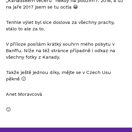
„Kanadském večeru“ někdy na podzim r. 2016, a už
na jaře 2017 jsem se tu octla 😀
Tenhle výlet byl sice doslova za všechny prachy,
stálo to ale za to.
V příloze posílám krátký souhrn mého pobytu v
Banffu. Níže na též stránce případně i odkaz na
všechny fotky z Kanady.
Takže ještě jednou díky, mějte se v Czech Usu
pěkně 🙂
Anet Moravcová
🙂