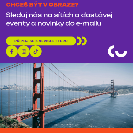
CHCEŠ BÝT V OBRAZE?
Sleduj nás na sítích a dostávej
eventy a novinky do e-mailu
PŘIPOJ SE K NEWSLETTERU