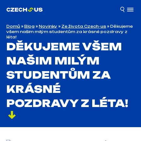
Domů
»
Blog
»
Novinky
»
Ze života Czech-us
»
Děkujeme
všem našim milým studentům za krásné pozdravy z
léta!
DĚKUJEME VŠEM
NAŠIM MILÝM
STUDENTŮM ZA
KRÁSNÉ
POZDRAVY Z LÉTA!