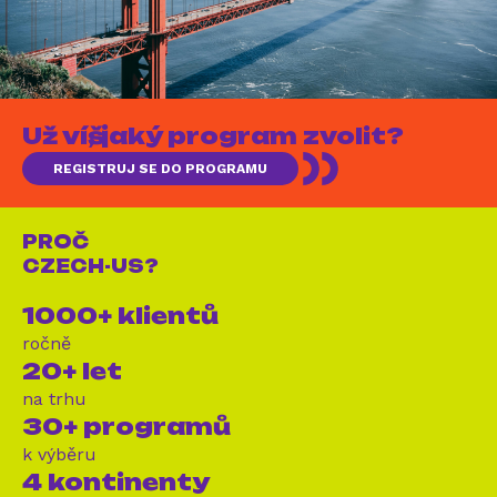
Už víš, jaký program zvolit?
REGISTRUJ SE DO PROGRAMU
PROČ
CZECH-US?
1000+ klientů
ročně
20+ let
na trhu
30+ programů
k výběru
4 kontinenty