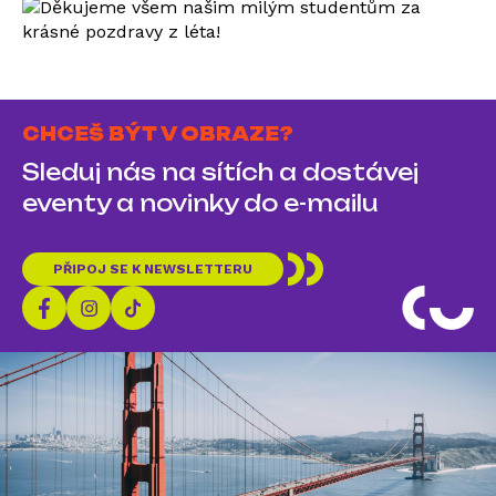
CHCEŠ BÝT V OBRAZE?
Sleduj nás na sítích a dostávej
eventy a novinky do e-mailu
PŘIPOJ SE K NEWSLETTERU