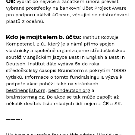
Cíl:
vybrat co nejvíce a začátkem února převést
vybrané prostředky na bankovní účet Project Aware
pro podporu aktivit 4Ocean, věnující se odstraňování
plastů z oceánů.
Kdo je majitelem b. účtu:
Institut Rozvoje
Kompetencí, z.ú., který je s námi přímo spojen
vlastnicky a společně organizujeme středoškolskou
soutěž v anglickém jazyce Best In English a Best In
Deutsch. Institut dále vydává 5x do roka
středoškolský časopis Brainstorm s pokrytím 10000
výtisků. Informace o tomto fundraisingu a výzva k
podpoře akce poběží také na stránkách
bestinenglish.org
,
bestindeutsch.org
a
brainstormag.cz
. Do akce se tak může zapojit až
několik desítek tisíc mladých lidí nejen z ČR a SK.
———-
We have a surprise for you this winter. Would you