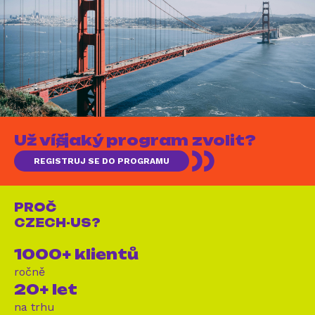
Už víš, jaký program zvolit?
REGISTRUJ SE DO PROGRAMU
PROČ
CZECH-US?
1000+ klientů
ročně
20+ let
na trhu