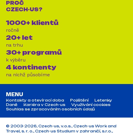
PROČ
CZECH-US?
1000+ klientů
ročně
20+ let
na trhu
30+ programů
k výběru
4 kontinenty
na nichž působíme
MENU
Kontakty a otevírací doba
Pojištění
Letenky
Daně
Kariéra v Czech-us
Využívání cookies
Souhlas se zpracováním osobních údajů
© 2003-2026, Czech-us, v.o.s., Czech-us Work and
Travel, s. r. o., Czech-us Studium v zahraničí, s.r.o.,