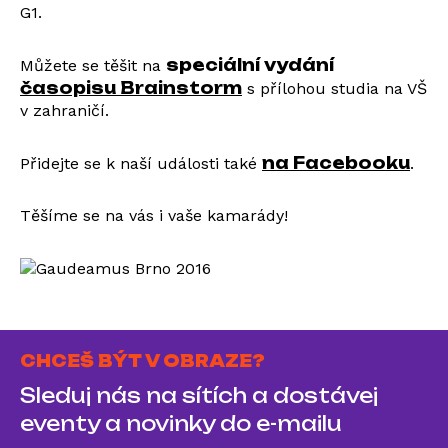
G1.
speciální vydání
Můžete se těšit na
časopisu Brainstorm
s přílohou studia na VŠ
v zahraničí.
na Facebooku
Přidejte se k naší události také
.
Těšíme se na vás i vaše kamarády!
CHCEŠ BÝT V OBRAZE?
Sleduj nás na sítích a dostávej
eventy a novinky do e-mailu