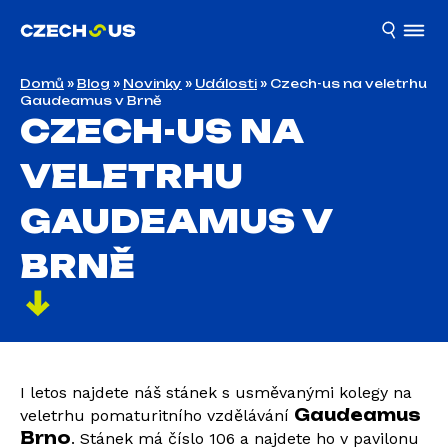
Domů
»
Blog
»
Novinky
»
Události
»
Czech-us na veletrhu
Gaudeamus v Brně
CZECH-US NA
VELETRHU
GAUDEAMUS V
BRNĚ
I letos najdete náš stánek s usměvanými kolegy na
Gaudeamus
veletrhu pomaturitního vzdělávání
Brno
. Stánek má číslo 106 a najdete ho v pavilonu