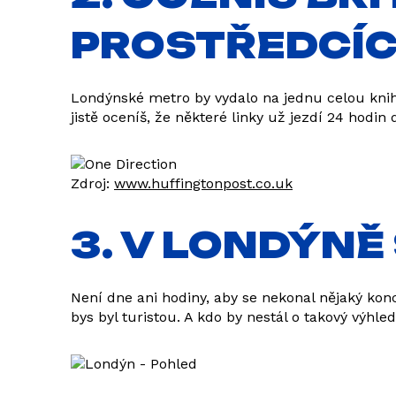
PROSTŘEDCÍ
Londýnské metro by vydalo na jednu celou knihu
jistě oceníš, že některé linky už jezdí 24 hodi
Zdroj:
www.huffingtonpost.co.uk
3. V LONDÝNĚ
Není dne ani hodiny, aby se nekonal nějaký ko
bys byl turistou. A kdo by nestál o takový výhl