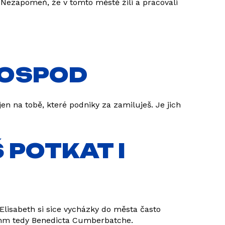
 Nezapomeň, že v tomto městě žili a pracovali
 HOSPOD
en na tobě, které podniky za zamiluješ. Je jich
 POTKAT I
lisabeth si sice vycházky do města často
.ehm tedy Benedicta Cumberbatche.