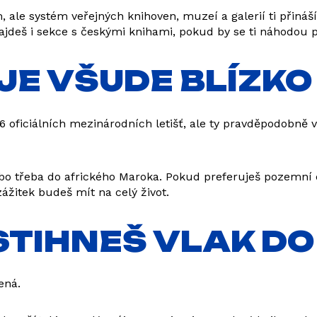
 ale systém veřejných knihoven, muzeí a galerií ti přináš
ajdeš i sekce s českými knihami, pokud by se ti náhodou 
 JE VŠUDE BLÍZKO
 oficiálních mezinárodních letišť, ale ty pravděpodobně v
bo třeba do afrického Maroka. Pokud preferuješ pozemní d
zážitek budeš mít na celý život.
Ť STIHNEŠ VLAK D
ená.