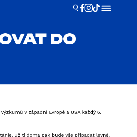
COVAT DO
ích výzkumů v západní Evropě a USA každý 6.
tánie, už ti doma pak bude vše připadat levné.