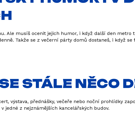
CH
. Ale musíš ocenit jejich humor, i když další den metro 
n denně. Takže se z večerní párty domů dostaneš, i když se 
 SE STÁLE NĚCO 
ncert, výstava, přednášky, večeře nebo noční prohlídky z
ed v jedné z nejznámějších kancelářských budov.