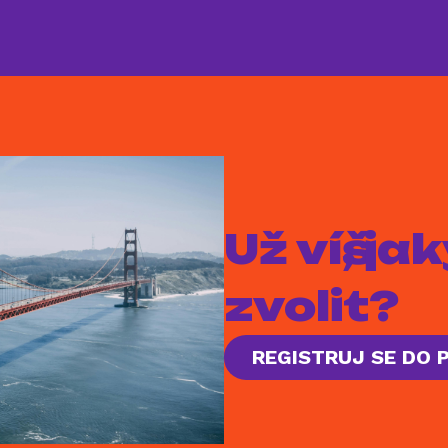
Už víš, j
zvolit?
REGISTRUJ SE DO