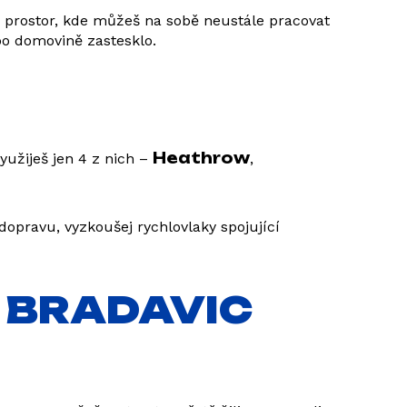
í prostor, kde můžeš na sobě neustále pracovat
po domovině zastesklo.
Heathrow
yužiješ jen 4 z nich –
,
opravu, vyzkoušej rychlovlaky spojující
O BRADAVIC