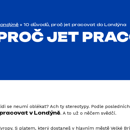
Londýně
»
10 důvodů, proč jet pracovat do Londýna
 PROČ JET PRA
a lidi se neumí oblékat? Ach ty stereotypy. Podle posledn
pracovat v Londýně
. A to už o něčem svědčí.
vropy. S platem, který dostaneš v hlavním městě Velké Bri