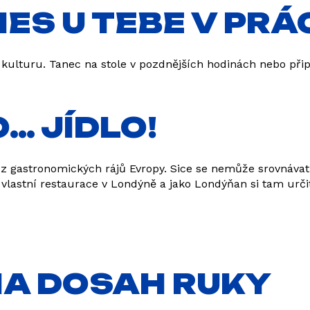
IES U TEBE V PRÁ
u kulturu. Tanec na stole v pozdnějších hodinách nebo př
O… JÍDLO!
 z gastronomických rájů Evropy. Sice se nemůže srovnávat
vlastní restaurace v Londýně a jako Londýňan si tam určit
NA DOSAH RUKY