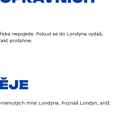
třeba nepojede. Pokud se do Londýna vydáš,
fakt protáhne.
DĚJE
apomenutých míst Londýna. Poznáš Londýn, aniž