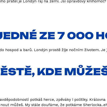
eho přátel je Londýn ráj na zemi. Jsi opravdový knihomol?
 JEDNÉ ZE 7 000
i do hospod a barů. Londýn prostě žije nočním životem. Je j
MĚSTĚ, KDE MŮŽEŠ
ěpodobností potkáš herce, zpěváky i politiky. Královna E
ahlédnout můžeš. My stále doufáme, že potkáme Sherlocka.