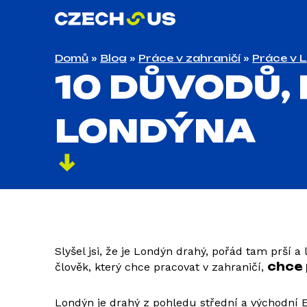
Domů
»
Blog
»
Práce v zahraničí
»
Práce v 
10 DŮVODŮ,
LONDÝNA
Slyšel jsi, že je Londýn drahý, pořád tam prší 
chce 
člověk, který chce pracovat v zahraničí,
Londýn je drahý z pohledu střední a východní E