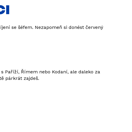
CI
ipíjení se šéfem. Nezapomeň si donést červený
 s Paříží, Římem nebo Kodaní, ale daleko za
ě párkrát zajdeš.