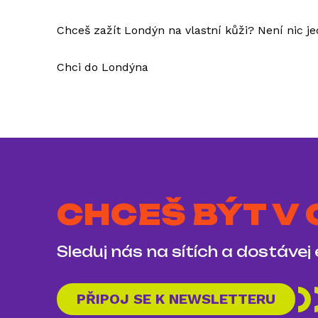
Chceš zažít Londýn na vlastní kůži? Není nic je
Chci do Londýna
CHCEŠ BÝT V
Sleduj nás na sítích a dostávej
PŘIPOJ SE K NEWSLETTERU