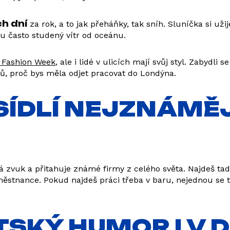
h dní
za rok, a to jak přeháňky, tak sníh. Sluníčka si už
u často studený vítr od oceánu.
 Fashion Week
, ale i lidé v ulicích mají svůj styl. Zabydli 
dů, proč bys měla odjet pracovat do Londýna.
 SÍDLÍ NEJZNÁMĚ
 zvuk a přitahuje známé firmy z celého světa. Najdeš tad
ěstnance. Pokud najdeš práci třeba v baru, nejednou se t
ITSKÝ HUMOR I V