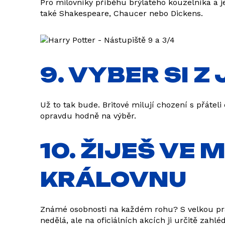
Pro milovníky příběhu brýlatého kouzelníka a j
také Shakespeare, Chaucer nebo Dickens.
9. VYBER SI Z
Už to tak bude. Britové milují chození s přátel
opravdu hodně na výběr.
10. ŽIJEŠ VE 
KRÁLOVNU
Známé osobnosti na každém rohu? S velkou pravd
nedělá, ale na oficiálních akcích ji určitě z