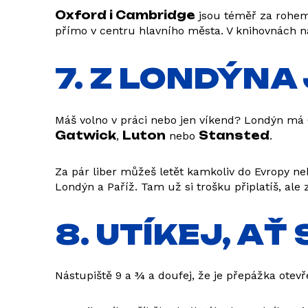
Oxford i Cambridge
jsou téměř za rohem,
přímo v centru hlavního města. V knihovnách n
7. Z LONDÝNA
Máš volno v práci nebo jen víkend? Londýn má 6
Gatwick
Luton
Stansted
,
nebo
.
Za pár liber můžeš letět kamkoliv do Evropy ne
Londýn a Paříž. Tam už si trošku připlatíš, ale 
8. UTÍKEJ, A
Nástupiště 9 a ¾ a doufej, že je přepážka otevř