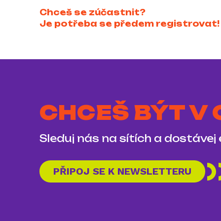
Chceš se zúčastnit?
Je potřeba se předem registrovat! 
CHCEŠ BÝT V
Sleduj nás na sítích a dostávej
PŘIPOJ SE K NEWSLETTERU