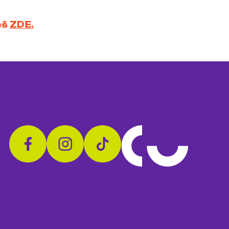
eš
ZDE.