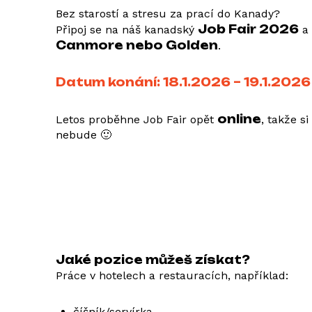
Bez starostí a stresu za prací do Kanady?
Job Fair 2026
Připoj se na náš kanadský
a 
Canmore nebo Golden
.
Datum konání: 18.1.2026 – 19.1.2026
online
Letos proběhne Job Fair opět
, takže s
nebude 🙂
Jaké pozice můžeš získat?
Práce v hotelech a restauracích, například:
číšník/servírka