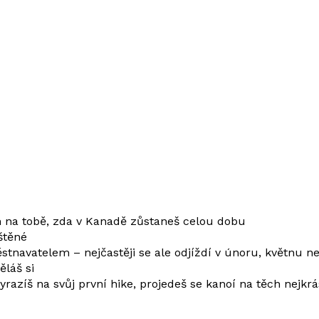
en na tobě, zda v Kanadě zůstaneš celou dobu
štěné
navatelem – nejčastěji se ale odjíždí v únoru, květnu n
ěláš si
razíš na svůj první hike, projedeš se kanoí na těch nejkrá