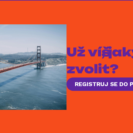
Už víš, j
zvolit?
REGISTRUJ SE DO