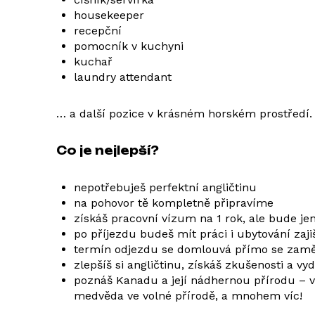
housekeeper
recepční
pomocník v kuchyni
kuchař
laundry attendant
… a další pozice v krásném horském prostředí.
Co je nejlepší?
nepotřebuješ perfektní angličtinu
na pohovor tě kompletně připravíme
získáš pracovní vízum na 1 rok, ale bude j
po příjezdu budeš mít práci i ubytování zaji
termín odjezdu se domlouvá přímo se zaměst
zlepšíš si angličtinu, získáš zkušenosti a vyd
poznáš Kanadu a její nádhernou přírodu – vy
medvěda ve volné přírodě, a mnohem víc!