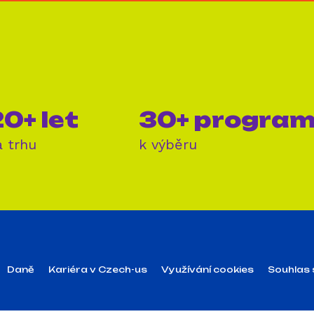
0+ let
30+ progra
a trhu
k výběru
Daně
Kariéra v Czech-us
Využívání cookies
Souhlas 