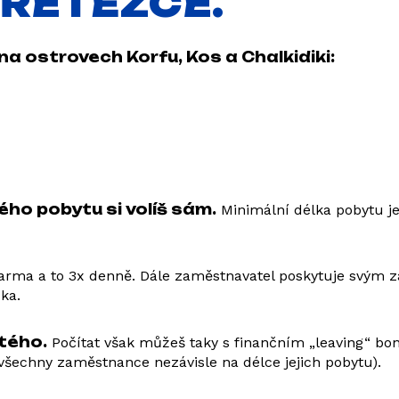
ŘETĚZCE.
na ostrovech Korfu, Kos a Chalkidiki:
ého pobytu si volíš sám.
Minimální délka pobytu je
darma a to 3x denně. Dále zaměstnavatel poskytuje svým
cka.
tého.
Počítat však můžeš taky s finančním „leaving“ b
všechny zaměstnance nezávisle na délce jejich pobytu).