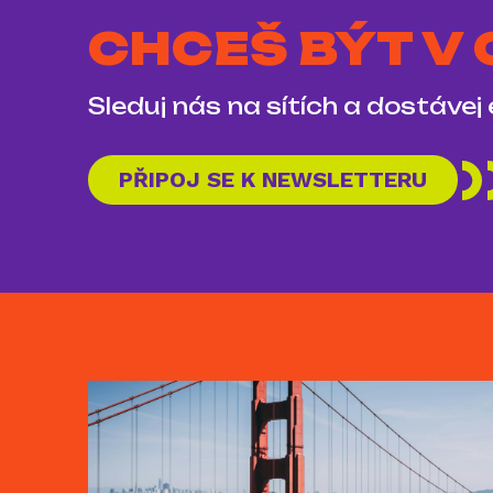
CHCEŠ BÝT V
Sleduj nás na sítích a dostávej
PŘIPOJ SE K NEWSLETTERU