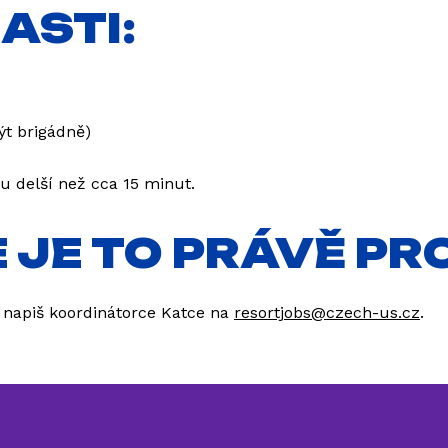
ASTI:
ýt brigádně)
u delší než cca 15 minut.
E JE TO PRÁVĚ PR
 napiš koordinátorce Katce na
resortjobs@czech-us.cz
.