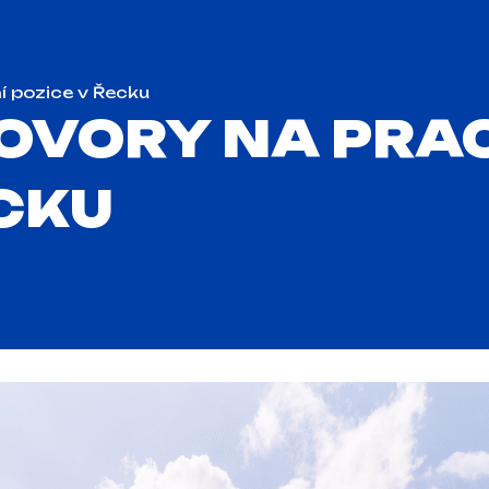
í pozice v Řecku
OVORY NA PRA
ECKU