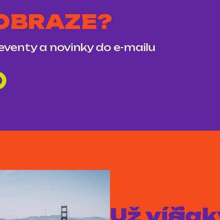
 OBRAZE?
 eventy a novinky do e-mailu
Už víš, j