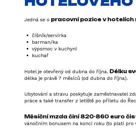
HOTELOVÉHO 
pracovní pozice v hotelích 
Jedná se o
číšník/servírka
barman/ka
výpomoc v kuchyni
kuchař
Délku sv
Hotel je otevřený od dubna do října.
délka je právě 7 měsíců (od dubna do října).
Ubytování a stravu poskytuje zaměstnavatel z
práce a také transfer z letiště po příletu do Ře
Měsíční mzda činí 820-860 euro čis
vánočním bonusem na konci roku (to platí pro 