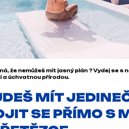
ná, že nemůžeš mít jasný plán ? Vydej se s 
í a úchvatnou přírodou.
UDEŠ MÍT JEDIN
JIT SE PŘÍMO S