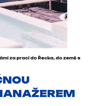
námi za prací do Řecka, do země s
EČNOU
 MANAŽEREM