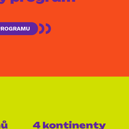
 PROGRAMU
mů
4 kontinenty