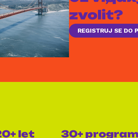
zvolit?
REGISTRUJ SE DO
0+ let
30+ progra