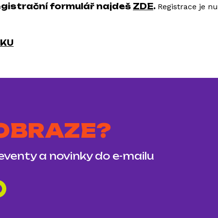
egistrační formulář najdeš
ZDE
.
Registrace je n
OKU
 OBRAZE?
 eventy a novinky do e-mailu