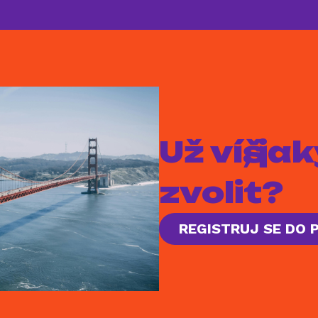
Už víš, j
zvolit?
REGISTRUJ SE DO