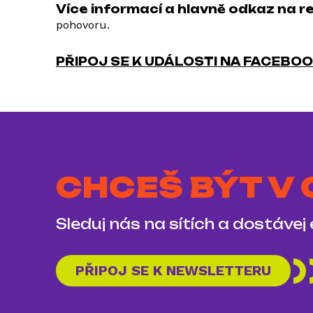
Více informací a hlavně odkaz na r
pohovoru.
PŘIPOJ SE K UDÁLOSTI NA FACEBO
CHCEŠ BÝT V
Sleduj nás na sítích a dostávej
PŘIPOJ SE K NEWSLETTERU