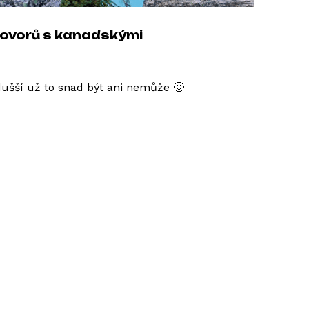
hovorů s kanadskými
dušší už to snad být ani nemůže 🙂