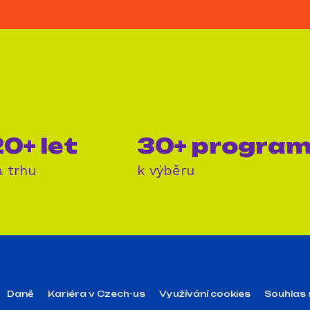
0+ let
30+ progra
a trhu
k výběru
Daně
Kariéra v Czech-us
Využívání cookies
Souhlas 