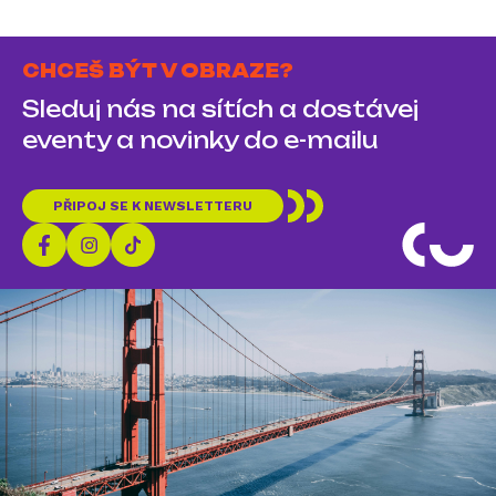
CHCEŠ BÝT V OBRAZE?
Sleduj nás na sítích a dostávej
eventy a novinky do e-mailu
PŘIPOJ SE K NEWSLETTERU