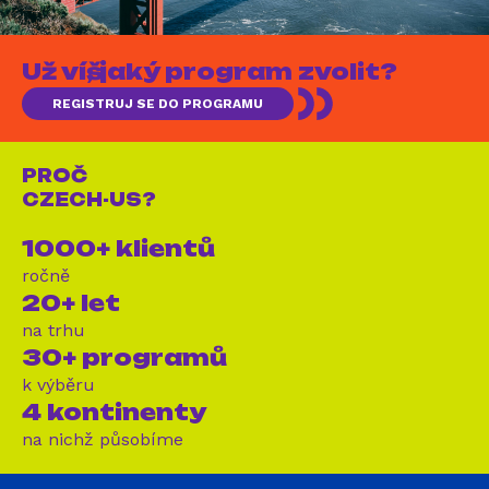
Už víš, jaký program zvolit?
REGISTRUJ SE DO PROGRAMU
PROČ
CZECH-US?
1000+ klientů
ročně
20+ let
na trhu
30+ programů
k výběru
4 kontinenty
na nichž působíme