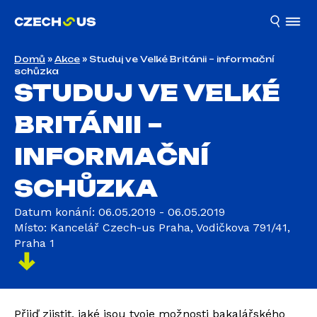
Domů
»
Akce
»
Studuj ve Velké Británii – informační
schůzka
STUDUJ VE VELKÉ
BRITÁNII –
INFORMAČNÍ
SCHŮZKA
Datum konání: 06.05.2019 - 06.05.2019
Místo: Kancelář Czech-us Praha, Vodičkova 791/41,
Praha 1
Přijď zjistit, jaké jsou tvoje možnosti bakalářského