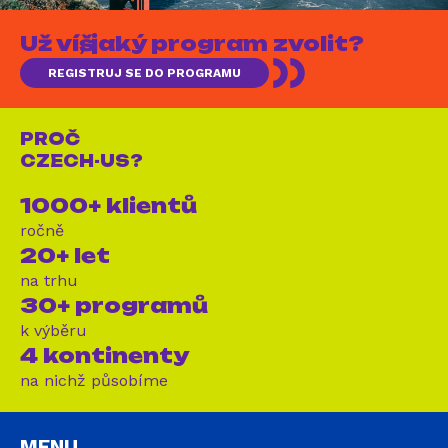
Už víš, jaký program zvolit?
REGISTRUJ SE DO PROGRAMU
PROČ
CZECH-US?
1000+ klientů
ročně
20+ let
na trhu
30+ programů
k výběru
4 kontinenty
na nichž působíme
MENU