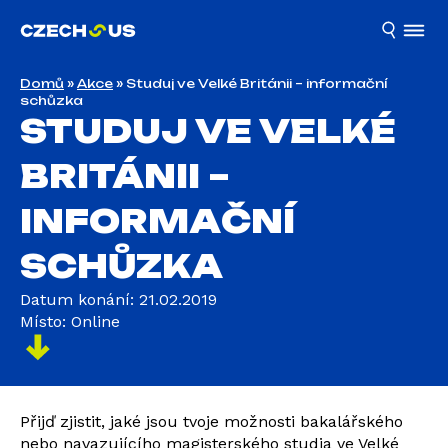
Domů
»
Akce
»
Studuj ve Velké Británii – informační
schůzka
STUDUJ VE VELKÉ
BRITÁNII –
INFORMAČNÍ
SCHŮZKA
Datum konání: 21.02.2019
Místo: Online
Přijď zjistit, jaké jsou tvoje možnosti bakalářského
nebo navazujícího magisterského studia ve Velké