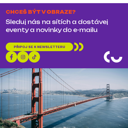
CHCEŠ BÝT V OBRAZE?
Sleduj nás na sítích a dostávej
eventy a novinky do e-mailu
PŘIPOJ SE K NEWSLETTERU