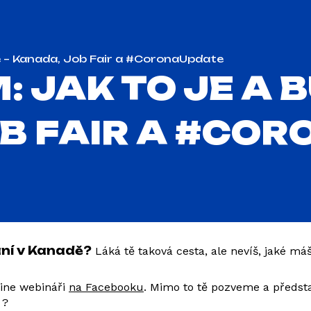
e – Kanada, Job Fair a #CoronaUpdate
 JAK TO JE A B
B FAIR A #CO
ání v Kanadě?
Láká tě taková cesta, ale nevíš, jaké m
line webináři
na Facebooku
. Mimo to tě pozveme a předsta
 ?