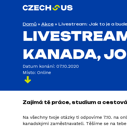
Domů
»
Akce
»
Livestream: Jak to je a bud
LIVESTREAM:
KANADA, JO
Datum konání: 07.10.2020
Místo: Online
Zajímá tě práce, studium a cestov
Na všechny tvoje otázky ti odpovíme 7.10. na on
kanadskými zaměstnavateli. Těšíme se na tebe