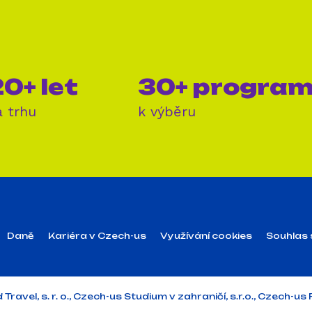
0+ let
30+ progra
a trhu
k výběru
Daně
Kariéra v Czech-us
Využívání cookies
Souhlas 
vel, s. r. o., Czech-us Studium v zahraničí, s.r.o., Czech-us P