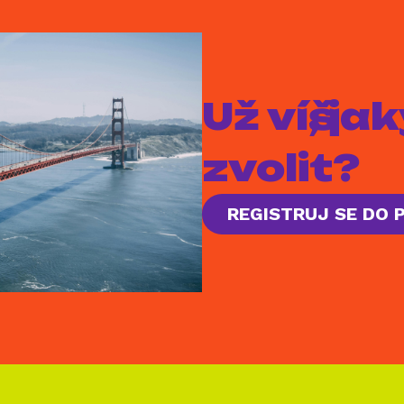
Už víš, j
zvolit?
REGISTRUJ SE DO