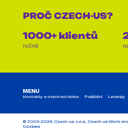
PROČ
CZECH-US?
1000+ klientů
2
ročně
n
MENU
Kontakty a otevírací doba
Pojištění
Letenky
© 2003-2026, Czech-us, v.o.s., Czech-us Work and Tra
Cookies