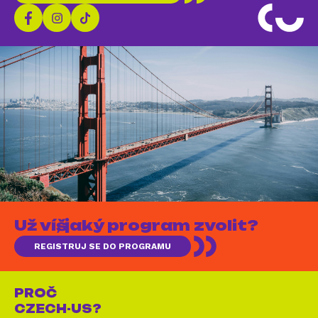
Už víš, jaký program zvolit?
REGISTRUJ SE DO PROGRAMU
PROČ
CZECH-US?