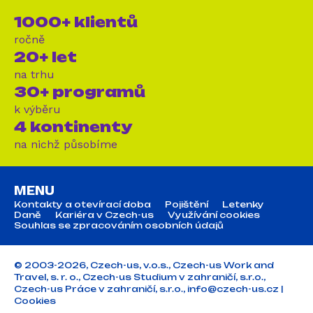
1000+ klientů
ročně
20+ let
na trhu
30+ programů
k výběru
4 kontinenty
na nichž působíme
MENU
Kontakty a otevírací doba
Pojištění
Letenky
Daně
Kariéra v Czech-us
Využívání cookies
Souhlas se zpracováním osobních údajů
© 2003-2026, Czech-us, v.o.s., Czech-us Work and
Travel, s. r. o., Czech-us Studium v zahraničí, s.r.o.,
Czech-us Práce v zahraničí, s.r.o.,
info@czech-us.cz
|
Cookies