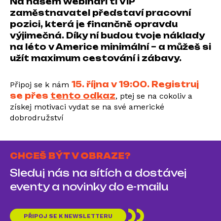
Na našem webináři ti VIP
zaměstnavatel představí pracovní
pozici, která je finančně opravdu
výjimečná. Díky ní budou tvoje náklady
na léto v Americe minimální – a můžeš si
užít maximum cestování i zábavy.
15. října v 19:00. Registruj
Připoj se k nám
se přes
tento odkaz
, ptej se na cokoliv a
získej motivaci vydat se na své americké
dobrodružství
CHCEŠ BÝT V OBRAZE?
Sleduj nás na sítích a dostávej
eventy a novinky do e-mailu
PŘIPOJ SE K NEWSLETTERU