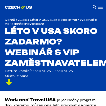
Domů
»
Akce
»
Léto v USA skoro zadarmo? Webinář s
VIP zaměstnavatelem
LÉTO V USA SKORO
ZADARMO?
WEBINÁŘ S VIP
ZAMĚSTNAVATELE
Datum konání: 15.10.2025 - 15.10.2025
Místo: Online
Work and Travel USA
je jedinečný program,
díky kterému můžeš celé léto pracovat v Americe,