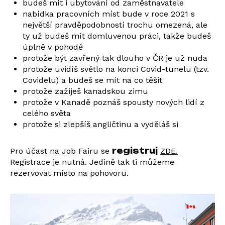
budeš mít i ubytování od zaměstnavatele
nabídka pracovních míst bude v roce 2021 s
největší pravděpodobností trochu omezená, ale
ty už budeš mít domluvenou práci, takže budeš
úplně v pohodě
protože být zavřený tak dlouho v ČR je už nuda
protože uvidíš světlo na konci Covid-tunelu (tzv.
Covidelu) a budeš se mít na co těšit
protože zažiješ kanadskou zimu
protože v Kanadě poznáš spousty nových lidí z
celého světa
protože si zlepšíš angličtinu a vyděláš si
registruj
Pro účast na Job Fairu se
ZDE.
Registrace je nutná. Jedině tak ti můžeme
rezervovat místo na pohovoru.