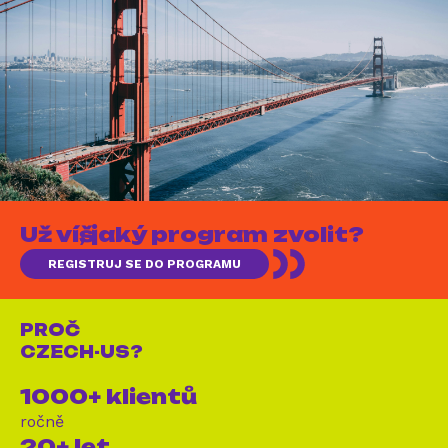
Už víš, jaký program zvolit?
REGISTRUJ SE DO PROGRAMU
PROČ
CZECH-US?
1000+ klientů
ročně
20+ let