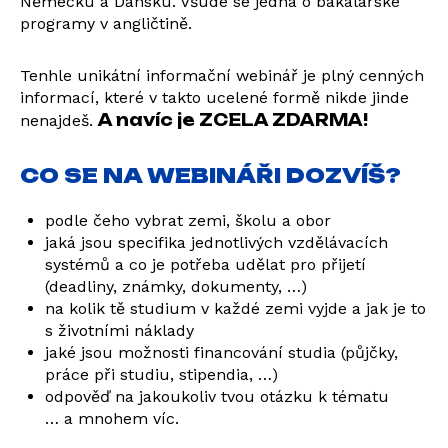
Německu a Dánsku. Všude se jedná o bakalářské
programy v angličtině.
Tenhle unikátní informační webinář je plný cenných
informací, které v takto ucelené formě nikde jinde
A navíc je ZCELA ZDARMA!
nenajdeš.
CO SE NA WEBINÁŘI DOZVÍŠ?
podle čeho vybrat zemi, školu a obor
jaká jsou specifika jednotlivých vzdělávacích
systémů a co je potřeba udělat pro přijetí
(deadliny, známky, dokumenty, …)
na kolik tě studium v každé zemi vyjde a jak je to
s životními náklady
jaké jsou možnosti financování studia (půjčky,
práce při studiu, stipendia, …)
odpověď na jakoukoliv tvou otázku k tématu
… a mnohem víc.