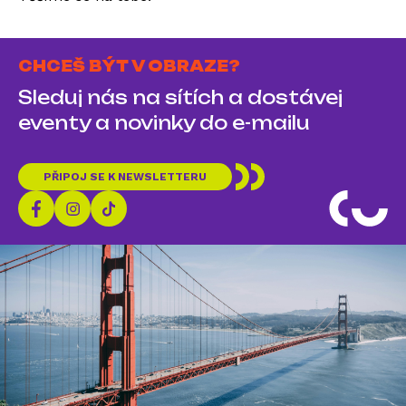
CHCEŠ BÝT V OBRAZE?
Sleduj nás na sítích a dostávej
eventy a novinky do e-mailu
PŘIPOJ SE K NEWSLETTERU