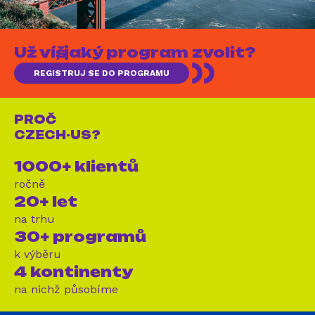
Už víš, jaký program zvolit?
REGISTRUJ SE DO PROGRAMU
PROČ
CZECH-US?
1000+ klientů
ročně
20+ let
na trhu
30+ programů
k výběru
4 kontinenty
na nichž působíme